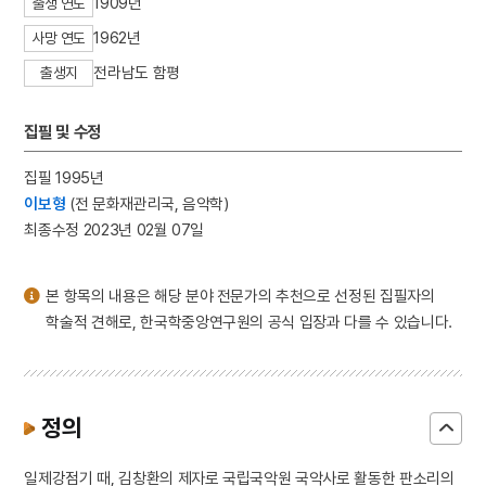
1909년
출생 연도
3
진경산수화
1962년
사망 연도
4
경기필하모닉오케스트라
전라남도 함평
출생지
5
북조선임시인민위원회
6
세월호 참사
집필 및 수정
7
조바위
8
한명회
집필 1995년
이보형
(전 문화재관리국, 음악학)
9
강수
최종수정 2023년 02월 07일
10
무명
본 항목의 내용은 해당 분야 전문가의 추천으로 선정된 집필자의
학술적 견해로, 한국학중앙연구원의 공식 입장과 다를 수 있습니다.
정의
일제강점기 때, 김창환의 제자로 국립국악원 국악사로 활동한 판소리의