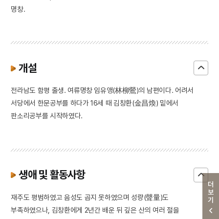
명창.
개설
전라남도 함평 출생. 여류명창 임유앵(林柳鶯)의 남편이다. 어려서
서당에서 한문공부를 하다가 16세 때 김창환(金昌煥) 밑에서
판소리공부를 시작하였다.
생애 및 활동사항
더보기
재주도 평범하였고 음성도 곱지 못하였으며 성량(聲量)도
부족하였으나, 김창환에게 2년간 배운 뒤 깊은 산의 여러 절을