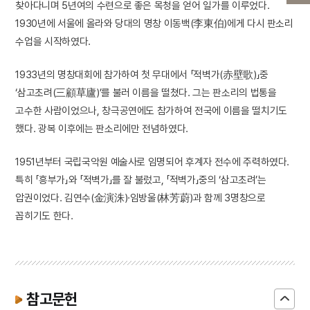
찾아다니며 5년여의 수련으로 좋은 목청을 얻어 일가를 이루었다.
1930년에 서울에 올라와 당대의 명창 이동백(李東伯)에게 다시 판소리
수업을 시작하였다.
1933년의 명창대회에 참가하여 첫 무대에서 「적벽가(赤壁歌)」중
‘삼고초려(三顧草廬)’를 불러 이름을 떨쳤다. 그는 판소리의 법통을
고수한 사람이었으나, 창극공연에도 참가하여 전국에 이름을 떨치기도
했다. 광복 이후에는 판소리에만 전념하였다.
1951년부터 국립국악원 예술사로 임명되어 후계자 전수에 주력하였다.
특히 「흥부가」와 「적벽가」를 잘 불렀고, 「적벽가」중의 ‘삼고초려’는
압권이었다. 김연수(金演洙)·임방울(林芳蔚)과 함께 3명창으로
꼽히기도 한다.
참고문헌