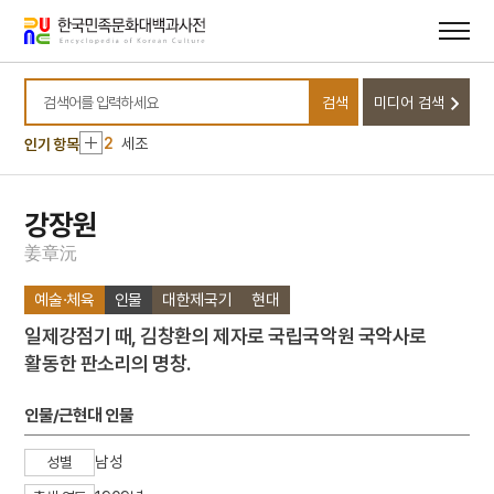
메뉴
본문
바로가기
바로가기
10
무명
검색
미디어 검색
1
금성대군
검색어를 입력하세요
2
세조
인기 항목
3
진경산수화
4
경기필하모닉오케스트라
강장원
5
북조선임시인민위원회
姜
章
沅
6
세월호 참사
예술·체육
인물
대한제국기
현대
7
조바위
일제강점기 때, 김창환의 제자로 국립국악원 국악사로
8
한명회
활동한 판소리의 명창.
9
강수
10
무명
인물/근현대 인물
1
금성대군
남성
성별
2
세조