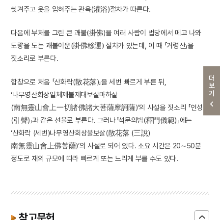
씻겨주고 옷을 입혀주는 관욕(灌浴)절차가 따른다.
다음에 부처를 그린 큰 괘불(掛佛)을 여러 사람이 법당에서 메고 나와
도량을 도는 괘불이운(掛佛移運) 절차가 있는데, 이 때 「거령산」을
짓소리로 부른다.
더보기
합창으로 처음 「산화락(散花落)」을 세번 빠르게 부른 뒤,
‘나무영산회상일체제불제대보살마하살
(南無靈山會上一切諸佛諸大菩薩摩訶薩)’의 사설을 짓소리 「인성
(引聲)」과 같은 선율로 부른다. 그러나『석문의범(釋門儀範)』에는
‘산화락 (세번)나무영산회상불보살(散花落 (三說)
南無靈山會上佛菩薩)’의 사설로 되어 있다. 소요 시간은 20∼50분
정도로 재의 규모에 따라 빠르게 또는 느리게 부를 수도 있다.
참고문헌