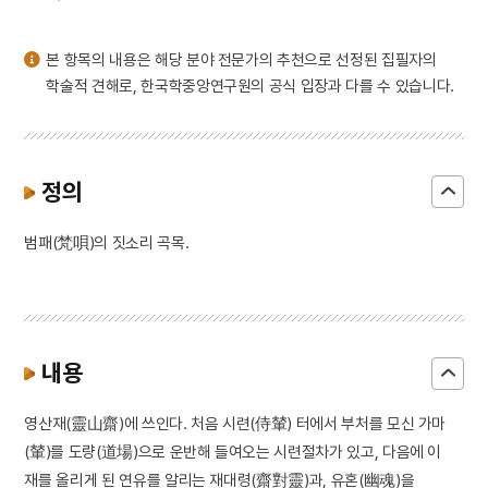
3
전당포
4
하회별신굿탈놀이
본 항목의 내용은 해당 분야 전문가의 추천으로 선정된 집필자의
5
황후
학술적 견해로, 한국학중앙연구원의 공식 입장과 다를 수 있습니다.
6
검안
7
만파식적 설화
8
세종
정의
9
신구대학교
범패(梵唄)의 짓소리 곡목.
10
영도중학교
내용
영산재(靈山齋)에 쓰인다. 처음 시련(侍輦) 터에서 부처를 모신 가마
(輦)를 도량(道場)으로 운반해 들여오는 시련절차가 있고, 다음에 이
재를 올리게 된 연유를 알리는 재대령(齋對靈)과, 유혼(幽魂)을