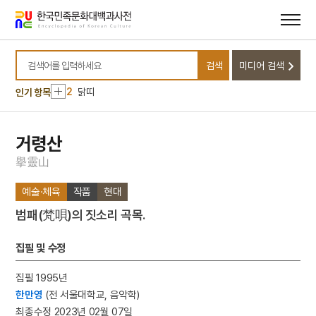
메뉴
본문
바로가기
바로가기
10
영도중학교
검색
미디어 검색
1
금성대군
검색어를 입력하세요
2
닭띠
인기 항목
3
전당포
4
하회별신굿탈놀이
거령산
5
황후
擧
靈
山
6
검안
예술·체육
작품
현대
7
만파식적 설화
범패(梵唄)의 짓소리 곡목.
8
세종
9
신구대학교
집필 및 수정
10
영도중학교
집필 1995년
1
금성대군
한만영
(전 서울대학교, 음악학)
2
닭띠
최종수정 2023년 02월 07일