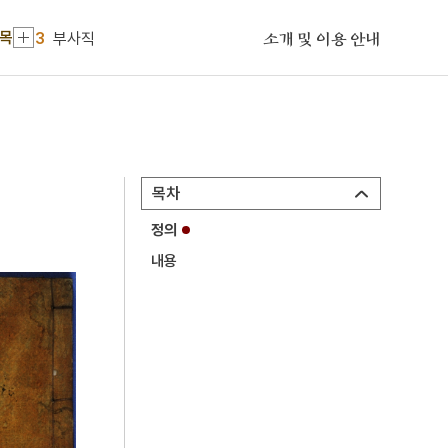
2
금성대군
항목
3
부사직
소개 및 이용 안내
4
산청 범학리 삼층석탑
5
광대가
6
세종
7
최봉선
목차
8
측우기
정의
9
문종
내용
10
이징옥의 난
1
세조
2
금성대군
3
부사직
4
산청 범학리 삼층석탑