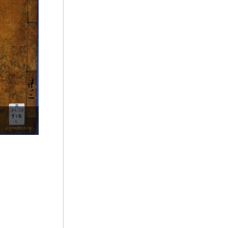
5
광대가
6
세종
7
최봉선
8
측우기
9
문종
10
이징옥의 난