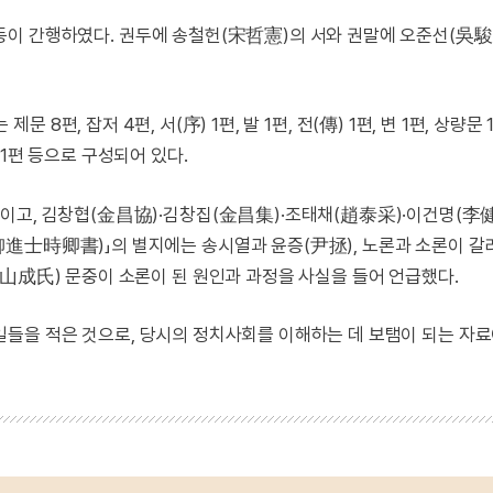
寅) 등이 간행하였다. 권두에 송철헌(宋哲憲)의 서와 권말에 오준선(吳駿
는 제문 8편, 잡저 4편, 서(序) 1편, 발 1편, 전(傳) 1편, 변 1편, 상량문 
묘지 1편 등으로 구성되어 있다.
이고, 김창협(金昌協)·김창집(金昌集)·조태채(趙泰采)·이건명(李
進士時卿書)」의 별지에는 송시열과 윤증(尹拯), 노론과 소론이 갈
山成氏) 문중이 소론이 된 원인과 과정을 사실을 들어 언급했다.
난 일들을 적은 것으로, 당시의 정치사회를 이해하는 데 보탬이 되는 자료