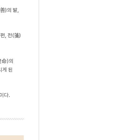
善)의 발,
1편, 전(箋)
健命)의
리게 된
이다.