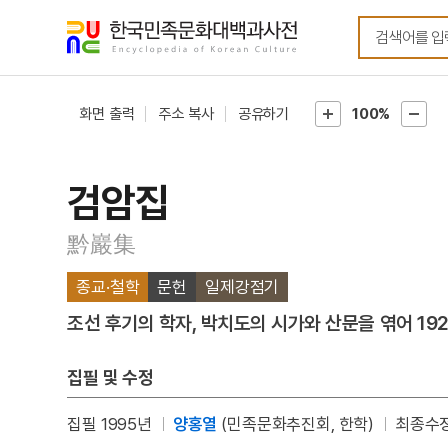
메뉴
본문
바로가기
바로가기
화면 출력
주소 복사
공유하기
100%
검암집
黔巖集
종교·철학
문헌
일제강점기
조선 후기의 학자, 박치도의 시가와 산문을 엮어 19
집필 및 수정
집필 1995년
양홍열
(민족문화추진회, 한학)
최종수정