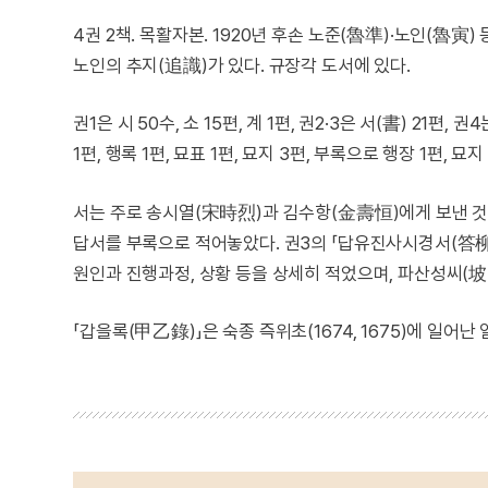
4권 2책. 목활자본. 1920년 후손 노준(魯準)·노인(魯
노인의 추지(追識)가 있다. 규장각 도서에 있다.
권1은 시 50수, 소 15편, 계 1편, 권2·3은 서(書) 21편, 권4
1편, 행록 1편, 묘표 1편, 묘지 3편, 부록으로 행장 1편, 
서는 주로 송시열(宋時烈)과 김수항(金壽恒)에게 보낸 것
답서를 부록으로 적어놓았다. 권3의 「답유진사시경서(答柳
원인과 진행과정, 상황 등을 상세히 적었으며, 파산성씨(坡
「갑을록(甲乙錄)」은 숙종 즉위초(1674, 1675)에 일어