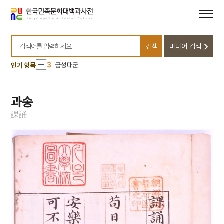
메뉴
본문
바로가기
바로가기
10
경산 팔공산 관봉 석조 여래 좌상
1
신당
검색
미디어 검색
2
거북
검색어를 입력하세요
3
금성대군
인기 항목
4
미
5
양수척
과송
6
음서
課
誦
7
태극기
8
해동여지도
9
개성특급시
10
경산 팔공산 관봉 석조 여래 좌상
1
신당
2
거북
3
금성대군