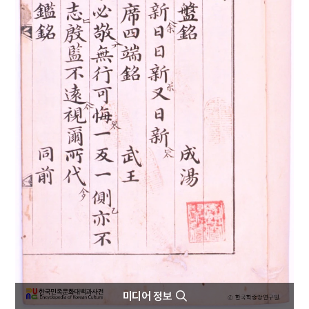
4
미
5
양수척
6
음서
7
태극기
8
해동여지도
9
개성특급시
10
경산 팔공산 관봉 석조 여래 좌상
미디어 정보