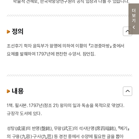
학술적 견해로, 한국학중앙연구원의 공식 입장과 다를 수 있습니다.
더보기
정의
조선후기 학자 윤득부가 왕명에 의하여 이황의 『고경중마방』 중에서
요체를 발췌하여 1797년에 편찬한 수양서. 잠언집.
내용
1책. 필사본. 1797년(정조 21) 왕자의 일과 독송을 목적으로 엮었다.
규장각 도서에 있다.
성탕(成湯)의 반명(盤銘), 무왕(武王)의 석사단명(席四端銘), 『예기』
의 구용(九容)·구사(九思) 등 경전 중에서 수양에 필요한 글을 뽑아