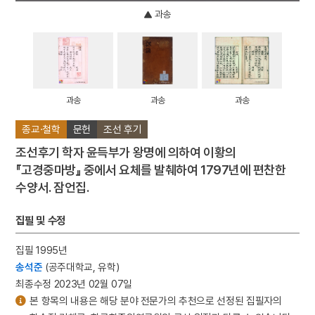
과송
과송
과송
과송
종교·철학
문헌
조선 후기
조선후기 학자 윤득부가 왕명에 의하여 이황의
『고경중마방』 중에서 요체를 발췌하여 1797년에 편찬한
수양서. 잠언집.
집필 및 수정
집필 1995년
송석준
(공주대학교, 유학)
최종수정 2023년 02월 07일
본 항목의 내용은 해당 분야 전문가의 추천으로 선정된 집필자의