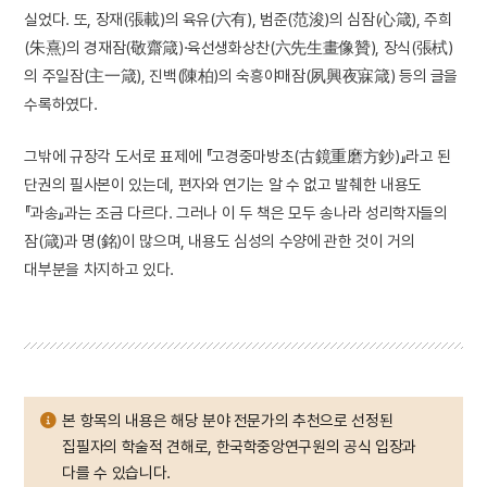
실었다. 또, 장재(張載)의 육유(六有), 범준(范浚)의 심잠(心箴), 주희
(朱熹)의 경재잠(敬齋箴)·육선생화상찬(六先生畫像贊), 장식(張栻)
의 주일잠(主一箴), 진백(陳柏)의 숙흥야매잠(夙興夜寐箴) 등의 글을
수록하였다.
그밖에 규장각 도서로 표제에 『고경중마방초(古鏡重磨方鈔)』라고 된
단권의 필사본이 있는데, 편자와 연기는 알 수 없고 발췌한 내용도
『과송』과는 조금 다르다. 그러나 이 두 책은 모두 송나라 성리학자들의
잠(箴)과 명(銘)이 많으며, 내용도 심성의 수양에 관한 것이 거의
대부분을 차지하고 있다.
본 항목의 내용은 해당 분야 전문가의 추천으로 선정된
집필자의 학술적 견해로, 한국학중앙연구원의 공식 입장과
다를 수 있습니다.