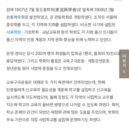
원래 1907년 7월 동도흥학회(東道興學會)로 발족해 1908년 3월
관동학우회로 발전하였고, 곧 관동학회로 개칭하였다. 조직은 서울에
중앙회를 두고, 각 지역에 지회를 설립하였다. 비슷한 시기에 설립된
서북학회
· 기호학회 · 교남교육회 등의 학회도 각 지방 출신 인사들이
출신 지역의 민중 계몽과 지역 문화 향상을 위해 노력하고 있었다.
운영 경비는 당시 200여 명의 회원들의 입회금 1환과, 월회비 10전으로
더보기
충당하였다. 그리고 학회의 활동은 교육구국운동 · 계몽강연운동 ·
청년운동 등의 사업에 중점을 두고 전개되었다.
교육구국운동은 대체로 두 가지 측면에서 전개되었는데, 첫째
민중들에게 신교육의 필요성을 계몽해 학교를 설립하고 신교육을
실시하도록 지도하였으며, 둘째 강원도 각 지역의 사립학교 교무를
지도해 학교의 교육이 올바른 방향으로 나아갈 수 있도록 하였다. 특히,
학교 존폐의 관건이 되었던 재정에 관해 많은 도움을 주었으며, 학회의
부속 기관으로 직접 사립학교를 설립해 운영하기도 하였다.