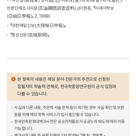
- ｢구한말(舊韓末) 정치(政治)·사회(社會)·학회(學會)·회사(會社)·
언론단체조사자료(言論團體調査資料)｣(이현종, 『아세아학보
(亞細亞學報)』 2, 1968)
- 『대한매일신보(大韓每日申報)』
- 『황성신문(皇城新聞)』
본 항목의 내용은 해당 분야 전문가의 추천으로 선정된
집필자의 학술적 견해로, 한국학중앙연구원의 공식 입장과
다를 수 있습니다.
사실과 다른 내용, 주관적 서술 문제 등이 제기된 경우 사실 확인 및 보완
등을 위해 해당 항목 서비스가 임시 중단될 수 있습니다.
한국민족문화대백과사전은 공공저작물로서 공공누리 제도에 따라 이용
가능합니다.
백과사전 내용 중 글을 인용하고자 할 때는 '[출처 : 항목명 -