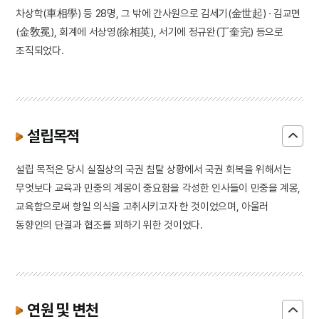
차상학(車相學) 등 28명, 그 밖에 간사원으로 김세기(金世起) · 김교면
(金敎冕), 회계에 서상영(徐相英), 서기에 정규완(丁奎完) 등으로
조직되었다.
설립목적
설립 목적은 당시 실질상의 국권 침탈 상황에서 국권 회복을 위해서는
무엇보다 교육과 민중의 계몽이 중요함을 각성한 인사들이 민중을 계몽,
교육함으로써 항일 의식을 고취시키고자 한 것이었으며, 아울러
동향인의 단결과 협조를 꾀하기 위한 것이었다.
연원 및 변천