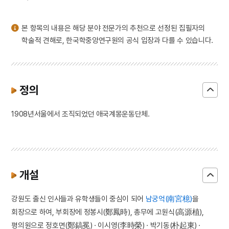
3
세종
4
팔음
본 항목의 내용은 해당 분야 전문가의 추천으로 선정된 집필자의
5
동학운동
학술적 견해로, 한국학중앙연구원의 공식 입장과 다를 수 있습니다.
6
벽류정
7
살미
8
세조
정의
9
운요호사건
1908년서울에서 조직되었던 애국계몽운동단체.
10
윤석중 동요집
개설
강원도 출신 인사들과 유학생들이 중심이 되어
남궁억(南宮檍)
을
회장으로 하여, 부회장에 정봉시(鄭鳳時), 총무에 고원식(高源植),
평의원으로 정호면(鄭鎬冕) · 이시영(李時榮) · 박기동(朴起東) ·