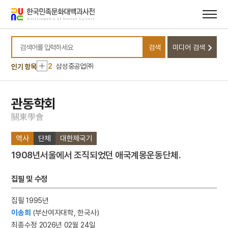
메뉴
본문
바로가기
바로가기
10
윤석중 동요집
검색
미디어 검색
1
금성대군
검색어를 입력하세요
2
삼성중공업㈜
인기 항목
3
세종
4
팔음
관동학회
5
동학운동
關
東
學
會
6
벽류정
역사
단체
대한제국기
7
살미
1908년서울에서 조직되었던 애국계몽운동단체.
8
세조
9
운요호사건
집필 및 수정
10
윤석중 동요집
집필 1995년
1
금성대군
이송희
(부산여자대학, 한국사)
2
삼성중공업㈜
최종수정 2026년 02월 24일