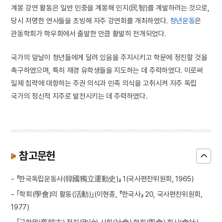
계몽 강연 활동은 일반 민중을 계몽해 민지(民智)를 계발하려는 것으로,
당시 저명한 연사들을 초빙해 자주 강연회를 개최하였다.
청년운동
은
관동학회가 학우회에서 출발한 만큼 활발히 전개되었다.
국가의 앞날이 청년들에게 달려 있음을 주지시키고 학문에 정진할 것을
촉구하였으며, 특히 재경 유학생들을 지도하는 데 주력하였다. 이로써
일제 침략에 대항하는 주권 의식과 민족 의식을 고취시켜 자주 독립
국가의 정신적 지주로 발전시키는 데 주력하였다.
참고문헌
- 『한국독립운동사(韓國獨立運動史)』 1(국사편찬위원회, 1965)
- ｢학회(學會)의 활동(活動)｣(이현종, 『한국사』 20, 국사편찬위원회,
1977)