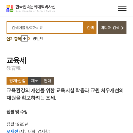
메뉴
본문
바로가기
바로가기
10
동명왕편
검색
미디어 검색
1
금성대군
검색어를 입력하세요
2
명빈묘
인기 항목
3
일제강점기
4
세조
교육세
5
장안사
敎
育
稅
6
설악산 오세암
경제·산업
제도
현대
7
3·1독립선언서
교육환경의 개선을 위한 교육시설 확충과 교원 처우개선의
8
김문기
재원을 확보하려는 조세.
9
김소월
10
동명왕편
집필 및 수정
1
금성대군
집필 1995년
2
명빈묘
오재선
(세무대학, 경제학)