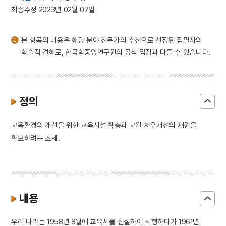
3
일제강점기
최종수정 2023년 02월 07일
4
세조
5
장안사
본 항목의 내용은 해당 분야 전문가의 추천으로 선정된 집필자의
6
설악산 오세암
학술적 견해로, 한국학중앙연구원의 공식 입장과 다를 수 있습니다.
7
3·1독립선언서
8
김문기
9
김소월
정의
10
동명왕편
교육환경의 개선을 위한 교육시설 확충과 교원 처우개선의 재원을
확보하려는 조세.
내용
우리 나라는 1958년 8월에 교육세를 신설하여 시행하다가 1961년