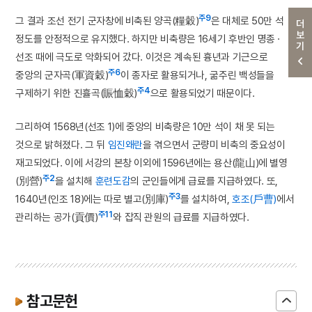
주9
그 결과 조선 전기 군자창에 비축된 양곡(糧穀)
은 대체로 50만 석
더보기
정도를 안정적으로 유지했다. 하지만 비축량은 16세기 후반인 명종 ·
선조 때에 극도로 악화되어 갔다. 이것은 계속된 흉년과 기근으로
주6
중앙의 군자곡(軍資穀)
이 종자로 활용되거나, 굶주린 백성들을
주4
구제하기 위한 진휼곡(賑恤穀)
으로 활용되었기 때문이다.
그리하여 1568년(선조 1)에 중앙의 비축량은 10만 석이 채 못 되는
것으로 밝혀졌다. 그 뒤
임진왜란
을 겪으면서 군량미 비축의 중요성이
재고되었다. 이에 서강의 본창 이외에 1596년에는 용산(龍山)에 별영
주2
(別營)
을 설치해
훈련도감
의 군인들에게 급료를 지급하였다. 또,
주3
1640년(인조 18)에는 따로 별고(別庫)
를 설치하여,
호조(戶曹)
에서
주11
관리하는 공가(貢價)
와 잡직 관원의 급료를 지급하였다.
참고문헌