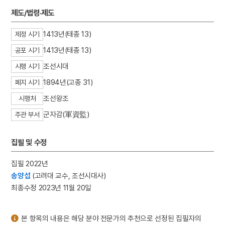
3
세조
제도/법령·제도
4
가야금병창
1413년(태종 13)
제정 시기
5
북조선임시인민위원회
1413년(태종 13)
공포 시기
6
세종
조선시대
7
유한지 예서 기원첩
시행 시기
8
고령 본관동 고분군
1894년(고종 31)
폐지 시기
9
구명겸
조선왕조
시행처
10
김자점
군자감(軍資監)
주관 부서
집필 및 수정
집필 2022년
송양섭
(고려대 교수, 조선시대사)
최종수정 2023년 11월 20일
본 항목의 내용은 해당 분야 전문가의 추천으로 선정된 집필자의