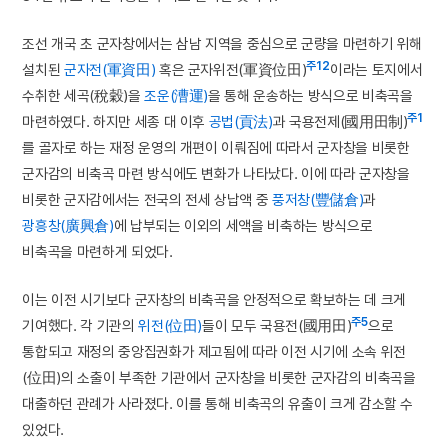
조선 개국 초 군자창에서는 삼남 지역을 중심으로 군량을 마련하기 위해
주12
설치된
군자전(軍資田)
혹은 군자위전(軍資位田)
이라는 토지에서
수취한 세곡(稅穀)을
조운(漕運)
을 통해 운송하는 방식으로 비축곡을
주1
마련하였다. 하지만 세종 대 이후
공법(貢法)
과 국용전제(國用田制)
를 골자로 하는 재정 운영의 개편이 이뤄짐에 따라서 군자창을 비롯한
군자감의 비축곡 마련 방식에도 변화가 나타났다. 이에 따라 군자창을
비롯한 군자감에서는 전국의 전세 상납액 중
풍저창(豐儲倉)
과
광흥창(廣興倉)
에 납부되는 이외의 세액을 비축하는 방식으로
비축곡을 마련하게 되었다.
이는 이전 시기보다 군자창의 비축곡을 안정적으로 확보하는 데 크게
주5
기여했다. 각 기관의
위전(位田)
들이 모두 국용전(國用田)
으로
통합되고 재정의 중앙집권화가 제고됨에 따라 이전 시기에 소속 위전
(位田)의 소출이 부족한 기관에서 군자창을 비롯한 군자감의 비축곡을
대출하던 관례가 사라졌다. 이를 통해 비축곡의 유출이 크게 감소할 수
있었다.