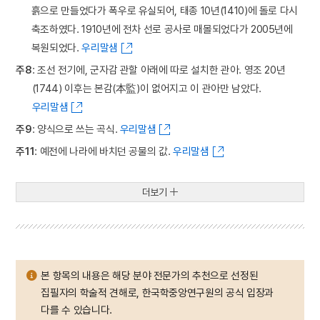
흙으로 만들었다가 폭우로 유실되어, 태종 10년(1410)에 돌로 다시
축조하였다. 1910년에 전차 선로 공사로 매몰되었다가 2005년에
복원되었다.
우리말샘
주8
: 조선 전기에, 군자감 관할 아래에 따로 설치한 관아. 영조 20년
(1744) 이후는 본감(本監)이 없어지고 이 관아만 남았다.
우리말샘
주9
: 양식으로 쓰는 곡식.
우리말샘
주11
: 예전에 나라에 바치던 공물의 값.
우리말샘
더보기
본 항목의 내용은 해당 분야 전문가의 추천으로 선정된
집필자의 학술적 견해로, 한국학중앙연구원의 공식 입장과
다를 수 있습니다.