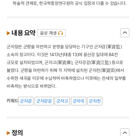
학술적 견해로, 한국학중앙연구원의 공식 입장과 다를 수 있습니다.
내용 요약
음성 재생
군자창은 군량을 마련하고 운영을 담당하는 기구인 군자감(軍資監)
소속의 창고이다. 이것은 1413년(태종 13)에 용산강 일대에 84칸
규모로 설치되었으며, 군자고(軍資庫), 군자강감(軍資江監) 등으로
불렸다. 군량을 마련하기 위해 각 지역에 설치된 군자전(軍資田)에서
수취한 세곡을 이곳에 수납하여 비축하였으나 이후에는 전세의 일부를
비축하는 방식으로 바뀌었다.
키워드
군자감
군자강감
군자고
군자곡
군자전
정의