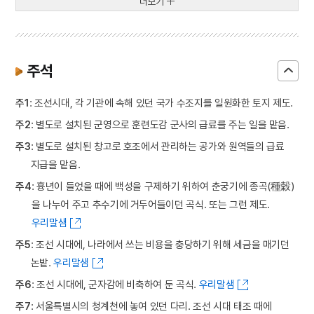
더보기
주석
주1
: 조선시대, 각 기관에 속해 있던 국가 수조지를 일원화한 토지 제도.
주2
: 별도로 설치된 군영으로 훈련도감 군사의 급료를 주는 일을 맡음.
주3
: 별도로 설치된 창고로 호조에서 관리하는 공가와 원역들의 급료
지급을 맡음.
주4
: 흉년이 들었을 때에 백성을 구제하기 위하여 춘궁기에 종곡(種穀)
을 나누어 주고 추수기에 거두어들이던 곡식. 또는 그런 제도.
우리말샘
주5
: 조선 시대에, 나라에서 쓰는 비용을 충당하기 위해 세금을 매기던
논밭.
우리말샘
주6
: 조선 시대에, 군자감에 비축하여 둔 곡식.
우리말샘
주7
: 서울특별시의 청계천에 놓여 있던 다리. 조선 시대 태조 때에