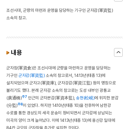
조선시대, 군량의 마련과 운영을 담당하는 기구인 군자감(軍資監)
소속의 창고.
내용
군자창(軍資倉)은 조선시대에 군량을 마련하고 운영을 담당하는
기구인
군자감(軍資監)
소속의 창고로서, 1413년(태종 13)에
설치되었으며 군자고(軍資庫), 군자강감(軍資江監) 등의 명칭으로
불리기도 했다. 본래 군자감 소속의 창고로는 도성 내부인 광통교
주7
(廣通橋)
인근의 군자본감(軍資本監),
송현(松峴)
에 위치한 분감
주8
(分監)
이 있었다. 하지만 1410년(태종 10)을 전후하여 남한강
수로를 통한 경상도의 세곡 운송이 정비되면서 군자감에 상납되는
미곡의 양이 크게 늘어났다. 이에 1413년(태종 13)에 용산강 일대에
84칸 규모의 군자창을 추가로 설치한 것이다.