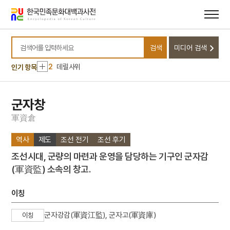
메뉴
본문
바로가기
바로가기
10
김자점
검색
미디어 검색
1
금성대군
검색어를 입력하세요
2
데릴사위
인기 항목
3
세조
4
가야금병창
군자창
5
북조선임시인민위원회
軍
資
倉
6
세종
역사
제도
조선 전기
조선 후기
7
유한지 예서 기원첩
조선시대, 군량의 마련과 운영을 담당하는 기구인 군자감
8
고령 본관동 고분군
(軍資監) 소속의 창고.
9
구명겸
10
김자점
이칭
1
금성대군
군자강감(軍資江監), 군자고(軍資庫)
이칭
2
데릴사위