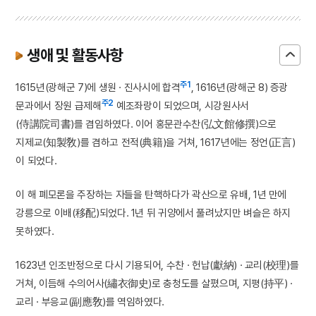
생애 및 활동사항
주1
1615년(광해군 7)에 생원 · 진사시에 합격
, 1616년(광해군 8) 증광
주2
문과에서 장원 급제해
예조좌랑이 되었으며, 시강원사서
(侍講院司書)를 겸임하였다. 이어 홍문관수찬(弘文館修撰)으로
지제교(知製敎)를 겸하고 전적(典籍)을 거쳐, 1617년에는 정언(正言)
이 되었다.
이 해 폐모론을 주장하는 자들을 탄핵하다가 곽산으로 유배, 1년 만에
강릉으로 이배(移配)되었다. 1년 뒤 귀양에서 풀려났지만 벼슬은 하지
못하였다.
1623년 인조반정으로 다시 기용되어, 수찬 · 헌납(獻納) · 교리(校理)를
거쳐, 이듬해 수의어사(繡衣御史)로 충청도를 살폈으며, 지평(持平) ·
교리 · 부응교(副應敎)를 역임하였다.