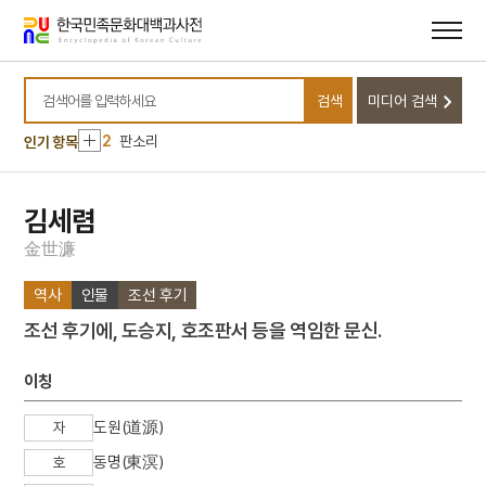
메뉴
본문
바로가기
바로가기
10
강조의 정변
검색
미디어 검색
1
금성대군
검색어를 입력하세요
2
판소리
인기 항목
3
여수·순천 10·19사건
4
25의용단
김세렴
5
가갸날
金
世
濂
6
달성 현풍 석빙고
역사
인물
조선 후기
7
박학재
조선 후기에, 도승지, 호조판서 등을 역임한 문신.
8
시전대문
9
연산군
이칭
10
강조의 정변
도원(道源)
자
1
금성대군
동명(東溟)
호
2
판소리