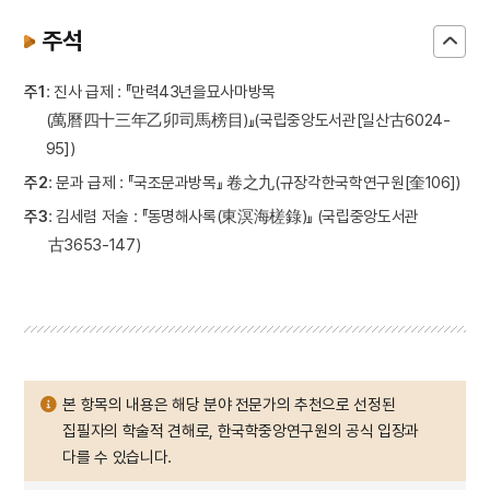
주석
주1
: 진사 급제 : 『만력43년을묘사마방목
(萬曆四十三年乙卯司馬榜目)』(국립중앙도서관[일산古6024-
95])
주2
: 문과 급제 : 『국조문과방목』 卷之九(규장각한국학연구원[奎106])
주3
: 김세렴 저술 : 『동명해사록(東溟海槎錄)』 (국립중앙도서관
古3653-147)
본 항목의 내용은 해당 분야 전문가의 추천으로 선정된
집필자의 학술적 견해로, 한국학중앙연구원의 공식 입장과
다를 수 있습니다.