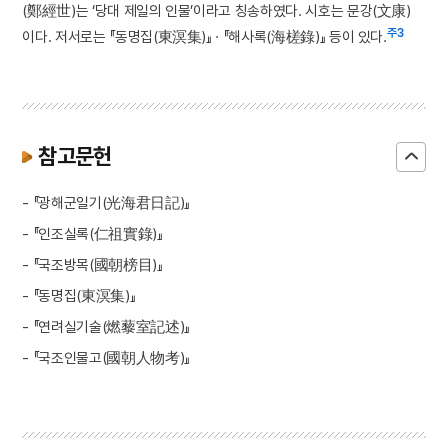
(鄭經世)는 ‘당대 제일의 인물’이라고 칭송하였다. 시호는 문강(文康)
주3
이다. 저서로는 『동명집(東溟集)』 · 『해사록(海槎錄)』 등이 있다.
참고문헌
- 『광해군일기(光海君日記)』
- 『인조실록(仁祖實錄)』
- 『국조방목(國朝榜目)』
- 『동명집(東溟集)』
- 『연려실기술(燃藜室記述)』
- 『국조인물고(國朝人物考)』