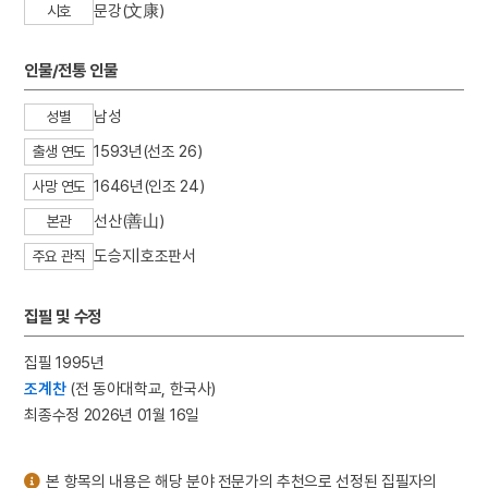
문강(文康)
시호
3
여수·순천 10·19사건
4
25의용단
인물/전통 인물
5
가갸날
6
달성 현풍 석빙고
남성
성별
7
박학재
1593년(선조 26)
출생 연도
8
시전대문
1646년(인조 24)
사망 연도
9
연산군
선산(善山)
본관
10
강조의 정변
도승지|호조판서
주요 관직
집필 및 수정
집필 1995년
조계찬
(전 동아대학교, 한국사)
최종수정 2026년 01월 16일
본 항목의 내용은 해당 분야 전문가의 추천으로 선정된 집필자의