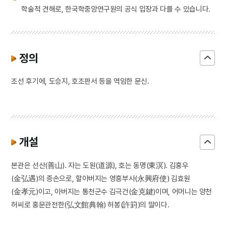
학술적 견해로, 한국학중앙연구원의 공식 입장과 다를 수 있습니다.
정의
조선 후기에, 도승지, 호조판서 등을 역임한 문신.
개설
본관은 선산(善山). 자는 도원(道源), 호는 동명(東溟). 김홍우
(金弘遇)의 증손으로, 할아버지는 영흥부사(永興府使) 김효원
(金孝元)이고, 아버지는 통천군수 김극건(金克鍵)이며, 어머니는 양천
허씨로 홍문관전한(弘文館典翰) 허봉(許篈)의 딸이다.