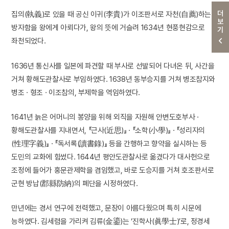
더보기
집의(執義)로 있을 때 공신 이귀(李貴)가 이조판서로 자천(自薦)하는
방자함을 왕에게 아뢰다가, 왕의 뜻에 거슬려 1634년 현풍현감으로
좌천되었다.
1636년 통신사를 일본에 파견할 때 부사로 선발되어 다녀온 뒤, 사간을
거쳐 황해도관찰사로 부임하였다. 1638년 동부승지를 거쳐 병조참지와
병조 · 형조 · 이조참의, 부제학을 역임하였다.
1641년 늙은 어머니의 봉양을 위해 외직을 자원해 안변도호부사 ·
황해도관찰사를 지내면서, 『근사(近思)』 · 『소학(小學)』 · 『성리자의
(性理字義)』 · 『독서록(讀書錄)』 등을 간행하고 향약을 실시하는 등
도민의 교화에 힘썼다. 1644년 평안도관찰사로 옮겼다가 대사헌으로
조정에 들어가 홍문관제학을 겸임했고, 바로 도승지를 거쳐 호조판서로
군현 방납(郡縣防納)의 폐단을 시정하였다.
만년에는 경서 연구에 전력했고, 문장이 아름다웠으며 특히 시문에
능하였다. 김세렴을 가리켜 김류(金鎏)는 ‘진학사(眞學士)’로, 정경세