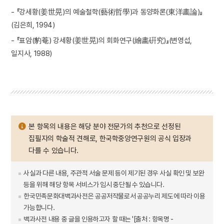
- 『강세황(姜世晃)의 예술철학(藝術哲學)과 동양화론(東洋畵論)』
(김은희, 1994)
- 『표암(豹菴) 강세황(姜世晃)의 회화연구(繪畵硏究)』(변영섭,
일지사, 1988)
본 항목의 내용은 해당 분야 전문가의 추천으로 선정된
집필자의 학술적 견해로, 한국학중앙연구원의 공식 입장과
다를 수 있습니다.
사실과 다른 내용, 주관적 서술 문제 등이 제기된 경우 사실 확인 및 보완
등을 위해 해당 항목 서비스가 임시 중단될 수 있습니다.
한국민족문화대백과사전은 공공저작물로서 공공누리 제도에 따라 이용
가능합니다.
백과사전 내용 중 글을 인용하고자 할 때는 '[출처 : 항목명 -