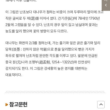
18세기 이후 것들이다.
이 그림은 난초보다 대나무가 점하는 비중이 크며 두루마리 말미에 크고
작은 글씨로 두 제(題)를 이어서 썼다. 간기(刊紀)에 78세인 1790년
2월에 그렸음을 알 수 있다. 난초의 경우 잎이 길고 넘실대며 꽃과는
농도를 달리 했으며 꽃의 방향이 모두 다르다.
대나무는 화면의 2/3를 점하는데, 가는 줄기와 잎은 굵은 줄기와 달리
담묵(淡墨 : 진하지 않은 먹물)으로 톤을 달리했으되 뻗은 가지가
좌우로 펼쳐져 난초처럼 완만한 각도를 이루고 있다. 발문에 언급된
중국 원(元)나라 조맹부(趙孟頫, 1254∼1322년)와 친연성이
감지되기도 한다. 이 그림은 강세황의 높은 경지를 대변하는
대표작이다.
참고문헌