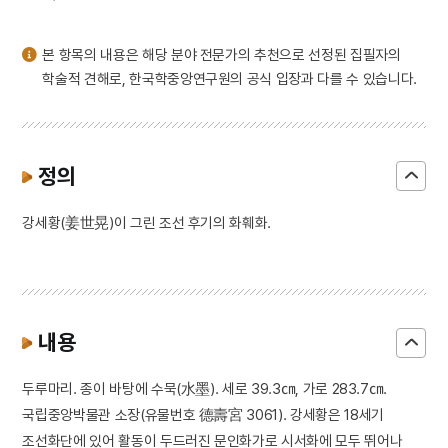
3
김성수
4
수양론
본 항목의 내용은 해당 분야 전문가의 추천으로 선정된 집필자의
5
연산군
학술적 견해로, 한국학중앙연구원의 공식 입장과 다를 수 있습니다.
6
중등말본
7
고수레
8
동국진체
정의
9
무령왕
강세황(姜世晃)이 그린 조선 후기의 화훼화.
10
설렁탕
내용
두루마리. 종이 바탕에 수묵(水墨). 세로 39.3㎝, 가로 283.7㎝.
국립중앙박물관 소장(유물번호 德壽宮 3061). 강세황은 18세기
조선화단에 있어 활동이 두드러진 문인화가로 시서화에 모두 뛰어나