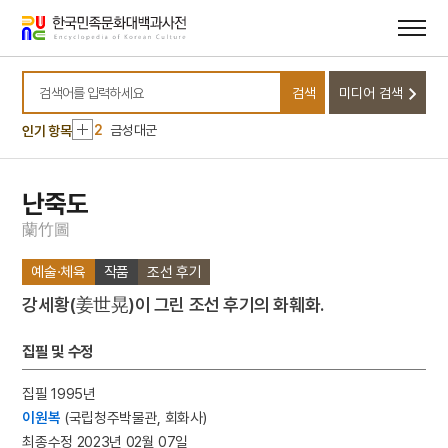
메뉴
본문
바로가기
바로가기
10
설렁탕
검색
미디어 검색
1
고양 송포 백송
검색어를 입력하세요
2
금성대군
인기 항목
3
김성수
4
수양론
난죽도
5
연산군
蘭
竹
圖
6
중등말본
예술·체육
작품
조선 후기
7
고수레
강세황(姜世晃)이 그린 조선 후기의 화훼화.
8
동국진체
9
무령왕
집필 및 수정
10
설렁탕
집필 1995년
1
고양 송포 백송
이원복
(국립청주박물관, 회화사)
2
금성대군
최종수정 2023년 02월 07일