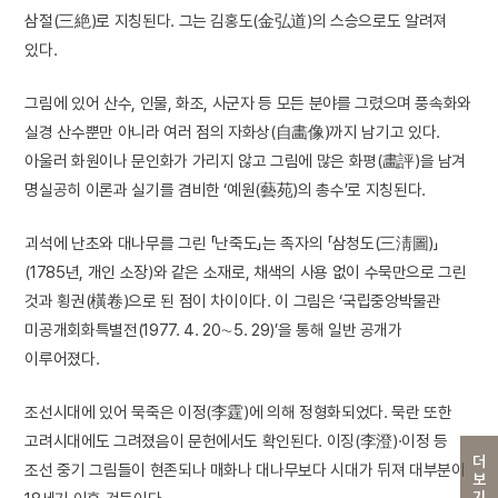
삼절(三絶)로 지칭된다. 그는 김홍도(金弘道)의 스승으로도 알려져
있다.
그림에 있어 산수, 인물, 화조, 사군자 등 모든 분야를 그렸으며 풍속화와
실경 산수뿐만 아니라 여러 점의 자화상(自畵像)까지 남기고 있다.
아울러 화원이나 문인화가 가리지 않고 그림에 많은 화평(畵評)을 남겨
명실공히 이론과 실기를 겸비한 ‘예원(藝苑)의 총수’로 지칭된다.
괴석에 난초와 대나무를 그린 「난죽도」는 족자의 「삼청도(三淸圖)」
(1785년, 개인 소장)와 같은 소재로, 채색의 사용 없이 수묵만으로 그린
것과 횡권(橫卷)으로 된 점이 차이이다. 이 그림은 ‘국립중앙박물관
미공개회화특별전(1977. 4. 20∼5. 29)’을 통해 일반 공개가
이루어졌다.
조선시대에 있어 묵죽은 이정(李霆)에 의해 정형화되었다. 묵란 또한
고려시대에도 그려졌음이 문헌에서도 확인된다. 이징(李澄)·이정 등
더보기
조선 중기 그림들이 현존되나 매화나 대나무보다 시대가 뒤져 대부분이