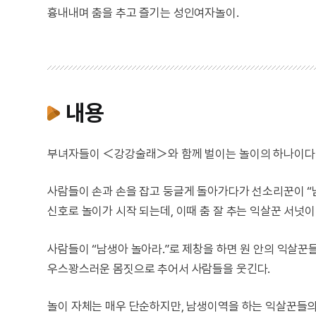
흉내내며 춤을 추고 즐기는 성인여자놀이.
내용
부녀자들이 ＜강강술래＞와 함께 벌이는 놀이의 하나이다.
사람들이 손과 손을 잡고 둥글게 돌아가다가 선소리꾼이 “남
신호로 놀이가 시작 되는데, 이때 춤 잘 추는 익살꾼 서넛
사람들이 “남생아 놀아라.”로 제창을 하면 원 안의 익살꾼
우스꽝스러운 몸짓으로 추어서 사람들을 웃긴다.
놀이 자체는 매우 단순하지만, 남생이역을 하는 익살꾼들의