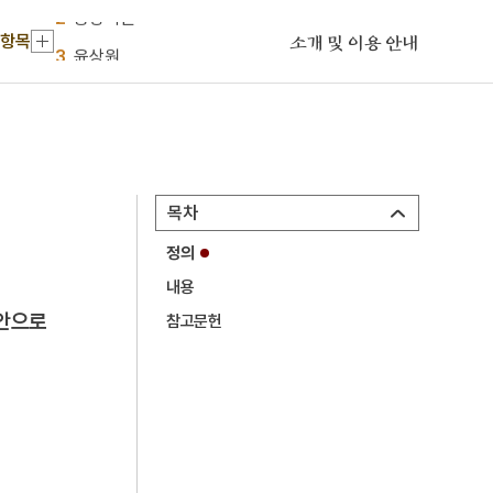
2
봉강서원
 항목
3
윤상원
소개 및 이용 안내
4
강화도조약
5
아함
6
가야금병창
7
경주 석굴암 석굴
목차
8
관미령전투
정의
9
김구
내용
10
김구 암살사건
원안으로
참고문헌
1
금성대군
2
봉강서원
3
윤상원
4
강화도조약