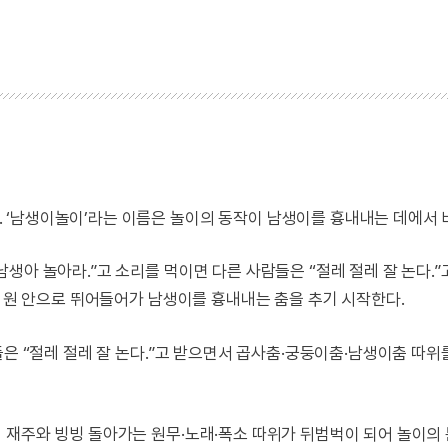
 ‘남생이놀이’라는 이름은 놀이의 동작이 남생이를 흉내내는 데에서 
생아 놀아라.”고 소리를 먹이면 다른 사람들은 “절레 절레 잘 논다.”
이 원 안으로 뛰어들어가 남생이를 흉내내는 춤을 추기 시작한다.
들은 “절레 절레 잘 논다.”고 받으면서 곱사춤·궁둥이춤·남생이춤 따위
 재주와 빙빙 돌아가는 원무·노래·폭소 따위가 뒤범벅이 되어 놀이의