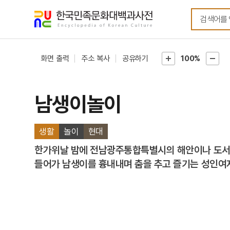
메뉴
본문
바로가기
바로가기
화면 출력
주소 복사
공유하기
100%
남생이놀이
생활
놀이
현대
한가위날 밤에 전남광주통합특별시의 해안이나 도서지
들어가 남생이를 흉내내며 춤을 추고 즐기는 성인여