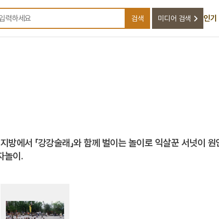
인기
검색
미디어 검색
검색어를 입력하세요
방에서 「강강술래」와 함께 벌이는 놀이로 익살꾼 서넛이 
자놀이.