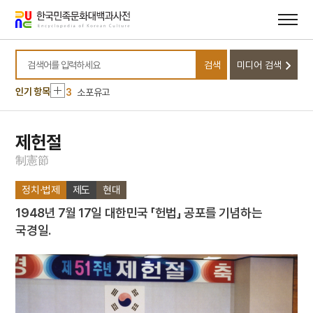
메뉴
본문
바로가기
바로가기
10
박성춘
1
5·16
검색
미디어 검색
2
김필순
검색어를 입력하세요
3
소포유고
인기 항목
4
장용영
5
김치
제헌절
6
남산
制
憲
節
7
남으로 창을 내겠소
정치·법제
제도
현대
8
돌장
1948년 7월 17일 대한민국 「헌법」 공포를 기념하는
9
만파식적 설화
국경일.
10
박성춘
1
5·16
2
김필순
3
소포유고