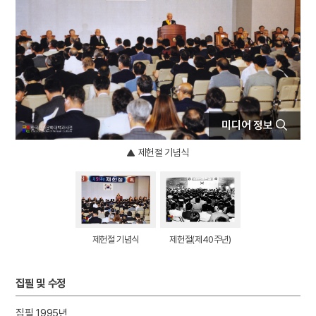
4
장용영
5
김치
6
남산
7
남으로 창을 내겠소
8
돌장
9
만파식적 설화
미디어 정보
10
박성춘
제헌절 기념식
제헌절 기념식
제헌절(제40주년)
집필 및 수정
집필 1995년