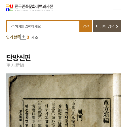
메뉴
본문
바로가기
바로가기
10
대구 동화사 마애여래 좌상
1
금성대군
검색
미디어 검색
2
구선복
검색어를 입력하세요
3
세조
인기 항목
4
세종
5
한국광복군
단방신편
6
계백 장군 유적전승지
單
方
新
編
7
국학
8
김성일
9
넋건지기굿
10
대구 동화사 마애여래 좌상
1
금성대군
2
구선복
3
세조