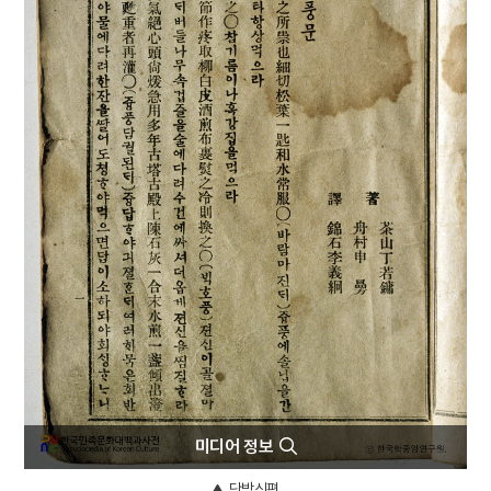
4
세종
5
한국광복군
6
계백 장군 유적전승지
7
국학
8
김성일
9
넋건지기굿
10
대구 동화사 마애여래 좌상
미디어 정보
단방신편