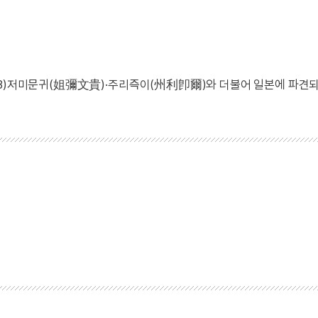
13)저미문귀(姐彌文貴)·주리즉이(州利卽爾)와 더불어 일본에 파견되