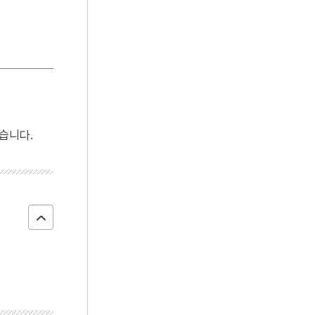
4
경주 배동 석조 여래삼존 입상
5
계해반정가
6
고려인 강제이주
7
곰배질노래
8
남한 대토벌 작전
9
백제용신설화
습니다.
10
보성고등학교