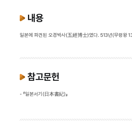
내용
일본에 파견된 오경박사(五經博士)였다. 513년(무령왕 
참고문헌
- 『일본서기(日本書紀)』