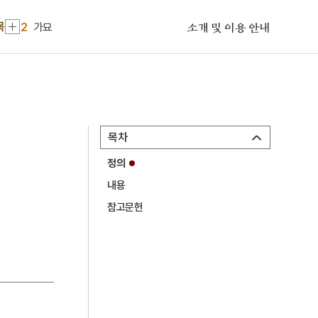
1
박재혁
목
2
가묘
소개 및 이용 안내
3
경영학
4
경주 배동 석조 여래삼존 입상
5
계해반정가
6
고려인 강제이주
목차
7
곰배질노래
정의
8
남한 대토벌 작전
내용
9
백제용신설화
참고문헌
10
보성고등학교
1
박재혁
2
가묘
3
경영학