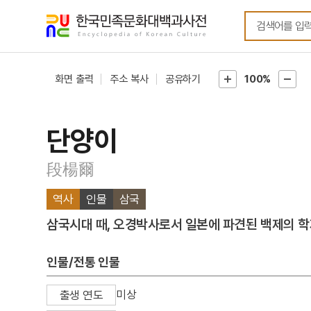
메뉴
본문
바로가기
바로가기
화면 출력
주소 복사
공유하기
100%
단양이
段楊爾
역사
인물
삼국
삼국시대 때, 오경박사로서 일본에 파견된 백제의 학
인물/전통 인물
미상
출생 연도