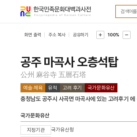
메뉴
본문
바로가기
바로가기
화면 출력
주소 복사
공유하기
100%
공주 마곡사 오층석탑
公州 麻谷寺 五層石塔
예술·체육
유적
고려 후기
국가문화유산
충청남도 공주시 사곡면 마곡사에 있는 고려후기 에 
국가문화유산
국가유산청
지정기관