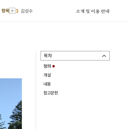
2
고양 송포 백송
 항목
3
김성수
소개 및 이용 안내
4
거금도
5
고수레
6
수양론
7
중등말본
목차
8
부적
정의
9
잔나비띠
개설
10
정족산 전등사
내용
1
금성대군
참고문헌
2
고양 송포 백송
3
김성수
4
거금도