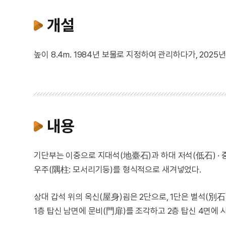
개설
높이 8.4m. 1984년 보물로 지정하여 관리하다가, 202
내용
기단부는 이중으로 지대석(地臺石)과 하대 저석(低石) · 중
우주(隅柱: 모서리기둥)를 형식적으로 새겨넣었다.
상대 갑석 위의 옥신(屋身)굄은 2단으로, 1단은 별석(別石
1층 탑신 남면에 문비(門扉)를 조각하고 2층 탑신 4면에