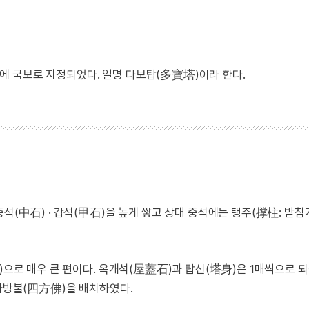
5년에 국보로 지정되었다. 일명 다보탑(多寶塔)이라 한다.
석(中石) · 갑석(甲石)을 높게 쌓고 상대 중석에는 탱주(撑柱: 받침
)으로 매우 큰 편이다. 옥개석(屋蓋石)과 탑신(塔身)은 1매씩으로 되
 사방불(四方佛)을 배치하였다.