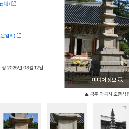
石塔)
(운암리)
정 2025년 03월 12일
미디어 정보
공주 마곡사 오층석