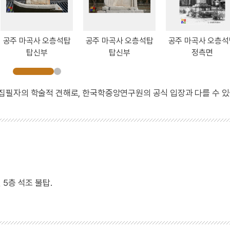
공주 마곡사 오층석탑
공주 마곡사 오층석탑
공주 마곡사 오층석
탑신부
탑신부
정측면
 집필자의 학술적 견해로, 한국학중앙연구원의 공식 입장과 다를 수 있
5층 석조 불탑.