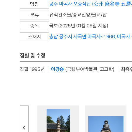
공주 마곡사 오층석탑 (公州 麻谷寺 五層
명칭
유적건조물/종교신앙/불교/탑
분류
국보(2025년 01월 09일 지정)
종목
충남 공주시 사곡면 마곡사로 966, 마곡사 
소재지
집필 및 수정
집필 1995년
이강승
(국립부여박물관, 고고학)
최종수