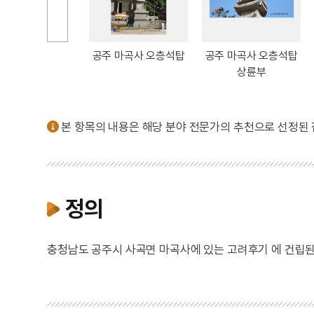
 마곡사 오층석탑
공주 마곡사 오층석탑
공주 마곡사 오층석탑
신 우측면 부처상
상륜부
본 항목의 내용은 해당 분야 전문가의 추천으로 선정된
정의
충청남도 공주시 사곡면 마곡사에 있는 고려후기 에 건립된 