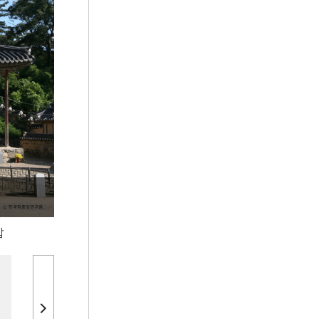
5
고수레
6
수양론
7
중등말본
8
부적
9
잔나비띠
10
정족산 전등사
탑