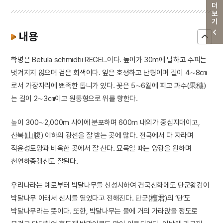
더보기
내용
학명은 Betula schmidtii REGEL.이다. 높이가 30m에 달하고 수피는
벗겨지지 않으며 검은 회색이다. 잎은 호생하고 난형이며 길이 4∼8㎝
로서 가장자리에 뾰족한 톱니가 있다. 꽃은 5∼6월에 피고 과수(果穗)
는 길이 2∼3㎝이고 원통형으로 위를 향한다.
높이 300∼2,000m 사이에 분포하며 600m 내외가 중심지대이고,
산복(山腹) 이하의 광선을 잘 받는 곳에 많다. 전국에서 다 자라며
적윤성토양과 비옥한 곳에서 잘 산다. 묘목일 때는 양광을 원하며
천연하종갱신도 잘된다.
우리나라는 예로부터 박달나무를 신성시하여 건국신화에도 단군왕검이
박달나무 아래서 신시를 열었다고 전해진다. 단군(檀君)의 ‘단’도
박달나무라는 뜻이다. 또한, 박달나무는 물에 거의 가라앉을 정도로