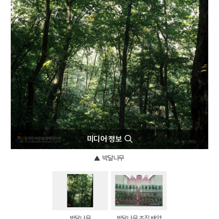
4
계미자
5
대구법
6
대조법
7
도치법
8
반구
9
백제금동대향로
10
서울 석촌동 고분군
미디어 정보
박달나무
박달나무
박달나무 조직 배양