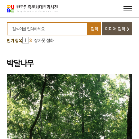
메뉴
본문
바로가기
바로가기
10
서울 석촌동 고분군
1
꿀꿀이죽
검색
미디어 검색
2
이광륜
검색어를 입력하세요
3
장자못 설화
인기 항목
4
계미자
5
대구법
박달나무
6
대조법
7
도치법
8
반구
9
백제금동대향로
10
서울 석촌동 고분군
1
꿀꿀이죽
2
이광륜
3
장자못 설화