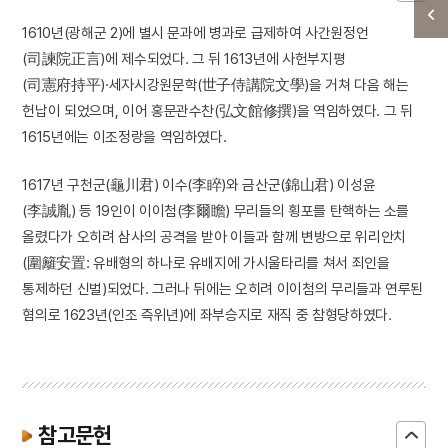
1610년(광해군 2)에 별시 문과에 병과로 급제하여 사간원정언
(司諫院正言)에 제수되었다. 그 뒤 1613년에 사헌부지평
(司憲府持平)·세자시강원문학(世子侍講院文學)을 거쳐 다음 해는
헌납이 되었으며, 이어 홍문관수찬(弘文館修撰)을 역임하였다. 그 뒤
1615년에는 이조정랑을 역임하였다.
1617년 구천군(龜川君) 이수(李睟)와 금산군(錦山君) 이성윤
(李誠胤) 등 19인이 이이첨(李爾瞻) 무리들의 횡포를 탄핵하는 소를
올렸다가 오히려 삼사의 공격을 받아 이들과 함께 변방으로 위리안치
(圍籬安置: 유배형의 하나로 유배지에 가시울타리를 쳐서 죄인을
통제하던 신벌)되었다. 그러나 뒤에는 오히려 이이첨의 무리들과 연루된
혐의로 1623년(인조 즉위년)에 좌부승지로 재직 중 참형당하였다.
참고문헌