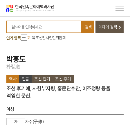
메뉴
본문
바로가기
바로가기
10
국화 옆에서
검색
미디어 검색
1
금오신화
검색어를 입력하세요
2
북조선임시인민위원회
인기 항목
3
열하일기
4
창의적 체험활동
박홍도
5
금성대군
朴
弘
道
6
박훈
역사
인물
조선 전기
조선 후기
7
완당전집
조선 후기에, 사헌부지평, 홍문관수찬, 이조정랑 등을
8
조선혁명선언
역임한 문신.
9
개천군
10
국화 옆에서
이칭
1
금오신화
자수(子修)
자
2
북조선임시인민위원회