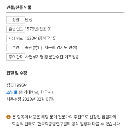
3
열하일기
인물/전통 인물
4
창의적 체험활동
남성
성별
5
금성대군
1576년(선조 9)
출생 연도
6
박훈
1623년(광해군 15)
7
완당전집
사망 연도
8
조선혁명선언
죽산(竹山: 지금의 경기도 안성)
본관
9
개천군
사헌부지평|홍문관수찬|이조정랑
주요 관직
10
국화 옆에서
집필 및 수정
집필 1995년
조병로
(경기대학교, 한국사)
최종수정 2023년 02월 07일
본 항목의 내용은 해당 분야 전문가의 추천으로 선정된 집필자의
학술적 견해로, 한국학중앙연구원의 공식 입장과 다를 수 있습니다.