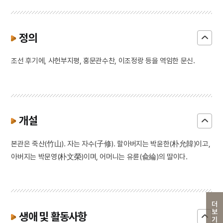
정의
조선 후기에, 사헌부지평, 홍문관수찬, 이조정랑 등을 역임한 문신.
개설
본관은 죽산(竹山). 자는 자수(子修). 할아버지는 박윤한(朴允韓)이고,
아버지는 박문영(朴文榮)이며, 어머니는 유륜(兪綸)의 딸이다.
더보기
생애 및 활동사항