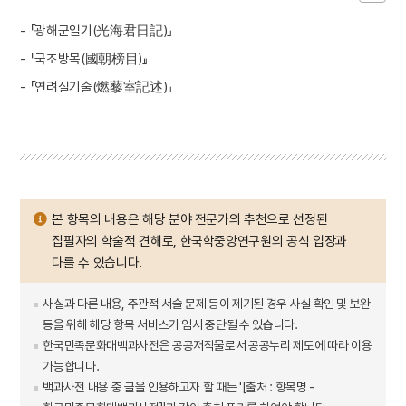
- 『광해군일기(光海君日記)』
- 『국조방목(國朝榜目)』
- 『연려실기술(燃藜室記述)』
본 항목의 내용은 해당 분야 전문가의 추천으로 선정된
집필자의 학술적 견해로, 한국학중앙연구원의 공식 입장과
다를 수 있습니다.
사실과 다른 내용, 주관적 서술 문제 등이 제기된 경우 사실 확인 및 보완
등을 위해 해당 항목 서비스가 임시 중단될 수 있습니다.
한국민족문화대백과사전은 공공저작물로서 공공누리 제도에 따라 이용
가능합니다.
백과사전 내용 중 글을 인용하고자 할 때는 '[출처 : 항목명 -