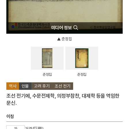
미디어 정보
춘정집
춘정집
춘정집
역사
인물
고려 후기
조선 전기
조선 전기에, 수문전제학, 의정부참찬, 대제학 등을 역임한
문신.
이칭
거경(巨卿)
자