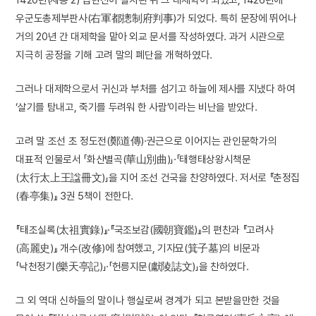
우군도총제부판사(右軍都摠制府判事)가 되었다. 특히 문장에 뛰어나
거의 20년 간 대제학을 맡아 외교 문서를 작성하였다. 과거 시관으로
지극히 공정을 기해 고려 말의 폐단을 개혁하였다.
그러나 대제학으로서 귀신과 부처를 섬기고 하늘에 제사를 지냈다 하여
‘살기를 탐내고, 죽기를 두려워 한 사람’이라는 비난을 받았다.
고려 말 조선 초 정도전(鄭道傳)·권근으로 이어지는 관인문학가의
대표적 인물로서 「화산별곡(華山別曲)」·「태행태상왕시책문
(太行太上王諡冊文)」을 지어 조선 건국을 찬양하였다. 저서로 『춘정집
(春亭集)』 3권 5책이 전한다.
『태조실록(太祖實錄)』·『국조보감(國朝寶鑑)』의 편찬과 『고려사
(高麗史)』 개수(改修)에 참여했고, 기자묘(箕子墓)의 비문과
「낙천정기(樂天亭記)」·「헌릉지문(獻陵誌文)」을 찬하였다.
그 외 역대 신하들의 말이나 행실로써 경계가 되고 본받을만한 것을