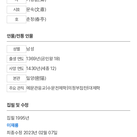
문숙(文肅)
시호
춘정(春亭)
호
인물/전통 인물
남성
성별
1369년(공민왕 18)
출생 연도
1430년(세종 12)
사망 연도
밀양(密陽)
본관
예문관응교|수문전제학|의정부참찬|대제학
주요 관직
집필 및 수정
집필 1995년
이재룡
최종수정 2023년 02월 07일