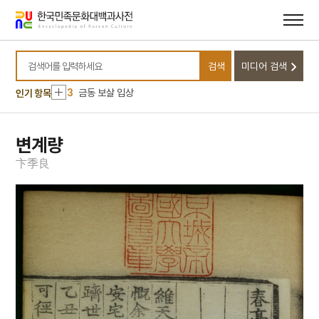
메뉴
본문
바로가기
바로가기
10
대관전
1
상해대한인거류민단
검색
미디어 검색
2
격구도
검색어를 입력하세요
3
금동 보살 입상
인기 항목
4
김개남
5
상해고려교민친목회
변계량
6
제주의 제주마
卞
季
良
7
종합부동산세
8
고사촬요
9
김호
10
대관전
1
상해대한인거류민단
2
격구도
3
금동 보살 입상