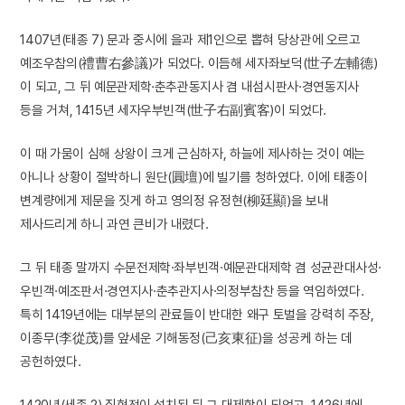
1407년(태종 7) 문과 중시에 을과 제1인으로 뽑혀 당상관에 오르고
예조우참의(禮曹右參議)가 되었다. 이듬해 세자좌보덕(世子左輔德)
이 되고, 그 뒤 예문관제학·춘추관동지사 겸 내섬시판사·경연동지사
등을 거쳐, 1415년 세자우부빈객(世子右副賓客)이 되었다.
이 때 가뭄이 심해 상왕이 크게 근심하자, 하늘에 제사하는 것이 예는
아니나 상황이 절박하니 원단(圓壇)에 빌기를 청하였다. 이에 태종이
변계량에게 제문을 짓게 하고 영의정 유정현(柳廷顯)을 보내
제사드리게 하니 과연 큰비가 내렸다.
그 뒤 태종 말까지 수문전제학·좌부빈객·예문관대제학 겸 성균관대사성·
우빈객·예조판서·경연지사·춘추관지사·의정부참찬 등을 역임하였다.
특히 1419년에는 대부분의 관료들이 반대한 왜구 토벌을 강력히 주장,
이종무(李從茂)를 앞세운 기해동정(己亥東征)을 성공케 하는 데
공헌하였다.
1420년(세종 2) 집현전이 설치된 뒤 그 대제학이 되었고, 1426년에