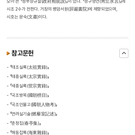
모아 쓴 『정부상규설(政府相規說)』이 있다. 『청구영언(靑丘永言)』에
시조 2수가 전한다. 거창의 병암서원(屛巖書院)에 제향되었으며,
시호는 문숙(文肅)이다.
참고문헌
- 『태조실록(太祖實錄)』
- 『태종실록(太宗實錄)』
- 『세종실록(世宗實錄)』
- 『국조방목(國朝榜目)』
- 『국조인물고(國朝人物考)』
- 『연려실기술(燃藜室記述)』
- 『춘정집(春亭集)』
- 『해동잡록(海東雜錄)』