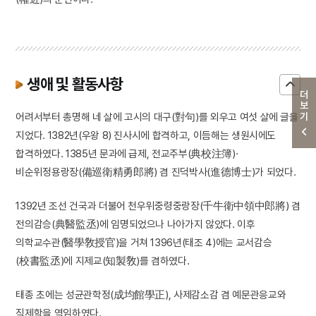
생애 및 활동사항
더보기
어려서부터 총명해 네 살에 고시의 대구(對句)를 외우고 여섯 살에 글을
지었다. 1382년(우왕 8) 진사시에 합격하고, 이듬해는 생원시에도
합격하였다. 1385년 문과에 급제, 전교주부(典校注簿)·
비순위정용랑장(備巡衛精勇郎將) 겸 진덕박사(進德博士)가 되었다.
1392년 조선 건국과 더불어 천우위중령중랑장(千牛衛中領中郎將) 겸
전의감승(典醫監丞)에 임명되었으나 나아가지 않았다. 이후
의학교수관(醫學敎授官)을 거쳐 1396년(태조 4)에는 교서감승
(校書監丞)에 지제교(知製敎)를 겸하였다.
태종 초에는 성균관학정(成均館學正), 사제감소감 겸 예문관응교와
직제학을 역임하였다.