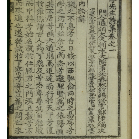
4
김개남
5
상해고려교민친목회
6
제주의 제주마
7
종합부동산세
8
고사촬요
9
김호
10
대관전