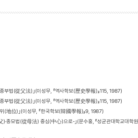
부법(從父法)｣(이성무, 『역사학보(歷史學報)』115, 1987)
부법(從父法)｣(이성무, 『역사학보(歷史學報)』115, 1987)
(地位)｣(이성무, 『한국학보(韓國學報)』9, 1987)
·종모법(從母法) 중심(中心)으로-｣(문수홍, 『성균관대학교대학