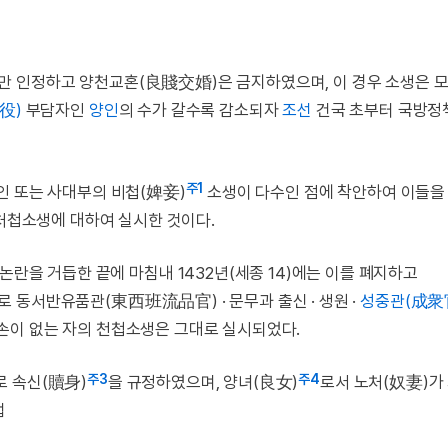
만 인정하고 양천교혼(良賤交婚)은 금지하였으며, 이 경우 소생은 
役)
부담자인
양인
의 수가 갈수록 감소되자
조선
건국 초부터 국방정
주1
양인 또는 사대부의 비첩(婢妾)
소생이 다수인 점에 착안하여 이들을
비처첩소생에 대하여 실시한 것이다.
논란을 거듭한 끝에 마침내 1432년(세종 14)에는 이를 폐지하고
 동서반유품관(東西班流品官) · 문무과 출신 · 생원 ·
성중관(成衆
자손이 없는 자의 천첩소생은 그대로 실시되었다.
주3
주4
 속신(贖身)
을 규정하였으며, 양녀(良女)
로서 노처(奴妻)가
법