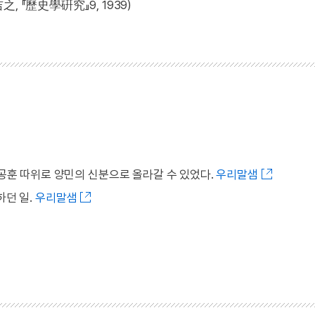
『歷史學硏究』9, 1939)
 공훈 따위로 양민의 신분으로 올라갈 수 있었다.
우리말샘
하던 일.
우리말샘