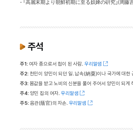
- ｢高麗末期より朝鮮初期に至る奴婢の硏究｣(周藤吉之, 
주석
주1
: 여자 종으로서 첩이 된 사람.
우리말샘
주2
: 천민이 양민이 되던 일. 납속(納粟)이나 국가에 대한
주3
: 몸값을 받고 노비의 신분을 풀어 주어서 양민이 되게 
주4
: 양민 집의 여자.
우리말샘
주5
: 음관(蔭官)의 자손.
우리말샘