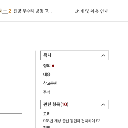
1
금성대군
목
2
진양 우수리 방형 고분군
소개 및 이용 안내
3
낙화장
4
대범천
5
진채식
6
폐비윤씨 사사사건
목차
7
가야금산조
정의
8
강일순
내용
9
거경궁리
참고문헌
10
거들지
주석
1
금성대군
관련 항목
10
2
진양 우수리 방형 고분군
고려
3
낙화장
918년 개성 출신 왕건이 건국하여 936년 후삼국을 통합한 뒤 1392년 멸망 때까지 34명의 왕씨 출신 국왕이 474년 동안 통치한 왕조.
천인