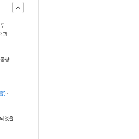
모두
책과
 종량
官)
·
 되었을