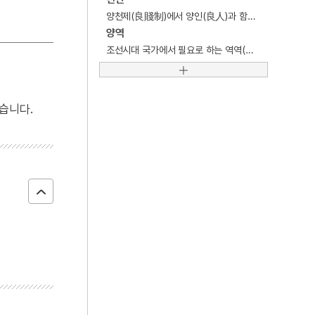
4
대범천
양천제(良賤制)에서 양인(良人)과 함께 인민의 신분범주를 이분법적으로 표현하는 법제적 규범.
5
진채식
양역
조선시대 국가에서 필요로 하는 역역(力役) 징발과 재정확보를 위해 원칙적으로 16세 이상 60세까지의 양인(良人) 또는 양민(良民)의 남자 즉, 양정(良丁)에게 부과하던 각종 신역(身役)의 통칭.
6
폐비윤씨 사사사건
7
가야금산조
8
강일순
습니다.
9
거경궁리
10
거들지