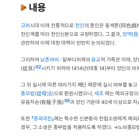
내용
고려
시대 이래 전통적으로
천인
의 혼인은 동색혼(同色婚)
천인계를 따라 천인신분으로 규정하였다. 그 결과,
양역(良
관련하여 이에 대한 대책이 빈번히 논의되었다.
그리하여
남존여비
· 일부다처제의
유교
적 가족관 아래, 
주2
(從良)
시키기 위하여 1414년(태종 14)부터 양인의 
그 뒤 실시에 따른 여러가지 폐단 때문에 실시 여부를 놓고 
종모법(從母法)
으로 환원시켰으나,
세조
때는 예외규정으로
주5
유음자손(有蔭子孫)
과 양인 가운데 40세 이상으로 
또한
『경국대전』
에는 특수한 신분층의 천첩소생에게 예외로
경우, 그 소생은 종부법을 적용하도록 하였다. →노비종모