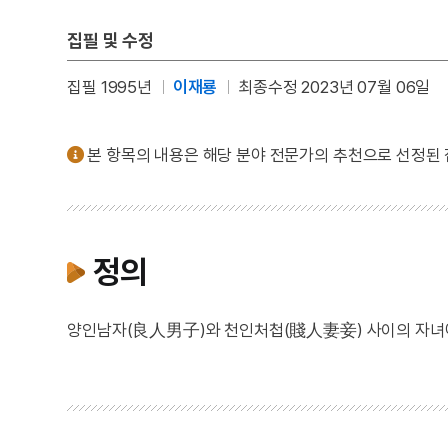
집필 및 수정
집필 1995년
이재룡
최종수정 2023년 07월 06일
본 항목의 내용은 해당 분야 전문가의 추천으로 선정된
정의
양인남자(良人男子)와 천인처첩(賤人妻妾) 사이의 자녀에게