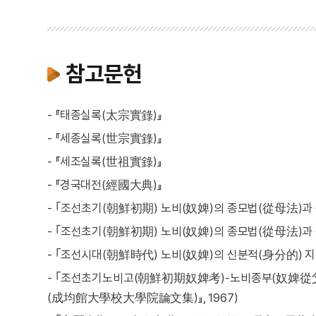
참고문헌
- 『태종실록(太宗實錄)』
- 『세종실록(世宗實錄)』
- 『세조실록(世祖實錄)』
- 『경국대전(經國大典)』
- ｢조선초기(朝鮮初期) 노비(奴婢)의 종모법(從母法)과 종
- ｢조선초기(朝鮮初期) 노비(奴婢)의 종모법(從母法)과 종
- ｢조선시대(朝鮮時代) 노비(奴婢)의 신분적(身分的) 지위
- ｢조선초기노비고(朝鮮初期奴婢考)-노비종부(奴婢從父)
(成均館大學校大學院論文集)』, 1967)