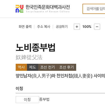
메뉴
본문
바로가기
바로가기
화면 출력
주소 복사
공유하기
100%
노비종부법
奴婢從父法
역사
제도
조선 전기
조선 후기
양인남자(良人男子)와 천인처첩(賤人妻妾) 사이의 
이칭
종부법
이칭