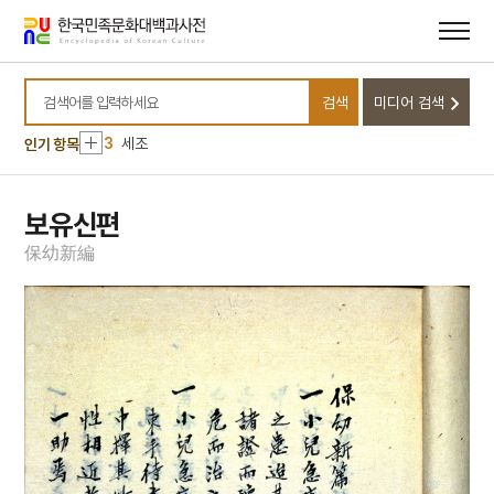
메뉴
본문
바로가기
바로가기
10
어복쟁반
1
금성대군
검색
미디어 검색
2
배척
검색어를 입력하세요
3
세조
인기 항목
4
익모초
5
절기
보유신편
6
국학
保
幼
新
編
7
규합총서
8
김구
9
사회적 소수자
10
어복쟁반
1
금성대군
2
배척
3
세조