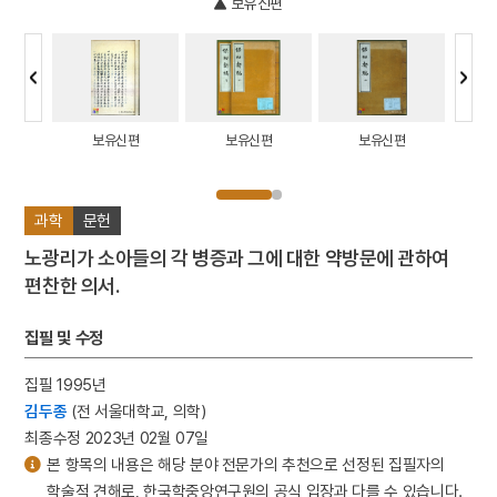
보유신편
편
보유신편
보유신편
보유신편
과학
문헌
노광리가 소아들의 각 병증과 그에 대한 약방문에 관하여
편찬한 의서.
집필 및 수정
집필 1995년
김두종
(전 서울대학교, 의학)
최종수정 2023년 02월 07일
본 항목의 내용은 해당 분야 전문가의 추천으로 선정된 집필자의
학술적 견해로, 한국학중앙연구원의 공식 입장과 다를 수 있습니다.