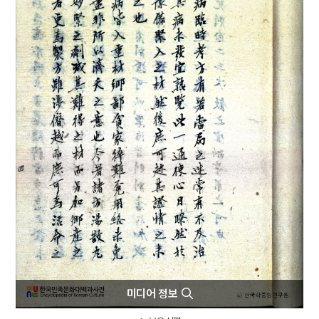
4
익모초
5
절기
6
국학
7
규합총서
8
김구
9
사회적 소수자
10
어복쟁반
미디어 정보