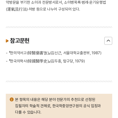
약방문을 부기한 소아과 전문방서로서, 소아병목록·범례·운기유행법
(運氣流行法)·처방 등으로 나누어 구성되어 있다.
참고문헌
- 『한의약서고(韓醫藥書攷)』(김신근, 서울대학교출판부, 1987)
- 『한국의학사(韓國醫學史)』(김두종, 탐구당, 1979)
본 항목의 내용은 해당 분야 전문가의 추천으로 선정된
집필자의 학술적 견해로, 한국학중앙연구원의 공식 입장과
다를 수 있습니다.