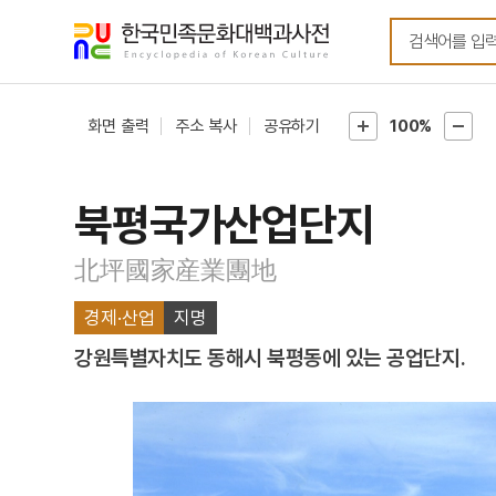
메뉴
본문
바로가기
바로가기
화면 출력
주소 복사
공유하기
100%
북평국가산업단지
北坪國家産業團地
경제·산업
지명
강원특별자치도 동해시 북평동에 있는 공업단지.