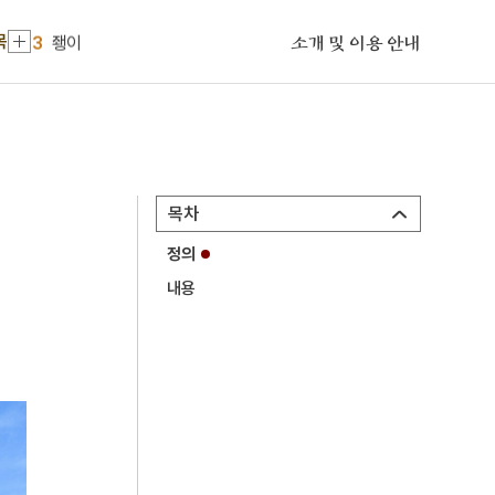
2
정중부의 난
목
3
좽이
소개 및 이용 안내
4
의성 관덕동 석불 좌상
5
이
6
고려말 화령부 호적 관련 고문서
7
구이
목차
8
동사연표
정의
9
맹자
내용
10
보물섬
1
손곡산인전
2
정중부의 난
3
좽이
4
의성 관덕동 석불 좌상