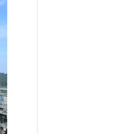
5
이
6
고려말 화령부 호적 관련 고문서
7
구이
8
동사연표
9
맹자
10
보물섬