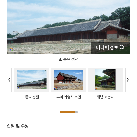
5
규곤시의방
6
기축옥사
7
김원봉
8
대진대학교
9
성종
미디어 정보
10
세조
종묘 정전
렬사
종묘 정전
부여 의열사 측면
해남 표충사
여주 강
집필 및 수정