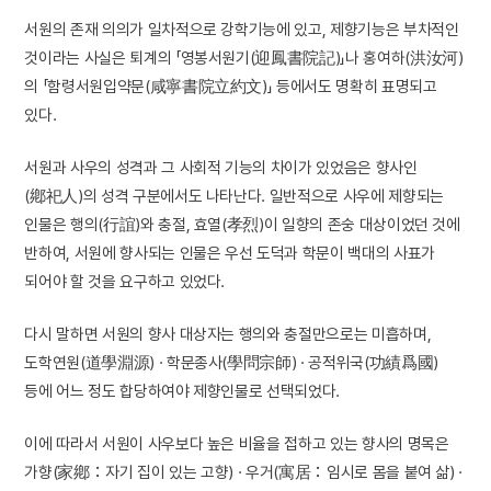
서원의 존재 의의가 일차적으로 강학기능에 있고, 제향기능은 부차적인
것이라는 사실은 퇴계의 「영봉서원기(迎鳳書院記)」나 홍여하(洪汝河)
의 「함령서원입약문(咸寧書院立約文)」 등에서도 명확히 표명되고
있다.
서원과 사우의 성격과 그 사회적 기능의 차이가 있었음은 향사인
(鄕祀人)의 성격 구분에서도 나타난다. 일반적으로 사우에 제향되는
인물은 행의(行誼)와 충절, 효열(孝烈)이 일향의 존숭 대상이었던 것에
반하여, 서원에 향사되는 인물은 우선 도덕과 학문이 백대의 사표가
되어야 할 것을 요구하고 있었다.
다시 말하면 서원의 향사 대상자는 행의와 충절만으로는 미흡하며,
도학연원(道學淵源) · 학문종사(學問宗師) · 공적위국(功績爲國)
등에 어느 정도 합당하여야 제향인물로 선택되었다.
이에 따라서 서원이 사우보다 높은 비율을 접하고 있는 향사의 명목은
가향(家鄕：자기 집이 있는 고향) · 우거(寓居：임시로 몸을 붙여 삶) ·