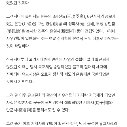
있었던 것이다.
고려시대에 들어서도 안동의 3공신묘(三功臣廟), 6진개척의 공로가
있는 윤관(尹瓘)을 모신 경성(鏡城)의 정북사(靖北祠), 무장 강민첨
(姜民瞻)을 봉사한 진주의 은열사(殷烈祠) 등이 건립되었다. 그러나
사우건립이 일반화된 것은 여말 주자학의 본격적 도입 이후로 파악하는
것이 타당하다.
삼국시대부터 고려시대까지 민간에 사우의 설립이 널리 확산되지
않았던 이유는 당시 국교처럼 숭앙되었던 불교의 절대적 세력에
지배되어 유교사상은 오로지 정치적 제도의 운용에만 국한되었던
것에서 기인한다.
고려 말 이후 유교문화의 확산이 사우건립에 커다란 자극제가 되었던
사실은 향촌사회 곳곳에 광범위하게 설립되었던 기자사(箕子祠)와
단군사(檀君祠)를 통해서도 알 수 있다.
고려 중기 이후 기자사의 건립이 확산된 것은, 당시 융성한 유교사상의