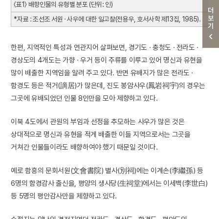
〈표1〉 배향인물의 유형별 분포 (단위: 인)
더보기
*자료 : 조선조 서원 · 사우에 대한 일고찰(전용우, 호서사학 제13집, 1985).
한편, 지역적인 특성과 연관지어 살펴보면, 경기도 · 충청도 · 전라도 ·
경상도의 4개도는 가향 · 우거 등이 주류를 이루고 있어 명신과 유현을
많이 배출한 지역임을 알려 주고 있다. 반면 유배지가 많은 전라도 ·
함경도 등은 적거(謫居)가 많은데, 진도 봉암사우(鳳岩祠宇)의 경우는
그곳에 유배되었던 인물 8인만을 모아 제향하고 있다.
이북 4도에서 관원의 부임과 선정을 추모하는 사우가 많은 것은
상대적으로 명신과 유현을 적게 배출한 이들 지역으로서는 그곳을
거쳐간 인물들이라도 배향하여야 했기 때문일 것이다.
예로 함흥의 문회서원(文會書院) 별사(別祠)에는 이계손(李繼孫) 등
6명의 함경감사 출신을, 평양의 생사당(生祠堂)에서는 이세백(李世白)
등 5명의 평안감사만을 제향하고 있다.