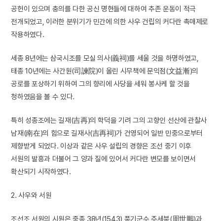
공헌이 있으며 충의를 다한 공신 명현들에 대하여 추존 운동이 적극
전개되었고, 이러한 분위기가 민간에 의한 사우 건립의 커다란 촉매제로
작용하였다.
세종 8년에는 삼국시조를 모실 의사(義祠)를 세울 것을 하명하였고,
태종 10년에는 사간원(司諫院)이 올린 시무책에 문익점(文益漸)의
공로를 포상하기 위하여 그의 향리에 사당을 세워 봉사케 할 것을
청하였음을 볼 수 있다.
특히 성종조에는 길재(吉再)의 학덕을 기려 그의 고향인 선산에 관찰사
남재(南在)의 힘으로 길재사(吉再祠)가 건영되어 일반 민중으로부터
제향받게 되었다. 이상과 같은 사우 설립의 경향은 조선 중기 이후
서원의 발흥과 더불어 그 양과 질에 있어서 커다란 변모를 보이면서
확산되기 시작하였다.
2. 사우와 서원
조선조 서원의 시원은 중종 38년(1543) 풍기군수 주세붕(周世鵬)과