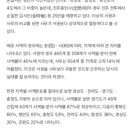
순절지는 양난의 격전지였던 전라도 · 경상도 · 함경도 · 평안도의
4도에서 그 비중이 높은데, 진주충민사(忠愍祠)의 경우 진주 전투에서
순절한 김시민(金時敏) 등 25인을 제향하고 있다. 이상의 서원과
사우의 비교를 보면 사우가 서원보다 상대적으로 열등하다고 볼 수
있다.
예로 사액의 경우에는 원(院) · 사(祠)에 따라, 지역에 따라 큰 차이를
나타내고 있다. 서원의 경우 465개 중 208개가 사액을 받아 전체
사액률이 45％에 이르는데, 사우는 504개 중 71개로 고작 14％에
머물렀다. 이것은 서원을 사우보다 우월한 것으로 간주하는 당시의
실태를 잘 보여주는 것이라 하겠다.
한편 지역별 사액분포를 절대수로 보면 경상도 · 전라도 · 경기도 ·
충청도 지방의 순으로 되어 있으나, 사액률로 보면 경기도가 46개
건립에 40개가 사액을 받아 사액률 87％로 최상위이고, 다음이 황해도
80％, 평안도 65％, 충청도 53％, 전라도 40％, 함경도 38％, 경상도
30％, 강원도 22％로 나타난다.