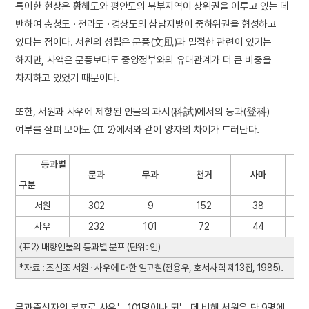
특이한 현상은 황해도와 평안도의 북부지역이 상위권을 이루고 있는 데
반하여 충청도 · 전라도 · 경상도의 삼남지방이 중하위권을 형성하고
있다는 점이다. 서원의 성립은 문풍(文風)과 밀접한 관련이 있기는
하지만, 사액은 문풍보다도 중앙정부와의 유대관계가 더 큰 비중을
차지하고 있었기 때문이다.
또한, 서원과 사우에 제향된 인물의 과시(科試)에서의 등과(登科)
여부를 살펴 보아도 〈표 2〉에서와 같이 양자의 차이가 드러난다.
등과별
문과
무과
천거
사마
구분
서원
302
9
152
38
사우
232
101
72
44
〈표2〉 배향인물의 등과별 분포 (단위: 인)
*자료 : 조선조 서원 · 사우에 대한 일고찰(전용우, 호서사학 제13집, 1985).
무과출신자의 분포로 사우는 101명이나 되는 데 비해 서원은 단 9명에