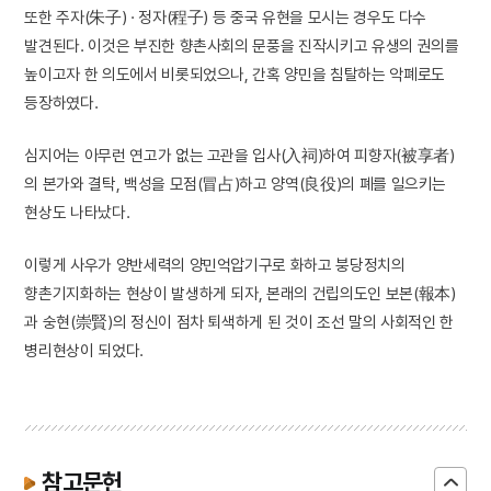
또한 주자(朱子) · 정자(程子) 등 중국 유현을 모시는 경우도 다수
발견된다. 이것은 부진한 향촌사회의 문풍을 진작시키고 유생의 권의를
높이고자 한 의도에서 비롯되었으나, 간혹 양민을 침탈하는 악폐로도
등장하였다.
심지어는 아무런 연고가 없는 고관을 입사(入祠)하여 피향자(被享者)
의 본가와 결탁, 백성을 모점(冒占)하고 양역(良役)의 폐를 일으키는
현상도 나타났다.
이렇게 사우가 양반세력의 양민억압기구로 화하고 붕당정치의
향촌기지화하는 현상이 발생하게 되자, 본래의 건립의도인 보본(報本)
과 숭현(崇賢)의 정신이 점차 퇴색하게 된 것이 조선 말의 사회적인 한
병리현상이 되었다.
참고문헌