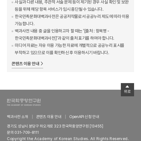
사실과 다른 내용, 주관적 서술 문제 등이 제기된 경우 사실 확인 및 보완
등을 위해 해당 항목 서비스가 임시 중단될 수 있습니다.
한국민족문화대백과사전은 공공저작물로서 공공누리 제도에 따라 이용
가능합니다.
백과사전 내용 중 글을 인용하고자 할 때는 '[출처 : 항목명 -
한국민족문화대백과사전]'과 같이 출처 표기를 하여야 합니다.
미디어 자료는 자유 이용 가능한 자료에 개별적으로 공공누리 표시를
부착하고 있으므로 이를 확인하신 후 이용하시기 바랍니다.
콘텐츠 이용 안내
위로
백과사전 소개
콘텐츠 이용 안내
OpenAPI 신청 안내
경기도 성남시 분당구 하오개로 323 한국학중앙연구원 [13455]
문의 031-709-8111
Copyright the Academy of Korean Studies. All Rights Reserved.