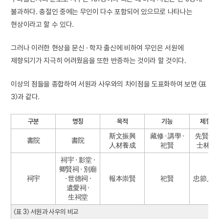
불과하다. 충절인 중에는 무인이 다수 포함되어 있으므로 나타나는
현상이라고 할 수 있다.
그러나 이러한 현상을 문신 · 학자 출신에 비하여 무인은 서원에
제향되기가 지극히 어려웠음을 또한 반증하는 것이라 할 것이다.
이상의 점들을 종합하여 서원과 사우와의 차이점을 도표화하여 보면 〈표
3〉과 같다.
구분
명칭
목적
기능
제향 
斯文振興
藏修 · 講學 ·
先賢 · 先
書院
書院
人材養成
祀賢
士林 · 
祠宇 · 影堂 ·
卿賢祠 · 別廟
祠宇
· 世德祠 ·
報本崇賢
祀賢
忠節人 ·
遺愛祠 ·
生祠堂
〈표 3〉 서원과 사우의 비교