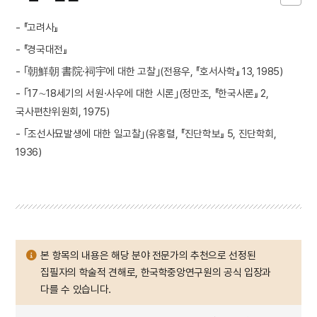
- 『고려사』
- 『경국대전』
- ｢朝鮮朝 書院·祠宇에 대한 고찰｣(전용우, 『호서사학』 13, 1985)
- ｢17∼18세기의 서원·사우에 대한 시론｣(정만조, 『한국사론』 2,
국사편찬위원회, 1975)
- ｢조선사묘발생에 대한 일고찰｣(유홍렬, 『진단학보』 5, 진단학회,
1936)
본 항목의 내용은 해당 분야 전문가의 추천으로 선정된
집필자의 학술적 견해로, 한국학중앙연구원의 공식 입장과
다를 수 있습니다.