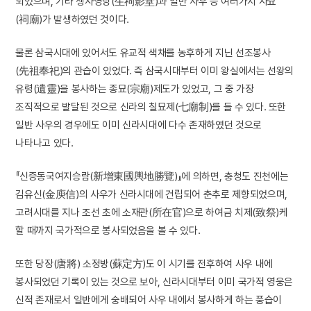
되었으며, 기타 생사영당(生祠影堂)과 일반 사우 등 여러가지 사묘
(祠廟)가 발생하였던 것이다.
물론 삼국시대에 있어서도 유교적 색채를 농후하게 지닌 선조봉사
(先祖奉祀)의 관습이 있었다. 즉 삼국시대부터 이미 왕실에서는 선왕의
유령(遺靈)을 봉사하는 종묘(宗廟)제도가 있었고, 그 중 가장
조직적으로 발달된 것으로 신라의 칠묘제(七廟制)를 들 수 있다. 또한
일반 사우의 경우에도 이미 신라시대에 다수 존재하였던 것으로
나타나고 있다.
『신증동국여지승람(新增東國輿地勝覽)』에 의하면, 충청도 진천에는
김유신(金庾信)의 사우가 신라시대에 건립되어 춘추로 제향되었으며,
고려시대를 지나 조선 초에 소재관(所在官)으로 하여금 치제(致祭)케
할 때까지 국가적으로 봉사되었음을 볼 수 있다.
또한 당장(唐將) 소정방(蘇定方)도 이 시기를 전후하여 사우 내에
봉사되었던 기록이 있는 것으로 보아, 신라시대부터 이미 국가적 영웅은
신적 존재로서 일반에게 숭배되어 사우 내에서 봉사하게 하는 풍습이