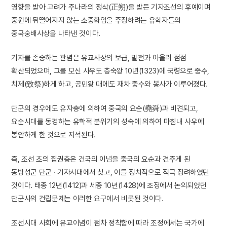
영향을 받아 고려가 주나라의 정삭(正朔)을 받든 기자조선의 후예이며
중원에 뒤떨어지지 않는 소중화임을 주장하려는 유학자들의
중국숭배사상을 나타낸 것이다.
기자를 존숭하는 관념은 유교사상의 보급, 발전과 아울러 점점
확산되었으며, 그를 모신 사우도 충숙왕 10년(1323)에 국령으로 중수,
치제(致祭)하게 하고, 공민왕 때에도 재차 중수와 봉사가 이루어졌다.
단군의 경우에도 유자층에 의하여 중국의 요순(堯舜)과 비견되고,
요순시대를 동경하는 유학적 분위기의 성숙에 의하여 마침내 사우에
봉안하게 한 것으로 지적된다.
즉, 조선 초의 집권층은 건국의 이념을 중국의 요순과 견주게 된
동방성군 단군 · 기자시대에서 찾고, 이를 정치적으로 적극 장려하였던
것이다. 태종 12년(1412)과 세종 10년(1428)에 조정에서 논의되었던
단군사의 건립문제는 이러한 요구에서 비롯된 것이다.
조선시대 사회에 유교이념이 점차 정착함에 따라 조정에서는 국가에