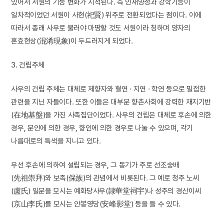
있어서 서원의 기능 변화가 지적된다. 즉 인재양성과 강학기능이
일차적이었던 서원이 사현(祀賢) 위주로 전환되었다는 점이다. 이에
따라서 종래 사우로 불러야 마땅할 것도 서원이라 칭하며 양자의
혼효현상(混淆現象)이 두드러지게 되었다.
3. 건립주체
사우의 건립 주체는 대체로 제향자와 혈연 · 지연 · 학연 등으로 밀접한
관련을 지닌 자들이다. 또한 이들은 대부분 향촌사회에 강력한 재지기반
(在地基盤)을 가진 사족집단이었다. 사우의 건립은 대체로 후손에 의한
경우, 문인에 의한 경우, 향인에 의한 경우로 나눌 수 있으며, 각기
나름대로의 특색을 지니고 있다.
우선 후손에 의하여 설립되는 경우, 그 동기가 주로 선조숭배
(先祖崇拜)와 보족(保族)의 관념에서 비롯된다. 그 예로 청주 노씨
(盧氏) 일문을 모시는 예화당사우(隷華堂祠宇)나 성주의 경산이씨
(京山李氏)를 모시는 안봉영당(安峰影堂) 등을 들 수 있다.