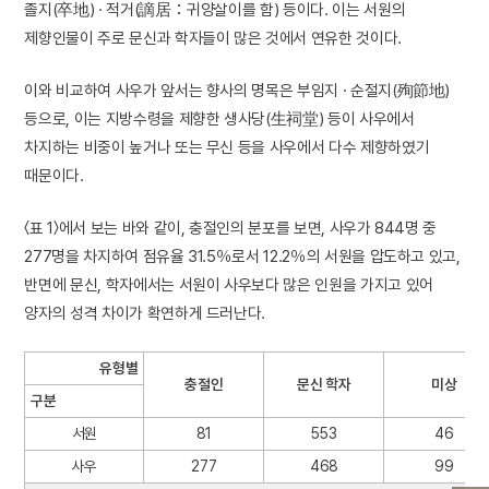
졸지(卒地) · 적거(謫居：귀양살이를 함) 등이다. 이는 서원의
제향인물이 주로 문신과 학자들이 많은 것에서 연유한 것이다.
이와 비교하여 사우가 앞서는 향사의 명목은 부임지 · 순절지(殉節地)
등으로, 이는 지방수령을 제향한 생사당(生祠堂) 등이 사우에서
차지하는 비중이 높거나 또는 무신 등을 사우에서 다수 제향하였기
때문이다.
〈표 1〉에서 보는 바와 같이, 충절인의 분포를 보면, 사우가 844명 중
277명을 차지하여 점유율 31.5％로서 12.2％의 서원을 압도하고 있고,
반면에 문신, 학자에서는 서원이 사우보다 많은 인원을 가지고 있어
양자의 성격 차이가 확연하게 드러난다.
유형별
충절인
문신 학자
미상
구분
서원
81
553
46
사우
277
468
99