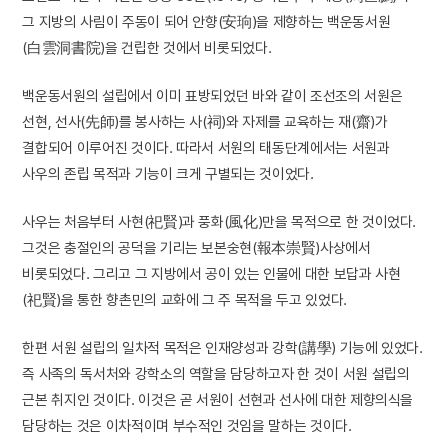
그 지방의 사림이 주동이 되어 안향(安珦)을 제향하는 백운동서원
(白雲洞書院)을 건립한 것에서 비롯되었다.
백운동서원의 설립에서 이미 표방되었던 바와 같이 조선조의 서원은
선현, 선사(先師)를 봉사하는 사(祠)와 자제를 교육하는 재(齋)가
결합되어 이루어진 것이다. 따라서 서원의 태동단계에서는 서원과
사우의 존립 목적과 기능이 크게 구별되는 것이었다.
사우는 처음부터 사현(祀賢)과 풍화(風化)만을 목적으로 한 것이었다.
그것은 충절인의 공덕을 기리는 보본숭현(報本崇賢)사상에서
비롯되었다. 그리고 그 지방에서 공이 있는 인물에 대한 보답과 사현
(祀賢)을 통한 향촌민의 교화에 그 주 목적을 두고 있었다.
한편 서원 설립의 일차적 목적은 인재양성과 강학(講學) 기능에 있었다.
즉 사족의 독서처와 강학소의 역할을 담당하고자 한 것이 서원 설립의
근본 취지인 것이다. 이것은 곧 서원이 선현과 선사에 대한 제향의식을
담당하는 것은 이차적이며 부수적인 것임을 말하는 것이다.