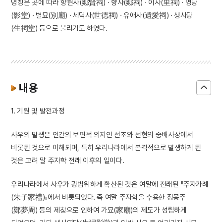
명칭은 곳에 따라 향현사(鄕賢祠) · 향사(鄕祠) · 이사(里祠) · 영당
(影堂) · 별묘(別廟) · 세덕사(世德祠) · 유애사(遺愛祠) · 생사당
(生祠堂) 등으로 불리기도 하였다.
내용
1. 기원 및 발전과정
사우의 발생은 인간의 보편적 의지인 선조와 선현의 숭배사상에서
비롯된 것으로 이해되며, 특히 우리나라에서 본격적으로 발생하게 된
것은 고려 말 주자학 전래 이후의 일이다.
우리나라에서 사우가 광범위하게 확산된 것은 여말에 전래된 『주자가례
(朱子家禮)』에서 비롯되었다. 즉 여말 주자학을 수용한 정몽주
(鄭夢周) 등의 제창으로 인하여 가묘(家廟)의 제도가 성립하게