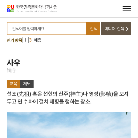
메뉴
본문
10
세조
바로가기
바로가기
1
금성대군
2
세월호 참사
검색
미디어 검색
검색어를 입력하세요
3
예종
인기 항목
4
응양군
5
규곤시의방
사우
6
기축옥사
7
김원봉
祠
宇
8
대진대학교
교육
제도
9
성종
선조(先祖) 혹은 선현의 신주(神主)나 영정(影幀)을 모셔
10
세조
두고 연 수차에 걸쳐 제향을 행하는 장소.
1
금성대군
2
세월호 참사
3
예종
4
응양군