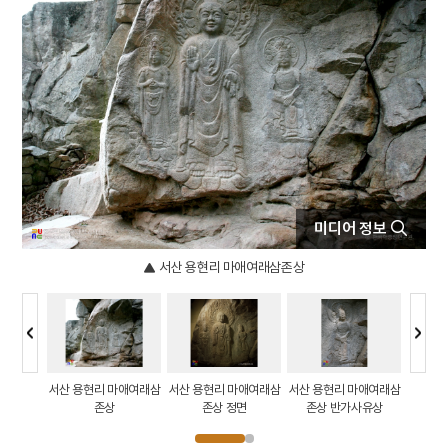
4
부마민주항쟁
5
여수·순천 10·19사건
6
화랑도
7
5·10 총선거
8
구황촬요
9
금성대군
10
낙랑공주
미디어 정보
서산 용현리 마애여래삼존상
마애여래삼
서산 용현리 마애여래삼
서산 용현리 마애여래삼
서산 용현리 마애여래삼
서산 용
측면
존상
존상 정면
존상 반가사유상