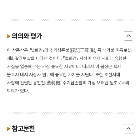
의의와 평가
이 삼존상은 『법화경』의 수기삼존불(授記三尊佛), 즉 석가불·미륵보살·
제화갈라보살을 나타낸 것이다. 『법화경』 사상이 백제 사회에 유행한
사실을 입증해 주는 가장 중요한 사료이다. 따라서 이 불상은 백제
불교사 내지 사상사 연구에 중요한 가치를 지닌다. 또한 조선시대
사찰에 건립된 응진전(應眞殿) 수기삼존불의 가장 오래된 원조로서의
의의가 있다.
참고문헌