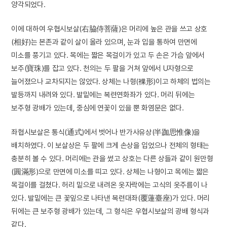
양각되었다.
이에 대하여 우협시보살(右脇侍菩薩)은 머리에 높은 관을 쓰고 상호
(相好)는 본존과 같이 살이 올라 있으며, 눈과 입을 통하여 만면에
미소를 풍기고 있다. 목에는 짧은 목걸이가 있고 두 손은 가슴 앞에서
보주(寶珠)를 잡고 있다. 천의는 두 팔을 거쳐 앞에서 U자형으로
늘어졌으나 교차되지는 않았다. 상체는 나형(裸形)이고 하체의 법의는
발등까지 내려와 있다. 발밑에는 복련연화좌가 있다. 머리 뒤에는
보주형 광배가 있는데, 중심에 연꽃이 있을 뿐 화염문은 없다.
좌협시보살은 통식(通式)에서 벗어나 반가사유상(半跏思惟像)을
배치하였다. 이 보살상은 두 팔에 크게 손상을 입었으나 전체의 형태는
충분히 볼 수 있다. 머리에는 관을 썼고 상호는 다른 상들과 같이 원만형
(圓滿形)으로 만면에 미소를 띠고 있다. 상체는 나형이고 목에는 짧은
목걸이를 걸쳤다. 허리 밑으로 내려온 옷자락에는 고식의 옷주름이 나
있다. 발밑에는 큰 꽃잎으로 나타낸 복련대좌(覆蓮臺座)가 있다. 머리
뒤에는 큰 보주형 광배가 있는데, 그 형식은 우협시보살의 광배 형식과
같다.