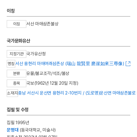
이칭
서산 마애삼존불상
이칭
국가문화유산
국가유산청
지정기관
서산 용현리 마애여래삼존상 (瑞山 龍賢里 磨崖如來三尊像)
명칭
유물/불교조각/석조/불상
분류
국보(1962년 12월 20일 지정)
종목
충남 서산시 운산면 용현리 2-10번지 / (도로명)운산면 마애삼존불로 6
소재지
집필 및 수정
집필 1995년
문명대
(동국대학교, 미술사)