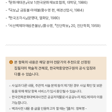
- 『문화재대관』국보 1(한국문화재보호협회, 대학당, 1986)
- 『국보』2 금동불·마애불(황수영 편, 예경산업사, 1984)
- 『한국조각사』(문명대, 열화당, 1980)
- 「서산백제마애삼존불상」(황수영, 『진단학보』 20, 진단학회, 1959)
본 항목의 내용은 해당 분야 전문가의 추천으로 선정된
집필자의 학술적 견해로, 한국학중앙연구원의 공식 입장과
다를 수 있습니다.
사실과 다른 내용, 주관적 서술 문제 등이 제기된 경우 사실 확인 및 보완
등을 위해 해당 항목 서비스가 임시 중단될 수 있습니다.
한국민족문화대백과사전은 공공저작물로서 공공누리 제도에 따라 이용
가능합니다.
백과사전 내용 중 글을 인용하고자 할 때는 '[출처 : 항목명 -