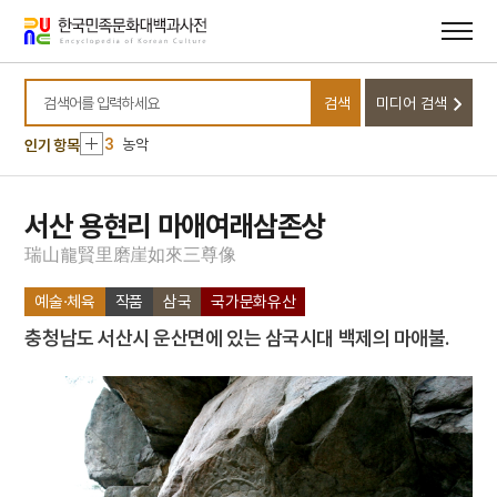
메뉴
본문
바로가기
바로가기
10
낙랑공주
1
민족주의
검색
미디어 검색
2
기축옥사
검색어를 입력하세요
3
농악
인기 항목
4
부마민주항쟁
5
여수·순천 10·19사건
서산 용현리 마애여래삼존상
6
화랑도
瑞
山
龍
賢
里
磨
崖
如
來
三
尊
像
7
5·10 총선거
예술·체육
작품
삼국
국가문화유산
8
구황촬요
충청남도 서산시 운산면에 있는 삼국시대 백제의 마애불.
9
금성대군
10
낙랑공주
1
민족주의
2
기축옥사
3
농악