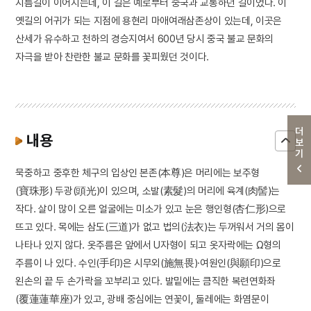
지름길이 이어지는데, 이 길은 예로부터 중국과 교통하던 길이었다. 이
옛길의 어귀가 되는 지점에 용현리 마애여래삼존상이 있는데, 이곳은
산세가 유수하고 천하의 경승지여서 600년 당시 중국 불교 문화의
자극을 받아 찬란한 불교 문화를 꽃피웠던 것이다.
더보기
내용
묵중하고 중후한 체구의 입상인 본존(本尊)은 머리에는 보주형
(寶珠形) 두광(頭光)이 있으며, 소발(素髮)의 머리에 육계(肉髻)는
작다. 살이 많이 오른 얼굴에는 미소가 있고 눈은 행인형(杏仁形)으로
뜨고 있다. 목에는 삼도(三道)가 없고 법의(法衣)는 두꺼워서 거의 몸이
나타나 있지 않다. 옷주름은 앞에서 U자형이 되고 옷자락에는 Ω형의
주름이 나 있다. 수인(手印)은 시무외(施無畏)·여원인(與願印)으로
왼손의 끝 두 손가락을 꼬부리고 있다. 발밑에는 큼직한 복련연화좌
(覆蓮蓮華座)가 있고, 광배 중심에는 연꽃이, 둘레에는 화염문이