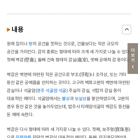
내용
원래 집이나
방
의 공간을 뜻하는 것으로, 건물보다는 작은 규모의
더보기
공간을 가리킨다. 감의 종류는 형태에 따라 크게 세 가지로 나눌 수 있다.
첫째 벽감(壁龕), 둘째 건축 형태의 감실(龕室), 셋째 공예적 감 등이다.
벽감은 벽면에 마련된 작은 공간으로 부조(浮彫)나 조각상, 또는 기타
등잔 같은 공예품을 안치하는 곳이다. 고구려 벽화고분의 벽면에 마련된
감실이나 석굴암(
경주 석굴암 석굴
) 주실의 감실, 석탑의 감실 등이
대표적인 예이다. 석굴암에서는
불상
과
보살상
을 봉안하였으며, 고분의
경우 등잔 같은 것을 놓아두었는데, 법주사 타래암석굴의 벽감도 등잔을
둔 예에 속한다.
벽감은 다시 형태에 따라 세 가지로 나눌 수 있다. 첫째, 보주형(寶珠形)
으로
무령왕릉
무덤의 벽감이 대표적인 예이다. 둘째, 무지개모양인데