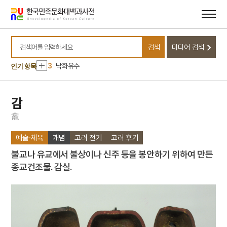
메뉴
본문
바로가기
바로가기
10
무명
1
금성대군
검색
미디어 검색
2
조총
검색어를 입력하세요
3
낙화유수
인기 항목
4
서울은로초등학교
5
세조
감
6
조바위
龕
7
진경산수화
예술·체육
개념
고려 전기
고려 후기
8
훈련도감
불교나 유교에서 불상이나 신주 등을 봉안하기 위하여 만든
9
데릴사위
종교건조물. 감실.
10
무명
1
금성대군
2
조총
3
낙화유수