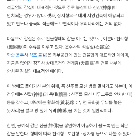
석굴암의 감실이 대표적인 것으로 주로 불상이나 신상(神像)이
안치되는 경우가 많다. 셋째, 상자형으로 대개 서양건축에 애용되고
있고 인도나 중국의 석굴에도 보편적이나 우리나라에는 거의 없다.
다음으로 감실은 주로 건물형태의 감을 이르는 것으로, 이른바 전각형
(殿閣形)이 주류를 이루고 있다. 운주사의 석감실(石龕室:
화순 운주사 석조 불감
)은 외부공간에 있는 건물형의 대표적인 예이며,
지금은 없어진 장곡사 상대웅전의 천개감(天蓋龕)은 건물 내부에
안치된 감실의 대표적인 예이다.
이 밖에도 돌아가신 분의 위패, 즉 신주를 모신 방을 말하기도 하는데, 이
경우에는 신탑(神榻)과 독대(櫝臺 : 신주를 모신 나무그릇을 안치한 대)
등을 갖추고, 바닥에는 황화석(黃花席：누런 국화꽃 무늬를 놓은
돗자리)을 깔고 방 앞에 유막(帷幕)을 치는 것이 일반적이다.
한편, 공예적 감은 신불(神佛)을 봉안하여 이동하기 쉽도록 만든 작은
감을 말한다. 형태에 따라 전각형 · 포탄형 · 상자형 등으로 나눌 수 있다.