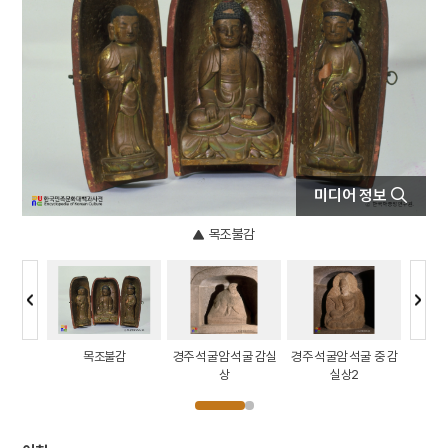
4
서울은로초등학교
5
세조
6
조바위
7
진경산수화
8
훈련도감
9
데릴사위
10
무명
미디어 정보
목조불감
토 등잔
목조불감
경주 석굴암 석굴 감실
경주 석굴암 석굴 중 감
화순 
상
실상2