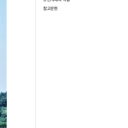
5
전재수
참고문헌
6
강산제
7
고부민란
8
고성 계승사 백악기 퇴적구조
9
대한민국
10
박상검