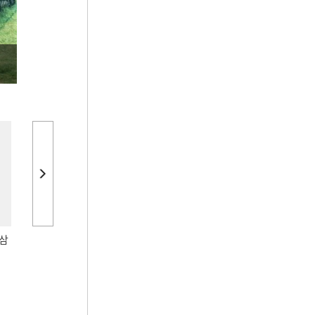
삼
합천 해인사 원당암 다
평창 월정사 팔각구층
양양 낙산사 
층석탑 및 석등
석탑
정측