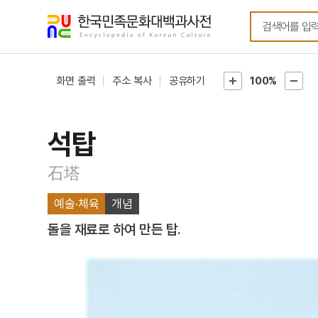
메뉴
본문
바로가기
바로가기
화면 출력
주소 복사
공유하기
100%
석탑
石塔
예술·체육
개념
돌을 재료로 하여 만든 탑.