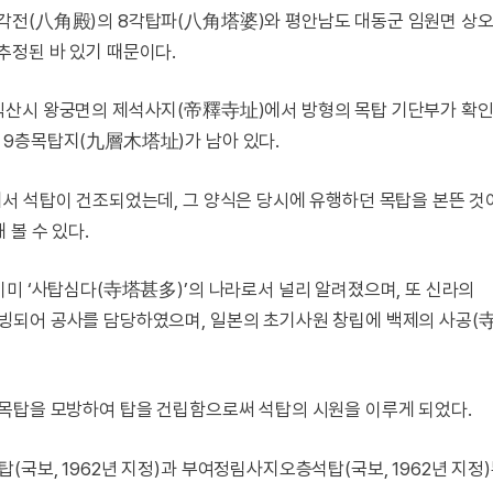
각전(八角殿)의 8각탑파(八角塔婆)와 평안남도 대동군 임원면 상
추정된 바 있기 때문이다.
익산시 왕궁면의 제석사지(帝釋寺址)에서 방형의 목탑 기단부가 확
 9층목탑지(九層木塔址)가 남아 있다.
서 석탑이 건조되었는데, 그 양식은 당시에 유행하던 목탑을 본뜬 것
 볼 수 있다.
이미 ‘사탑심다(寺塔甚多)’의 나라로서 널리 알려졌으며, 또 신라의
빙되어 공사를 담당하였으며, 일본의 초기사원 창립에 백제의 사공(
목탑을 모방하여 탑을 건립함으로써 석탑의 시원을 이루게 되었다.
국보, 1962년 지정)과 부여정림사지오층석탑(국보, 1962년 지정