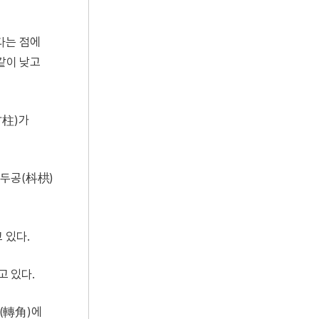
다는 점에
같이 낮고
方柱)가
 두공(枓栱)
 있다.
 있다.
각(轉角)에