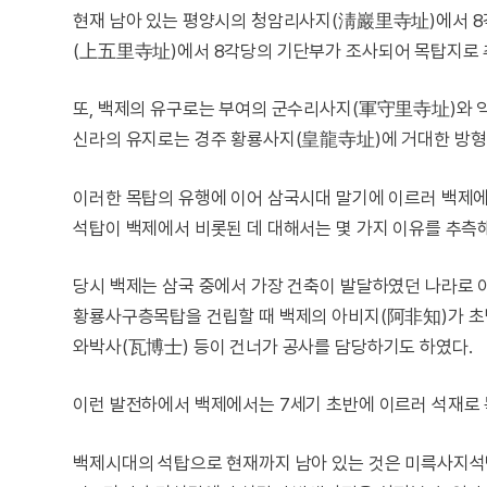
현재 남아 있는 평양시의 청암리사지(淸巖里寺址)에서 8
(上五里寺址)에서 8각당의 기단부가 조사되어 목탑지로 
또, 백제의 유구로는 부여의 군수리사지(軍守里寺址)와 
신라의 유지로는 경주 황룡사지(皇龍寺址)에 거대한 방형
이러한 목탑의 유행에 이어 삼국시대 말기에 이르러 백제에
석탑이 백제에서 비롯된 데 대해서는 몇 가지 이유를 추측해
당시 백제는 삼국 중에서 가장 건축이 발달하였던 나라로 
황룡사구층목탑을 건립할 때 백제의 아비지(阿非知)가 초
와박사(瓦博士) 등이 건너가 공사를 담당하기도 하였다.
이런 발전하에서 백제에서는 7세기 초반에 이르러 석재로 
백제시대의 석탑으로 현재까지 남아 있는 것은 미륵사지석탑(