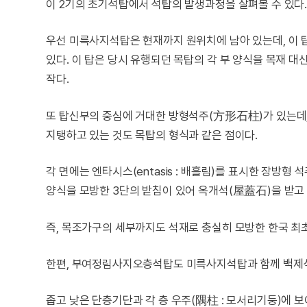
이 2기의 초기석탑에서 석탑의 발생과정을 살펴볼 수 있다
우선 미륵사지석탑은 현재까지 원위치에 남아 있는데, 이 
있다. 이 탑은 당시 유행되던 목탑의 각 부 양식을 목재 
작다.
또 탑신부의 중심에 거대한 방형석주(方形石柱)가 있는데,
지탱하고 있는 것도 목탑의 형식과 같은 점이다.
각 면에는 엔타시스(entasis : 배흘림)를 표시한 장방형
양식을 모방한 3단의 받침이 있어 옥개석(屋蓋石)을 받고 
즉, 목조가구의 세부까지도 석재로 충실히 모방한 한국 최
한편, 부여정림사지오층석탑도 미륵사지석탑과 함께 백제석
좁고 낮은 단층기단과 각 층 우주(隅柱 : 모서리기둥)에 보