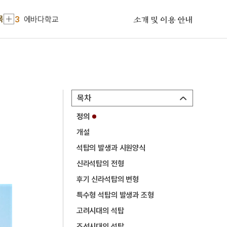
2
단추
3
에바다학교
목
소개 및 이용 안내
4
이민환
5
전재수
6
강산제
7
고부민란
목차
8
고성 계승사 백악기 퇴적구조
정의
9
대한민국
개설
10
박상검
석탑의 발생과 시원양식
1
금성대군
신라석탑의 전형
2
단추
후기 신라석탑의 변형
특수형 석탑의 발생과 조형
3
에바다학교
고려시대의 석탑
4
이민환
조선시대의 석탑