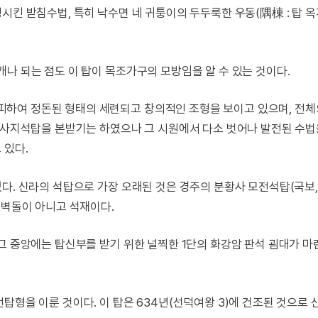
시킨 받침수법, 특히 낙수면 네 귀퉁이의 두두룩한 우동(隅棟 : 탑 
나 되는 점도 이 탑이 목조가구의 모방임을 알 수 있는 것이다.
하여 정돈된 형태의 세련되고 창의적인 조형을 보이고 있으며, 전체
미륵사지석탑을 본받기는 하였으나 그 시원에서 다소 벗어나 발전된 수
 있다.
다. 신라의 석탑으로 가장 오래된 것은 경주의 분황사 모전석탑(국보, 
 벽돌이 아니고 석재이다.
그 중앙에는 탑신부를 받기 위한 널찍한 1단의 화강암 판석 굄대가 
탑형을 이룬 것이다. 이 탑은 634년(선덕여왕 3)에 건조된 것으로