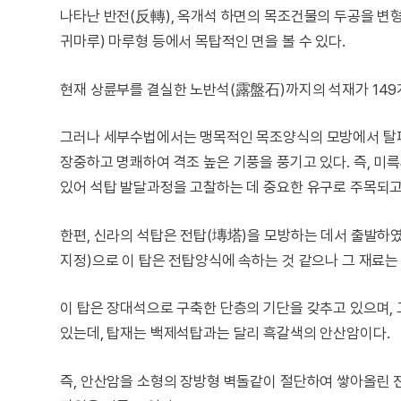
나타난 반전(反轉), 옥개석 하면의 목조건물의 두공을 변형
귀마루) 마루형 등에서 목탑적인 면을 볼 수 있다.
현재 상륜부를 결실한 노반석(露盤石)까지의 석재가 149개
그러나 세부수법에서는 맹목적인 목조양식의 모방에서 탈피
장중하고 명쾌하여 격조 높은 기풍을 풍기고 있다. 즉, 
있어 석탑 발달과정을 고찰하는 데 중요한 유구로 주목되고
한편, 신라의 석탑은 전탑(塼塔)을 모방하는 데서 출발하였
지정)으로 이 탑은 전탑양식에 속하는 것 같으나 그 재료는
이 탑은 장대석으로 구축한 단층의 기단을 갖추고 있으며, 
있는데, 탑재는 백제석탑과는 달리 흑갈색의 안산암이다.
즉, 안산암을 소형의 장방형 벽돌같이 절단하여 쌓아올린 전