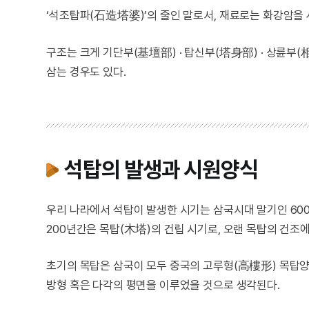
‘석조탑파(石造塔婆)’의 줄인 말로서, 재료로는 화강암을
구조는 크게 기단부(基壇部) · 탑신부(塔身部) · 상륜부
삼는 경우도 있다.
석탑의 발생과 시원양식
우리 나라에서 석탑이 발생한 시기는 삼국시대 말기인 60
200년간은 목탑(木塔)의 건립 시기로, 오랜 목탑의 건조
초기의 목탑은 삼국이 모두 중국의 고루형(高樓形) 목탑
방형 혹은 다각의 평면을 이루었을 것으로 생각된다.