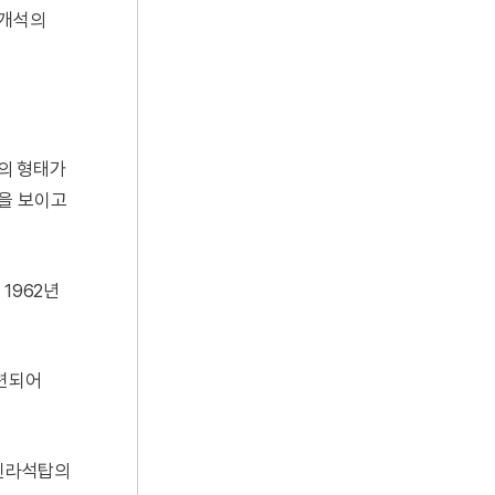
옥개석의
의 형태가
법을 보이고
1962년
마련되어
 신라석탑의