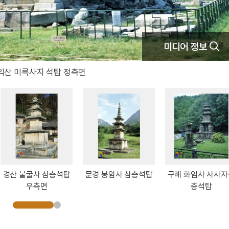
미디어 정보
익산 미륵사지 석탑 정측면
경산 불굴사 삼층석탑
문경 봉암사 삼층석탑
구례 화엄사 사사자
우측면
층석탑