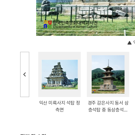
 석굴암 삼층석탑
익산 미륵사지 석탑 정
경주 감은사지 동서 삼
서북면
측면
층석탑 중 동삼층석탑
정측면