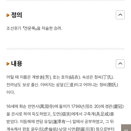
정의
조선후기 『견문록』을 저술한 승려.
내용
어릴 때 이름은 계방(桂芳), 호는 호의(縞衣). 속성은 정씨(丁氏).
전라남도 보성 출신. 아버지는 삼달(三達)이고 어머니는 정씨(鄭氏)
이다.
16세에 화순 만연사(萬淵寺)에 들어가 1796년(정조 20)에 경관(慶冠)
을 은사로 하여 득도하였고, 도연(禱演)에게서 구족계(具足戒)를
받았다. 이듬해에 연담 유일(蓮潭有一) 밑에서 공부하였고, 그 뒤
계속해서 완호 윤우(玩虎倫佑)·낭암 시연(朗巖示演) 등으로부터