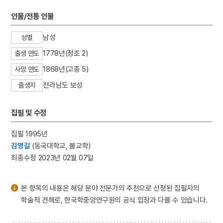
3
판소리
인물/전통 인물
4
25의용단
5
격음
남성
성별
6
단종실록
1778년(정조 2)
출생 연도
7
여수·순천 10·19사건
1868년(고종 5)
사망 연도
8
가갸날
전라남도 보성
출생지
9
균전론
10
마령
집필 및 수정
집필 1995년
김영길
(동국대학교, 불교학)
최종수정 2023년 02월 07일
본 항목의 내용은 해당 분야 전문가의 추천으로 선정된 집필자의
학술적 견해로, 한국학중앙연구원의 공식 입장과 다를 수 있습니다.