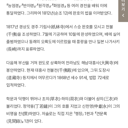
더보기
『능엄경』·『반야경』·『원각경』·『화엄경』 등 여러 경전을 배워 이에
통달하였다. 그리하여 1812년(순조 12)에 완호의 법을 이어받았다.
1817년 경상도 경주 기림사(祇林寺)에서 스승 완호를 모시고 천불
(千佛)을 조성하였다. 7월에 기공하여 10월에 완성하였으며, 배에 실어
출범하였으나 동래의 오륙도에 이르렀을 때 풍랑을 만나 일본 나가사키
(長崎)까지 표류하였다.
다음해 부산을 거쳐 완도로 상륙하여 전라남도 해남대흥사(大興寺)에
봉안하였다. 현재 대흥사 천불전(千佛殿)에 있으며, 그뒤 도장사
(道藏寺) 등지에서 머무르다가 1868년 세수 91세, 법랍 72세로
입적하였다.
학문과 덕행이 뛰어나 초의(草衣)·하의(荷衣)와 더불어 삼의(三衣)라
불리었다. 정약용(丁若鏞)이 그의 호를 지었고 신헌영(申獻永)이 그의
비명을 찬(撰)하였다. 저술로는 직접 지은 「행장」 1편과 『견문록
(見聞錄)』 1권이 있다.