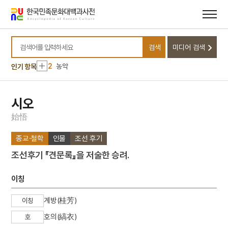
메뉴
본문
바로가기
바로가기
10
마령
검색
미디어 검색
1
금성대군
검색어를 입력하세요
2
농악
인기 항목
3
판소리
4
25의용단
시오
5
격음
始
悟
6
단종실록
종교·철학
인물
조선 후기
7
여수·순천 10·19사건
조선후기 『견문록』을 저술한 승려.
8
가갸날
9
균전론
이칭
10
마령
계방(桂芳)
이칭
1
금성대군
호의(縞衣)
호
2
농악