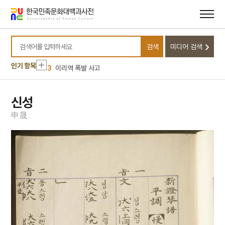
메뉴
본문
바로가기
바로가기
10
달서구
1
금성대군
검색
미디어 검색
2
신위
검색어를 입력하세요
3
이리역 폭발 사고
인기 항목
4
북조선임시인민위원회
5
반야심경
신성
6
개성 경천사지 십층석탑
申
晟
7
경북대학교 상주캠퍼스
8
국방비
9
님의 침묵
10
달서구
1
금성대군
2
신위
3
이리역 폭발 사고