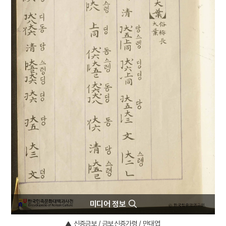
4
북조선임시인민위원회
5
반야심경
6
개성 경천사지 십층석탑
7
경북대학교 상주캠퍼스
8
국방비
9
님의 침묵
10
달서구
미디어 정보
신증금보 / 금보신증가령 / 만대엽