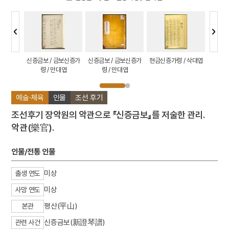
/ 삭대엽
신증금보 / 금보신증가
신증금보 / 금보신증가
현금신증가령 / 삭대엽
현금신증
령 / 만대엽
령 / 만대엽
예술·체육
인물
조선 후기
조선후기 장악원의 악관으로 『신증금보』를 저술한 관리.
악관(樂官).
인물/전통 인물
미상
출생 연도
미상
사망 연도
평산(平山)
본관
신증금보(新證琴譜)
관련 사건