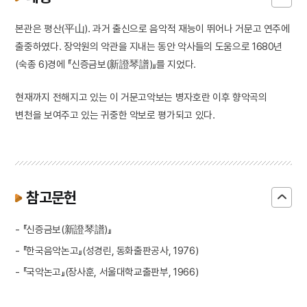
본관은 평산(平山). 과거 출신으로 음악적 재능이 뛰어나 거문고 연주에
출중하였다. 장악원의 악관을 지내는 동안 악사들의 도움으로 1680년
(숙종 6)경에 『신증금보(新證琴譜)』를 지었다.
현재까지 전해지고 있는 이 거문고악보는 병자호란 이후 향악곡의
변천을 보여주고 있는 귀중한 악보로 평가되고 있다.
참고문헌
- 『신증금보(新證琴譜)』
- 『한국음악논고』(성경린, 동화출판공사, 1976)
- 『국악논고』(장사훈, 서울대학교출판부, 1966)