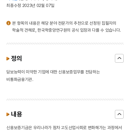
3
금강산
최종수정 2023년 02월 07일
4
북조선임시인민위원회
5
외삼촌
본 항목의 내용은 해당 분야 전문가의 추천으로 선정된 집필자의
6
동학운동
학술적 견해로, 한국학중앙연구원의 공식 입장과 다를 수 있습니다.
7
세조
8
송하인물도
9
안상
정의
10
일제강점기
담보능력이 미약한 기업에 대한 신용보증업무를 전담하는
비통화금융기관.
내용
신용보증기금은 우리나라가 점차 고도산업사회로 변화해가는 과정에서