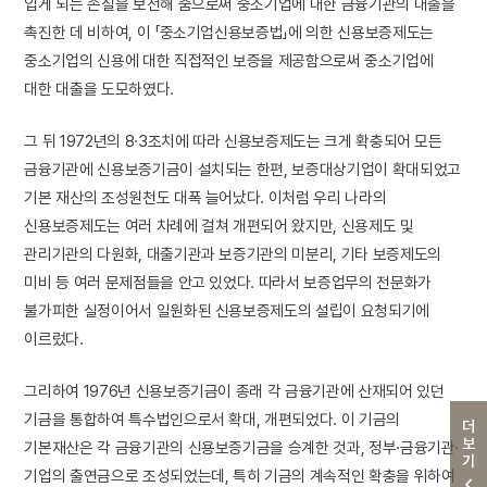
입게 되는 손실을 보전해 줌으로써 중소기업에 대한 금융기관의 대출을
촉진한 데 비하여, 이 「중소기업신용보증법」에 의한 신용보증제도는
중소기업의 신용에 대한 직접적인 보증을 제공함으로써 중소기업에
대한 대출을 도모하였다.
그 뒤 1972년의 8·3조치에 따라 신용보증제도는 크게 확충되어 모든
금융기관에 신용보증기금이 설치되는 한편, 보증대상기업이 확대되었고
기본 재산의 조성원천도 대폭 늘어났다. 이처럼 우리 나라의
신용보증제도는 여러 차례에 걸쳐 개편되어 왔지만, 신용제도 및
관리기관의 다원화, 대출기관과 보증기관의 미분리, 기타 보증제도의
미비 등 여러 문제점들을 안고 있었다. 따라서 보증업무의 전문화가
불가피한 실정이어서 일원화된 신용보증제도의 설립이 요청되기에
이르렀다.
그리하여 1976년 신용보증기금이 종래 각 금융기관에 산재되어 있던
기금을 통합하여 특수법인으로서 확대, 개편되었다. 이 기금의
더보기
기본재산은 각 금융기관의 신용보증기금을 승계한 것과, 정부·금융기관·
기업의 출연금으로 조성되었는데, 특히 기금의 계속적인 확충을 위하여