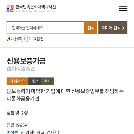
메뉴
본문
바로가기
바로가기
10
일제강점기
검색
미디어 검색
1
금성대군
검색어를 입력하세요
2
효감천
인기 항목
3
금강산
4
북조선임시인민위원회
신용보증기금
5
외삼촌
信
用
保
證
基
金
6
동학운동
경제·산업
개념
현대
7
세조
담보능력이 미약한 기업에 대한 신용보증업무를 전담하는
8
송하인물도
비통화금융기관.
9
안상
10
일제강점기
집필 및 수정
1
금성대군
집필 1995년
2
효감천
이석륜
(전 경희대학교, 경제학)