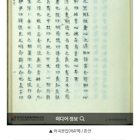
4
박훈
5
석왕사 호지문
6
신위
7
완당전집
8
주석
9
경주 첨성대
10
고산서원
미디어 정보
하곡문집(제4책) / 존언