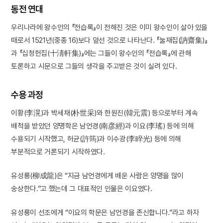
동전 연대
우리나라에 왕수인의 『전습록』이 전해진 것은 이미 왕수인이 살아 있을
때로서 1521년(중종 16)보다 앞선 것으로 나타난다. 『눌재집(訥齋集)』
과 『십청헌집(十淸軒集)』에는 그들이 왕수인의 『전습록』에 관해
토론하고 시문으로 그들의 생각을 주고받은 것이 실려 있다.
수용 과정
이황(李滉)과 박세채(朴世采)와 한원진(韓元震) 등으로부터 계속
배척을 받았던 양명학은 남언경(南彦經)과 이요(李瑤) 등에 의해
수용되기 시작했고, 허균(許筠)과 이수광(李睟光) 등에 의해
부분적으로 거론되기 시작하였다.
유성룡(柳成龍)은 “지금 남언경에게 배운 사람은 양명을 많이
숭상한다.”고 했는데 그 대표적인 인물은 이요였다.
유성룡이 선조에게 “이요의 학문은 남언경을 존신합니다.”라고 하자