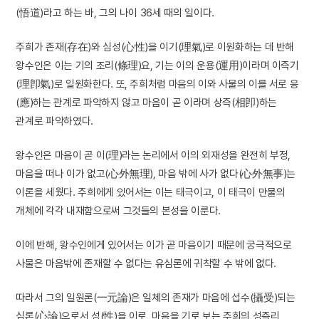
(悟道)라고 하는 바, 그의 나이 36세 때의 일이다.
주희가 존재(存在)와 심성(心性)을 이기(理氣)로 이원화하는 데 반해
왕수인은 이는 기의 조리(條理)요, 기는 이의 운용(運用)이라며 이즉기
(理卽氣)로 일원화한다. 또, 주희처럼 마음의 이와 사물의 이를 서로 응
(應)하는 관계로 파악하지 않고 마음이 곧 이라며 상즉(相卽)하는
관계로 파악하였다.
왕수인은 마음이 곧 이(理)라는 논리에서 이의 외재성을 완전히 부정,
마음을 떠나 이가 없고(心外無理), 마음 밖에 사가 없다(心外無事)는
이론을 세웠다. 주희에게 있어서는 이는 태극이고, 이 태극이 만물의
개체에 각각 내재함으로써 그것들의 본성을 이룬다.
이에 반해, 왕수인에게 있어서는 이가 곧 마음이기 때문에 궁극적으로
사물은 마음밖에 존재할 수 없다는 유심론에 귀착할 수 밖에 없다.
따라서 그의 일원론(一元論)은 일체의 존재가 마음에 섭수(攝受)되는
심론(心論)으로서 성(性)을 이로, 마음을 기로 보는 주희의 성즉리