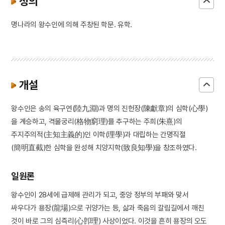
정의
명나라의 왕수인에 의해 주창된 학문. 유학.
개설
왕수인은 송의 육구연(陸九淵)과 명의 진헌장(陳獻章)의 심학(心學)
을 계승하고, 격물궁리(格物窮理)를 추구하는 주희(朱熹)의
주지주의적(主知主義的)인 이학(理學)과 대립하는 간명직절
(簡明直截)한 심학을 완성해 치양지학(致良知學)을 창조하였다.
일원론
왕수인이 28세에 급제해 관리가 되고, 중앙 정부의 부패와 맞서
싸우다가 용장(龍場)으로 귀양가는 등, 삶과 죽음의 갈림길에서 깨친
것이 바로 그의 심즉리(心卽理) 사상이었다. 이것을 흔히 용장의 오도