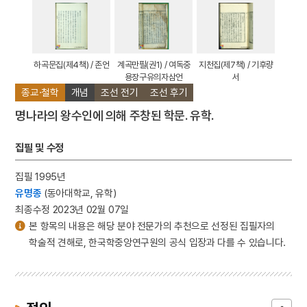
하곡문집(제4책) / 존언
계곡만필(권1) / 여독중
지천집(제7책) / 기후량
용장구유의자삼언
서
종교·철학
개념
조선 전기
조선 후기
명나라의 왕수인에 의해 주창된 학문. 유학.
집필 및 수정
집필 1995년
유명종
(동아대학교, 유학)
최종수정 2023년 02월 07일
본 항목의 내용은 해당 분야 전문가의 추천으로 선정된 집필자의
학술적 견해로, 한국학중앙연구원의 공식 입장과 다를 수 있습니다.