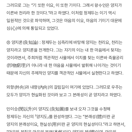
그러므로 그는 “기 또한 이요, 이 또한 기이다. 그래서 왕수인은 양지가
이른바 천리라 한 것이다.”라고 하였다. 이처럼 정제두는 이기 역시
일원적인 것으로 파악하며, 그것은 마음의 이요, 마음의 기이기 대문에
심(心)에 의해 통일되고 있었다.
② 양지론(良知論) : 정제두는 심즉리에 바탕해 양지는 천리요, 천리는
양지라고 양지론을 전개한다. 그는 자기의 이는 내 한 마음에서 찾자는
것이라면서, 주희처럼 객관적인 사물에서 이치를 찾는 이른바 즉물궁리
(卽物窮理)가 아니라 내 한 마음을 사물에서 발휘해 나아가는 것이기
때문에 자신의 주체적인 양지를 객관적인 사물에서 실현한다고 하였다.
외향(外向)과 내향(內向)의 갈림길이 여기에 있었다. 그러므로 우주는
모두가 양지가 현실화된 것이라 보고 그 본래성이 곧 양지라고 하였다.
민이승(閔以升)이 양지도(良知圖)를 보내 오자 그것을 수정해
정제두는 자신의 「양지도」를 완성하였다. 그는 “본래성(體)이란 곧
양지의 본래성이요, 현실성(用)이란 곧 양지의 현실성이다.”라고 하면서,
“마음의 본질은 마음의 본연(本然)이요 양지의 체(體)이며, 마음의