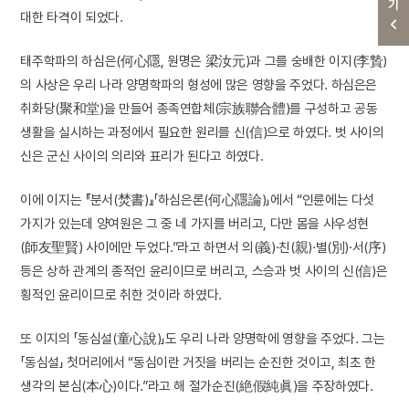
대한 타격이 되었다.
태주학파의 하심은(何心隱, 원명은 梁汝元)과 그를 숭배한 이지(李贄)
의 사상은 우리 나라 양명학파의 형성에 많은 영향을 주었다. 하심은은
취화당(聚和堂)을 만들어 종족연합체(宗族聯合體)를 구성하고 공동
생활을 실시하는 과정에서 필요한 원리를 신(信)으로 하였다. 벗 사이의
신은 군신 사이의 의리와 표리가 된다고 하였다.
이에 이지는 『분서(焚書)』「하심은론(何心隱論)」에서 “인륜에는 다섯
가지가 있는데 양여원은 그 중 네 가지를 버리고, 다만 몸을 사우성현
(師友聖賢) 사이에만 두었다.”라고 하면서 의(義)·친(親)·별(別)·서(序)
등은 상하 관계의 종적인 윤리이므로 버리고, 스승과 벗 사이의 신(信)은
횡적인 윤리이므로 취한 것이라 하였다.
또 이지의 「동심설(童心說)」도 우리 나라 양명학에 영향을 주었다. 그는
「동심설」 첫머리에서 “동심이란 거짓을 버리는 순진한 것이고, 최초 한
생각의 본심(本心)이다.”라고 해 절가순진(絶假純眞)을 주장하였다.