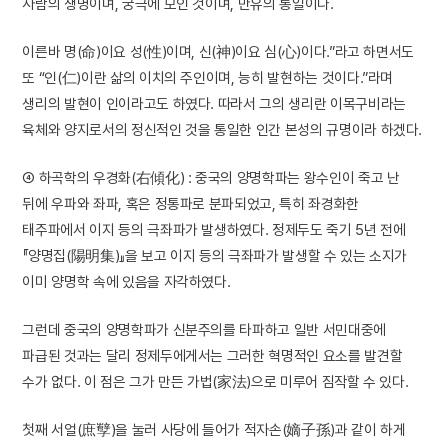
사람의 생명이며, 궁극에 모인 것이며, 만유의 통일이다.
이른바 명(命)이요 성(性)이며, 신(神)이요 심(心)이다.”라고 하면서도
또 “인(仁)이란 삶의 이치의 주인이며, 능히 발현하는 것이다.”라며
생리의 발현이 인이라고도 하였다. 따라서 그의 생리란 이목구비라는
육체와 양지로서의 정신적인 것을 통일한 인간 본성의 규명이라 하겠다.
④ 하곡학의 우경화(右傾化) : 중국의 양명학파는 왕수인이 죽고 난
뒤에 우파와 좌파, 혹은 정통파로 분파되었고, 특히 좌경화한
태주파에서 이지 등의 극좌파가 발생하였다. 정제두도 죽기 5년 전에
『양명집(陽明集)』을 보고 이지 등의 극좌파가 발생할 수 있는 소지가
이미 양명학 속에 있음을 자각하였다.
그런데 중국의 양명학파가 신분주의를 타파하고 일반 서민대중에
파급된 것과는 달리 정제두에게서는 그러한 혁명적인 요소를 발견할
수가 없다. 이 점은 그가 만든 가법(家法)으로 미루어 짐작할 수 있다.
첫째 서얼(庶孼)을 눌러 사당에 들어가 적자손(嫡子孫)과 같이 하게