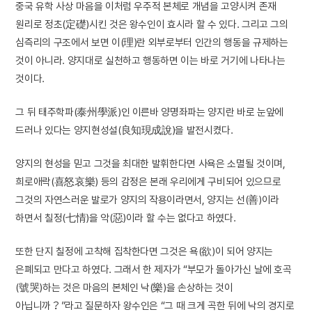
중국 유학 사상 마음을 이처럼 우주적 본체로 개념을 고양시켜 존재
원리로 정초(定礎)시킨 것은 왕수인이 효시라 할 수 있다. 그리고 그의
심즉리의 구조에서 보면 이(理)란 외부로부터 인간의 행동을 규제하는
것이 아니라. 양지대로 실천하고 행동하면 이는 바로 거기에 나타나는
것이다.
그 뒤 태주학파(泰州學派)인 이른바 양명좌파는 양지란 바로 눈앞에
드러나 있다는 양지현성설(良知現成說)을 발전시켰다.
양지의 현성을 믿고 그것을 최대한 발휘한다면 사욕은 소멸될 것이며,
희로애락(喜怒哀樂) 등의 감정은 본래 우리에게 구비되어 있으므로
그것의 자연스러운 발로가 양지의 작용이라면서, 양지는 선(善)이라
하면서 칠정(七情)을 악(惡)이라 할 수는 없다고 하였다.
또한 단지 칠정에 고착해 집착한다면 그것은 욕(欲)이 되어 양지는
은폐되고 만다고 하였다. 그래서 한 제자가 “부모가 돌아가신 날에 호곡
(號哭)하는 것은 마음의 본체인 낙(樂)을 손상하는 것이
아닙니까？”라고 질문하자 왕수인은 “그 때 크게 곡한 뒤에 낙의 경지로