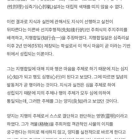
(性卽理)·심즉기(心卽氣)설과는 대립적 색채를 띠지 않을 수 없다.
이런 결과로 지식과 실천에 관해서도 지식이 선행하고 실천이
뒤따른다는 이른바 선지후행적(先知後行的)인 주희식의 주지주의를
배격하고, 지행합일(知行合一)을 주장하였다. 지행합일설은 심즉리설
이후 2년 만에(1510) 제창되는 학설로서 이 역시 마음이 곧 이라는 기반
위에서 성립되는 이론이다.
그는 지행합일에 대해 지와 행은 마음을 주체로 하기 때문에 지는 심지
(心知)가 되고 행도 심행(心行)이 된다고 보았다. 그에 따르면 일념의
발동처가 곧 행이라는 것이다. 지식과 실천은 심을 주체로 하여
성립되기 때문에 지의 주체나 행의 주체가 모두 심에 의하여
통일되는데, 그러한 주체를 그는 양지(良知)라고 보았던 것이다.
양지는 지행의 주체로서 스스로 결단하고 판단하는 영명(靈明)이라고
하였다. 그가 격물(格物)을 주희처럼 객관적인 사물의 이치를
궁구한다는 의미로 해석하지 않고, 양지를 실천적으로 바르게 한다고