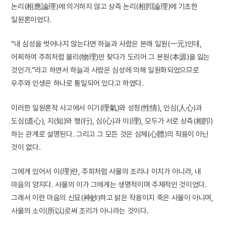
논리(相應論理)에 의거하지 않고 상즉 논리(相卽論理)에 기초한
일원론이었다.
“내 심성을 벗어나지 않는다면 하늘과 사람은 본래 일원(一元)인데,
어찌하여 주희처럼 물리(物理)만 찾다가 도리어 그 본원(本源)을 잃는
것인가.”라고 하면서 하늘과 사람은 심성에 의해 일원화되었으므로
우주와 인생은 하나로 통일되어 있다고 하였다.
이러한 일원론적 사고에서 이기(理氣)와 성정(性情), 인심(人心)과
도심(道心), 지(知)와 행(行), 심(心)과 이(理), 모두가 서로 상즉(相卽)
하는 관계로 설명된다. 그리고 그 모든 것은 심체(心體)의 작용이 아닌
것이 없다.
그에게 있어서 이(理)란, 주희처럼 사물의 조리나 이치가 아니라, 내
마음의 양지다. 사물의 이가 그에게는 생명적이며 주체적인 것이었다.
그래서 이란 마음의 신묘(神妙)하고 밝은 작용이지 죽은 사물이 아니며,
사물의 소이(所以)로써 조리가 아니라는 것이다.