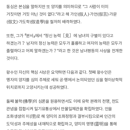
동심은 본심을 말하지만 또 양지를 의미하므로 “그 사람이 이미
거짓이면 거짓 아닌 것이 없다.”라고 해 가인(假人)·가언(假言)·가문
(假文)·가도학(假道學)을 철저히 배격하였다.
또한, 그가 『분서』에서 “정신 능력［見］에 남녀의 구별이 있다고
하겠는가？ 남자의 정신 능력은 모두가 훌륭하고 여자의 능력은 모두가
졸렬하다고 어찌 말하겠는가？”라고 한 것은 남녀평등의 사상을 전개한
것이다.
왕수인 자신의 핵심 사상은 요약하면 다음과 같다. 첫째 왕수인은
맹자의 양지를 심의 주체로 세워 공·맹에서 논의되었던 심을 형이상학적
위치로까지 고양시키는데 성공하였다.
둘째 불학(佛學)의 심론을 원용하면서도 이에 유학 본래의 천명, 천도
관념을 접합시켜 일기유통상에서 만물일체관을 확립하였다. 인을
조화생생의 이(理)로 해 양지의 조화정령과 결부시킴으로써 인간의
도덕성과 주체성을 내재적으로 확립하고, 양지의 영명(靈明)을 통해