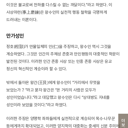
이것은 불교로써 천하를 다스릴 수 없는 까닭이다.”라고 하였다. 이
사상마련(事上磨鍊)은 왕수인의 실천적 행동 철학을 극명하게
드러내는 이론이다.
만가성인
정호(程顥)가 만물일체의 인(仁)을 주장하고, 왕수인 역시 그것을
계승하였다. 그것은 인간의 주체성 존중과 만민평등의 대중적인 학문이
발전된 것이다. 이러한 인간 존중 사상 또는 민중 존중 사상은 유교
정신의 혁신적인 계승이라 할 수 있다.
밖에서 돌아온 왕간(王艮)에게 왕수인이 “거리에서 무엇을
보았는가？”라고 묻자 왕간은 “온 거리의 사람은 모두가
성인이었습니다.”라고 대답했고 왕수인은 다시 “상대방도 자네를
성인이라 보았을 것이다.”라고 하였다.
이러한 주장은 양명학 좌파들에게 실천적으로 계승되어 목수·나무꾼
더보기
등에게까지 확대되었고, 이러한 양지학의 대중화는 중세의 신분 주의에