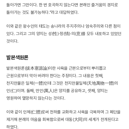
돌아가면 그만이다. 한 번 호곡하지 않는다면 본래인 즐거움의 경지로
돌아가는 것도 불가능하다.”라고 대답하였다.
이와 같은 왕수인의 태도는 송나라의 주지주의나 엄숙주의와 다른 점이
있다. 그리고 그의 양지는 성(性)·정(情)·의(意)를 모두 내포하고 있었던
것이다.
발본색원론
발본색원론(拔本塞源論)이란 사욕을 근본으로부터 뿌리뽑고
근원으로부터 막아 버려야 한다는 주장이다. 그 내용은 첫째,
천지만물은 일체(一體)인데 그것은 천지만물일체(天地萬物一體)의
인(仁)이며. 둘째, 만인(萬人)은 양지를 공유하고, 셋째, 양지는
영원하여 멸망하지 않는다는 것이다.
이와 같이 인체(仁體)로써 천하를 교화하고 사욕을 극복하며 그 폐단을
제거해 본래의 마음을 회복함으로써 대동(大同)의 세계가 전개된다고
하였다.