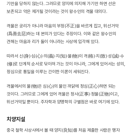
기만을 당하지 않는다. 그러므로 양지에 의지해 가기만 하면 선은
보존되고 악은 제거될 것이라는 것이 왕수인의 격물 대의다.
격물은 궁리가 아니라 마음의 부정(不正)을 바르게 잡고, 위선거악
(爲善去惡)하는 데 본의가 있다는 주장이다. 이와 같은 왕수인의
견해는 마음과 리가 둘이 아니라는 사상에 입각해 있다.
따라서 신(身)·심(心)·의(義)·지(知)·물(物)이 격(格)·치(致)·성(誠)·수
(修)로 단계적 순서로 닦아져 가는 것이 아니라, 그에게 있어서는 성의,
정심으로 통일을 이루는 간이한 이론이 세워진다.
격물에서의 물(物)은 심(心)의 물인 까닭에 정심(正心)하면 되는
것이다. 그러므로 그에게 있어 격물은 정사(正事)·정물(正物)이고,
위선거악일 뿐이다. 주자학과 양명학의 구별점은 바로 여기에 있다.
치양지설
중국 철학 사상사에서 볼 때 양지(良知)를 처음 제출한 사람은 맹자