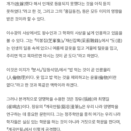
개가(改嫁)했다 해서 인재로 등용되지 못했다는 것을 아직 듣지
못하였다.”라고 한 것, 그리고 그의 「홍길동전」 등은 모두 이지의 영향을
받은 것이라 할 수 있다.
이수광의 사상에서도 왕수인과 그 학파의 사상을 넓게 인용하고 있음을
볼 수 있다. 그는 『지봉집(芝峯集)』「채신잡록(采薪雜錄)」에서 “도(道)
는 민생의 일용 속에 있으니 여름에 갈옷을 입고 겨울에 털옷을 입고,
주리면 먹고 목마르면 마시는 것이 곧 도다.”라고 하였다.
이것은 이지가 『분서』「답등석양」에서 “밥 먹는 것이 곧 인륜물리
(人倫物理)이다. 옷 입고 밥 먹는 것을 제외하고는 윤물(倫物)이란
없다.”라고 한 것과 똑같은 맥락이라 하겠다.
그러나 본격적으로 양명학을 수용한 것은 장유(張維)와 최명길
(崔鳴吉)이다. 장유의 『계곡만필(谿谷漫筆)』은 우리 나라 양명학을
연구하는 데 중요한 문헌이다. 그는 정주학만을 중히 여기는 우리 나라
학자들은 실심 있는 학문을 하는 것이 아니라 거짓으로 학문을 한다며,
『계곡만필』에서 이렇게 공격했다.