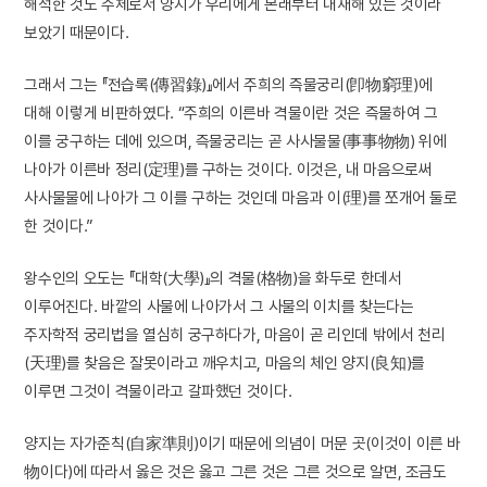
해석한 것도 주체로서 양지가 우리에게 본래부터 내재해 있는 것이라
보았기 때문이다.
그래서 그는 『전습록(傳習錄)』에서 주희의 즉물궁리(卽物窮理)에
대해 이렇게 비판하였다. “주희의 이른바 격물이란 것은 즉물하여 그
이를 궁구하는 데에 있으며, 즉물궁리는 곧 사사물물(事事物物) 위에
나아가 이른바 정리(定理)를 구하는 것이다. 이것은, 내 마음으로써
사사물물에 나아가 그 이를 구하는 것인데 마음과 이(理)를 쪼개어 둘로
한 것이다.”
왕수인의 오도는 『대학(大學)』의 격물(格物)을 화두로 한데서
이루어진다. 바깥의 사물에 나아가서 그 사물의 이치를 찾는다는
주자학적 궁리법을 열심히 궁구하다가, 마음이 곧 리인데 밖에서 천리
(天理)를 찾음은 잘못이라고 깨우치고, 마음의 체인 양지(良知)를
이루면 그것이 격물이라고 갈파했던 것이다.
양지는 자가준칙(自家準則)이기 때문에 의념이 머문 곳(이것이 이른 바
物이다)에 따라서 옳은 것은 옳고 그른 것은 그른 것으로 알면, 조금도