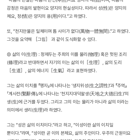
감정은 마음의 발현이요 양지의 현실성이다. 따라서 성(性)은 양지의
체요, 정(情)은 양지의 용(用)이다.”고 하였다.
또, “천지만물은 일체이며 틈 사이가 없다(萬物一體無間).”고 하였다.
그것을 요약해 ［그림］ 과 같이 도식화할 수 있다.
③ 삶의 이(生理) : 정제두는 주희의 이를 물리(物理) 혹은 헛된 조리
(條理)라고 반대하면서 자기의 이는 삶의 이［生理］, 삶의 도리
［生道］, 삶의 에너지［生氣］라고 표현하였다.
그는 삶의 이치를 『맹자』에 나타나는 ‘생지위성(生之謂性)’과 『주역』
「계사전(繫辭傳)」에 나타나는 ‘천지지대덕왈생(天地之大德曰生)’의
생(生)에 근거를 두었다. 그리고 그의 이는 물리가 아니라 삶의 이라는
의미에서 생리(生理)라 하였다.
그는 “성은 삶의 이치이다.”라고 하고, “이성이란 삶의 이치일
뿐이다.”라며, “성이란 곧 이의 본체요, 삶의 주인이다. 우주의 근원이요