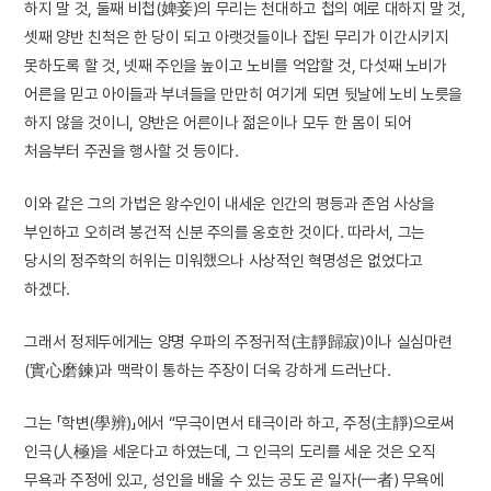
하지 말 것, 둘째 비첩(婢妾)의 무리는 천대하고 첩의 예로 대하지 말 것,
셋째 양반 친척은 한 당이 되고 아랫것들이나 잡된 무리가 이간시키지
못하도록 할 것, 넷째 주인을 높이고 노비를 억압할 것, 다섯째 노비가
어른을 믿고 아이들과 부녀들을 만만히 여기게 되면 뒷날에 노비 노릇을
하지 않을 것이니, 양반은 어른이나 젊은이나 모두 한 몸이 되어
처음부터 주권을 행사할 것 등이다.
이와 같은 그의 가법은 왕수인이 내세운 인간의 평등과 존엄 사상을
부인하고 오히려 봉건적 신분 주의를 옹호한 것이다. 따라서, 그는
당시의 정주학의 허위는 미워했으나 사상적인 혁명성은 없었다고
하겠다.
그래서 정제두에게는 양명 우파의 주정귀적(主靜歸寂)이나 실심마련
(實心磨鍊)과 맥락이 통하는 주장이 더욱 강하게 드러난다.
그는 「학변(學辨)」에서 “무극이면서 태극이라 하고, 주정(主靜)으로써
인극(人極)을 세운다고 하였는데, 그 인극의 도리를 세운 것은 오직
무욕과 주정에 있고, 성인을 배울 수 있는 공도 곧 일자(一者) 무욕에