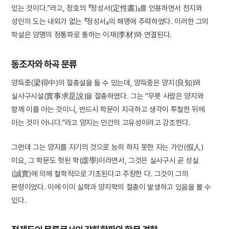
있는 것이다.”라고, 정호의 『정성서(定性書)』를 인용하면서 천지와
성인의 도는 내외가 없는 『정성서』의 해명에 주력하였다. 이러한 그의
학설은 양명의 정통파로 통하는 이재(李材)와 연결된다.
동조자와 하곡 문류
양득중(梁得中)의 절충설을 들 수 있는데, 양득중은 양지(良知)와
실사구시설(實事求是說)을 절충하였다. 그는 “무릇 사람은 양지와
함께 이를 아는 것이니, 반드시 학문이 지극하고 생각이 투철한 뒤에
아는 것이 아니다.”라고 양지는 인간의 고유성이라고 강조한다.
그런데 그는 양지를 자기의 것으로 능히 하지 못한 자는 가인(假人)
이요, 그 학문도 헛된 학(虛學)이라면서, 그것은 실사구시 곧 성실
(誠實)에 의해 철학적으로 기초된다고 주장한 다. 그것이 그의
본령이었다. 이에 이미 실학과 양지학의 절충이 발생하고 있음을 볼 수
있다.