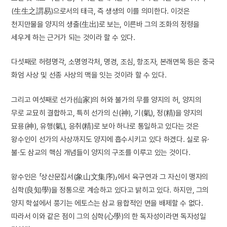
(生生之謂易)으로서의 태극, 즉 생생의 이를 의미한다. 이것은
천지만물을 양지의 생출(生出)로 보는, 이른바 그의 조화의 정령을
세우게 하는 근거가 되는 것이라 할 수 있다.
다섯째로 허령명각, 소명영각처, 명경, 조심, 항조자, 본래면목 등은 중국
화엄 사상 및 선종 사상의 맥을 잇는 것이라 할 수 있다.
그리고 여섯째로 선가(仙家)의 허와 불가의 무를 양지의 허, 양지의
무로 교묘히 결합하고, 특히 선가의 신(神), 기(氣), 정(精)을 양지의
묘용(神), 유행(氣), 응취(精)로 보아 하나로 통일하고 있다는 것은
왕수인이 선가의 사상까지도 양지에 흡수시키고 있다 하겠다. 실로 유·
불·도 삼교의 핵심 개념들이 양지의 구조를 이루고 있는 것이다.
왕수인은 「상산문집서(象山文集序)」에서 육구연과 그 자신이 맹자의
심학(良知學)을 정통으로 계승하고 있다고 밝히고 있다. 하지만, 그의
양지 학설에서 풍기는 에토스는 삼교 융합적인 면을 배제할 수 없다.
따라서 이와 같은 점이 그의 심학(心學)의 한 독자성이라면 독자성일