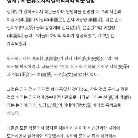
정제두의 문류로서의 강화학파와 학문 경향
정제두가 강화도에서 학문을 하며 양명학을 천명할 때 그의 자손과
이광사(李匡師)·이광려(李匡呂), 손서 이광명(李匡明), 다른 손서
신대우(申大羽) 등의 종형제와 심육(沈錥)·윤순(尹淳)·이진병
(李震炳) 등이 모여들어 하나의 학파가 형성되었고, 200년 간
계속되었다.
역사학에서는 이종휘(李鍾徽)가 양지 사관(良知史觀)에 입각해
역사를 파악하였다. 그들은 왕수인의 양지학·심학을 기초로 사학(史學)
과 정음(正音)·서예(書藝)·시문(詩文)을 발전시켰다.
그것은 양지·정서·의지를 함께 통일한 것이었고, 참된 것을 구하고 헛된
것을 버리는 양지학이었는데 정치관으로 나타날 때에는 진(眞)과 가(假)
라는 논리에 의거, 노당(老黨)의 가대의(假大義) 배격을 특색으로
하였다.
그들은 모든 학문에서 양지를 심볼화하고 이미 비인간화한 사회에
도전하면서 실학파와 제휴했는데, 실학파 중에서 특히 북학파는