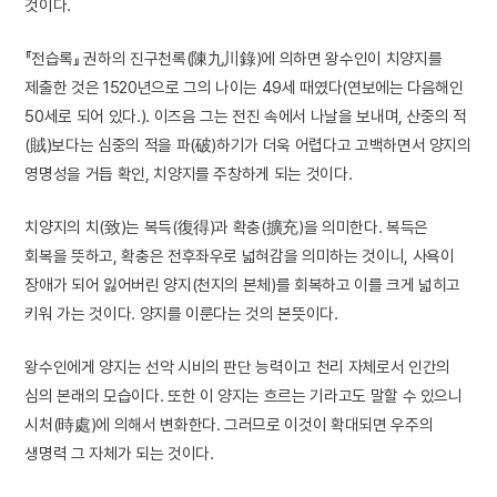
것이다.
『전습록』 권하의 진구천록(陳九川錄)에 의하면 왕수인이 치양지를
제출한 것은 1520년으로 그의 나이는 49세 때였다(연보에는 다음해인
50세로 되어 있다.). 이즈음 그는 전진 속에서 나날을 보내며, 산중의 적
(賊)보다는 심중의 적을 파(破)하기가 더욱 어렵다고 고백하면서 양지의
영명성을 거듭 확인, 치양지를 주창하게 되는 것이다.
치양지의 치(致)는 복득(復得)과 확충(擴充)을 의미한다. 복득은
회복을 뜻하고, 확충은 전후좌우로 넓혀감을 의미하는 것이니, 사욕이
장애가 되어 잃어버린 양지(천지의 본체)를 회복하고 이를 크게 넓히고
키워 가는 것이다. 양지를 이룬다는 것의 본뜻이다.
왕수인에게 양지는 선악 시비의 판단 능력이고 천리 자체로서 인간의
심의 본래의 모습이다. 또한 이 양지는 흐르는 기라고도 말할 수 있으니
시처(時處)에 의해서 변화한다. 그러므로 이것이 확대되면 우주의
생명력 그 자체가 되는 것이다.