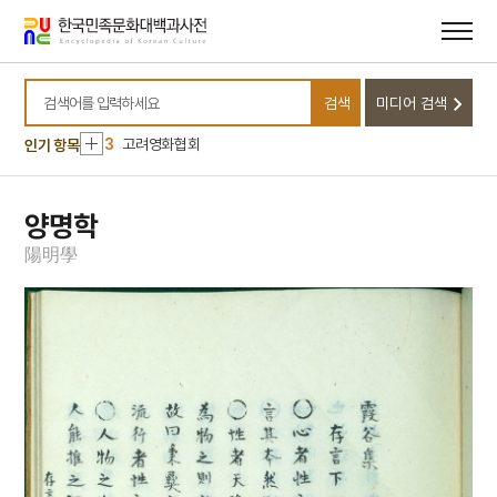
메뉴
본문
10
고산서원
바로가기
바로가기
1
정운유
검색
미디어 검색
2
북조선임시인민위원회
검색어를 입력하세요
3
고려영화협회
인기 항목
4
박훈
5
석왕사 호지문
양명학
6
신위
陽
明
學
7
완당전집
8
주석
9
경주 첨성대
10
고산서원
1
정운유
2
북조선임시인민위원회
3
고려영화협회