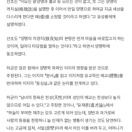
선조는 “이요는 왕양명과 불교 등 모르는 것이 없고, 또 그는 양명의
격치설(格致說)을 설명한 후 이어서 만일 양명으로 하여금 지금 세상을
다스리게 한다면 왜(倭)를 소탕할 것이라고 하였다.”고 유성룡에게
설명하였다.
선조도 “양명의 치양지(致良知)의 본령은 먼저 마음을 바로잡고자 하는
것이며, 일마다 타당함을 말하는 것이다.”라고 하면서 양명학에
동조하였다.
허균은 많은 점에서 양명학 좌파인 이지의 영향을 받은 것으로
추정된다. 그는 이지의 『분서』를 읽고 이지처럼 유교적인 예교(禮敎)를
반대하며 이지의 「동심설」과 같은 논리를 전개하고 있다.
허균이 “남녀의 정욕은 천성(天性)이며 성인의 예교는 천성보다 높지
않으므로 어길 수 있다.”고 주장한 것이나, 「유재론(遺才論)」에서
“하늘이 부여한 재주는 모두 고르게 되어 있는데, 양반과 과거로써
사람의 등용을 한정하니 늘 인재가 없는 병통이 생기는 것도 당연하다.
나는 고금에 걸쳐, 서얼(庶孼)이라 해서 어진 이를 버려 두고, 어머니가