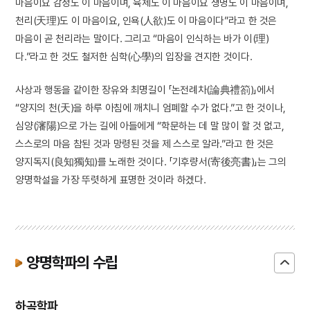
마음이요 감정도 이 마음이며, 육체도 이 마음이요 생명도 이 마음이며,
천리(天理)도 이 마음이요, 인욕(人欲)도 이 마음이다”라고 한 것은
마음이 곧 천리라는 말이다. 그리고 “마음이 인식하는 바가 이(理)
다.”라고 한 것도 철저한 심학(心學)의 입장을 견지한 것이다.
사상과 행동을 같이한 장유와 최명길이 「논전례차(論典禮箚)」에서
“양지의 천(天)을 하루 아침에 깨치니 엄폐할 수가 없다.”고 한 것이나,
심양(瀋陽)으로 가는 길에 아들에게 “학문하는 데 말 많이 할 것 없고,
스스로의 마음 참된 것과 망령된 것을 제 스스로 알라.”라고 한 것은
양지독지(良知獨知)를 노래한 것이다. 「기후량서(寄後亮書)」는 그의
양명학설을 가장 뚜렷하게 표명한 것이라 하겠다.
양명학파의 수립
하곡학파