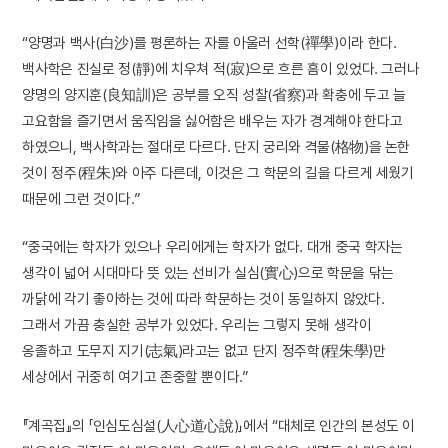
“양명과 백사(白沙)를 평론하는 자를 아울러 선학(禪學)이라 한다.
백사학은 진실로 정(靜)에 치우쳐 적(寂)으로 흐른 흠이 있었다. 그러나
양명의 양지훈(良知訓)은 공부를 오직 성찰(省察)과 확충에 두고 늘
고요함을 즐기면서 움직임을 싫어함은 배우는 자가 경계해야 한다고
하였으니, 백사학과는 절대로 다르다. 단지 궁리와 격물(格物)을 논한
것이 정주(程朱)와 아주 다른데, 이것은 그 학문의 길을 다르게 세웠기
때문에 그런 것이다.”
“중국에는 학자가 있으나 우리에게는 학자가 없다. 대개 중국 학자는
생각이 넓어 시대마다 뜻 있는 선비가 실심(實心)으로 학문을 닦는
까닭에 각기 좋아하는 것에 따라 학문하는 것이 동일하지 않았다.
그래서 가끔 충실한 공부가 있었다. 우리는 그렇지 못해 생각이
옹졸하고 도무지 지기(志氣)라고는 없고 단지 정주학(程朱學)만
세상에서 귀중히 여기고 존중할 뿐이다.”
『계곡집』의 「인심도심설(人心道心說)」에서 “대체로 인간의 본성도 이