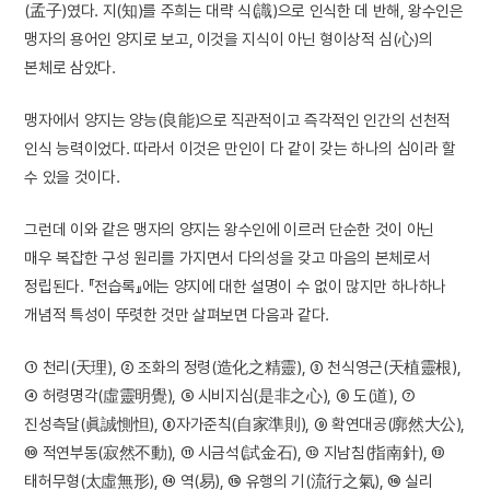
(孟子)였다. 지(知)를 주희는 대략 식(識)으로 인식한 데 반해, 왕수인은
맹자의 용어인 양지로 보고, 이것을 지식이 아닌 형이상적 심(心)의
본체로 삼았다.
맹자에서 양지는 양능(良能)으로 직관적이고 즉각적인 인간의 선천적
인식 능력이었다. 따라서 이것은 만인이 다 같이 갖는 하나의 심이라 할
수 있을 것이다.
그런데 이와 같은 맹자의 양지는 왕수인에 이르러 단순한 것이 아닌
매우 복잡한 구성 원리를 가지면서 다의성을 갖고 마음의 본체로서
정립된다. 『전습록』에는 양지에 대한 설명이 수 없이 많지만 하나하나
개념적 특성이 뚜렷한 것만 살펴보면 다음과 같다.
① 천리(天理), ② 조화의 정령(造化之精靈), ③ 천식영근(天植靈根),
④ 허령명각(虛靈明覺), ⑤ 시비지심(是非之心), ⑥ 도(道), ⑦
진성측달(眞誠惻怛), ⑧자가준칙(自家準則), ⑨ 확연대공(廓然大公),
⑩ 적연부동(寂然不動), ⑪ 시금석(試金石), ⑫ 지남침(指南針), ⑬
태허무형(太虛無形), ⑭ 역(易), ⑮ 유행의 기(流行之氣), ⑯ 실리