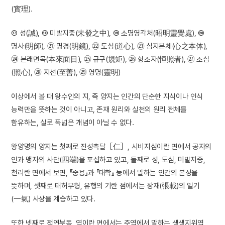
(實理).
⑰ 성(誠), ⑱ 미발지중(未發之中), ⑲ 소명영각처(昭明靈覺處), ⑳
명사(明師), ㉑ 명경(明鏡), ㉒ 도심(道心), ㉓ 심지본체(心之本体),
㉔ 본래면목(本來面目), ㉕ 규구(規矩), ㉖ 항조자(恒照者), ㉗ 조심
(照心), ㉘ 지선(至善), ㉙ 영명(靈明)
이상에서 볼 때 왕수인의 지, 즉 양지는 인간의 단순한 지식이나 인식
능력만을 뜻하는 것이 아니고, 존재 원리와 실천의 원리 전체를
함유하는, 실로 폭넓은 개념이 아닐 수 없다.
왕양명의 양지는 첫째로 진성측달［仁］, 시비지심이란 면에서 공자의
인과 맹자의 사단(四端)을 포섭하고 있고, 둘째로 성, 도심, 미발지중,
천리란 면에서 보면, 『중용』과 『대학』 등에서 말하는 인간의 본성을
뜻하며, 셋째로 태허무형, 유행의 기란 점에서는 장재(張載)의 일기
(一氣) 사상을 계승하고 있다.
또한 넷째로 적연부동, 역이란 면에서는 주역에서 말하는 생생지위역