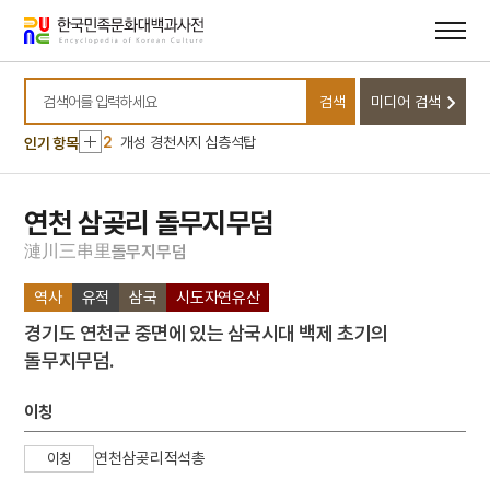
메뉴
본문
바로가기
바로가기
10
거창박물관
검색
미디어 검색
1
웅녀
검색어를 입력하세요
2
개성 경천사지 십층석탑
인기 항목
3
나화랑
4
금강반야바라밀경
연천 삼곶리 돌무지무덤
5
나방
漣
川
三
串
里
돌
무
지
무
덤
6
도장산 심원사
역사
유적
삼국
시도자연유산
7
물명고
경기도 연천군 중면에 있는 삼국시대 백제 초기의
8
재일본한국인연합회
돌무지무덤.
9
표준발음
10
거창박물관
이칭
1
웅녀
연천삼곶리적석총
이칭
2
개성 경천사지 십층석탑