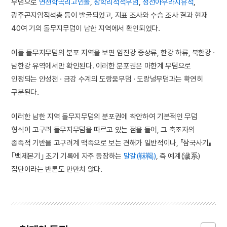
무덤으로
연천학곡리고인돌
,
장학리적석무덤
,
정선아우라지유적
,
광주곤지암적석총 등이 발굴되었고, 지표 조사와 수습 조사 결과 현재
40여 기의 돌무지무덤이 남한 지역에서 확인되었다.
이들 돌무지무덤의 분포 지역을 보면 임진강 중상류, 한강 하류, 북한강 ·
남한강 유역에서만 확인된다. 이러한 분포권은 마한계 무덤으로
인정되는 안성천 · 금강 수계의 도랑움무덤 · 도랑널무덤과는 확연히
구분된다.
이러한 남한 지역 돌무지무덤의 분포권에 착안하여 기본적인 무덤
형식이 고구려 돌무지무덤을 따르고 있는 점을 들어, 그 축조자의
종족적 기반을 고구려계 맥족으로 보는 견해가 일반적이나, 『삼국사기』
｢백제본기｣ 초기 기록에 자주 등장하는
말갈(靺鞨)
, 즉 예계(濊系)
집단이라는 반론도 만만치 않다.