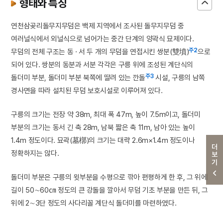
형태와 특징
연천삼곶리돌무지무덤은 백제 지역에서 조사된 돌무지무덤 중
여러널식에서 외널식으로 넘어가는 중간 단계의 양곽식 묘제이다.
주2
무덤의 전체 구조는 동 · 서 두 개의 무덤을 연접시킨 쌍분(雙墳)
으로
되어 있다. 쌍분의 동분과 서분 각각은 구릉 위에 조성된 계단식의
주3
돌더미 부분, 돌더미 부분 북쪽에 딸려 있는 깐돌
시설, 구릉의 남쪽
경사면을 따라 설치된 무덤 보호시설로 이루어져 있다.
구릉의 크기는 전장 약 38m, 최대 폭 47m, 높이 7.5m이고, 돌더미
부분의 크기는 동서 긴 축 28m, 남북 짧은 축 11m, 남아 있는 높이
1.4m 정도이다. 묘곽(墓槨)의 크기는 대략 2.6m×1.4m 정도이나
더보기
정확하지는 않다.
돌더미 부분은 구릉의 윗부분을 수평으로 깎아 편평하게 한 후, 그 위에
길이 50∼60㎝ 정도의 큰 강돌을 깔아서 무덤 기초 부분을 만든 뒤, 그
위에 2∼3단 정도의 사다리꼴 계단식 돌더미를 마련하였다.