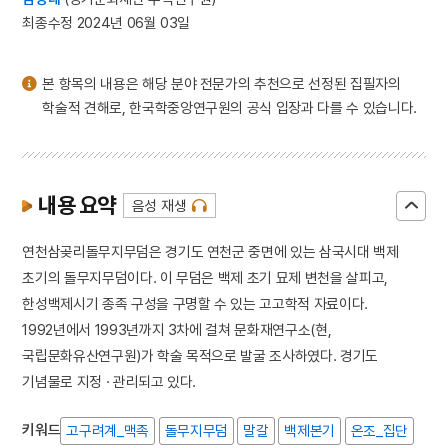
최종수정 2024년 06월 03일
본 항목의 내용은 해당 분야 전문가의 추천으로 선정된 집필자의
학술적 견해로, 한국학중앙연구원의 공식 입장과 다를 수 있습니다.
내용 요약
음성 재생
연천삼곶리돌무지무덤은 경기도 연천군 중면에 있는 삼국시대 백제
초기의 돌무지무덤이다. 이 무덤은 백제 초기 묘제 변천을 살피고,
한성백제시기 종족 구성을 구명할 수 있는 고고학적 자료이다.
1992년에서 1993년까지 3차에 걸쳐 문화재연구소(현,
국립문화유산연구원)가 학술 목적으로 발굴 조사하였다. 경기도
기념물로 지정 · 관리되고 있다.
키워드
고구려계_맥족
돌무지무덤
말갈
백제본기
온조_집단