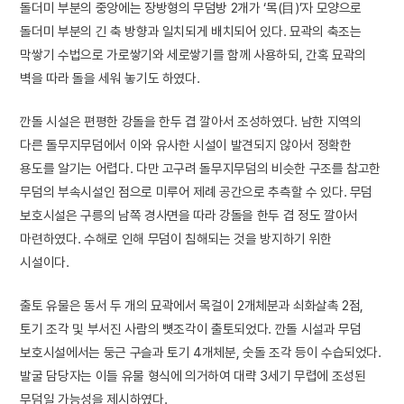
돌더미 부분의 중앙에는 장방형의 무덤방 2개가 ‘목(目)’자 모양으로
돌더미 부분의 긴 축 방향과 일치되게 배치되어 있다. 묘곽의 축조는
막쌓기 수법으로 가로쌓기와 세로쌓기를 함께 사용하되, 간혹 묘곽의
벽을 따라 돌을 세워 놓기도 하였다.
깐돌 시설은 편평한 강돌을 한두 겹 깔아서 조성하였다. 남한 지역의
다른 돌무지무덤에서 이와 유사한 시설이 발견되지 않아서 정확한
용도를 알기는 어렵다. 다만 고구려 돌무지무덤의 비슷한 구조를 참고한
무덤의 부속시설인 점으로 미루어 제례 공간으로 추측할 수 있다. 무덤
보호시설은 구릉의 남쪽 경사면을 따라 강돌을 한두 겹 정도 깔아서
마련하였다. 수해로 인해 무덤이 침해되는 것을 방지하기 위한
시설이다.
출토 유물은 동서 두 개의 묘곽에서 목걸이 2개체분과 쇠화살촉 2점,
토기 조각 및 부서진 사람의 뼛조각이 출토되었다. 깐돌 시설과 무덤
보호시설에서는 둥근 구슬과 토기 4개체분, 숫돌 조각 등이 수습되었다.
발굴 담당자는 이들 유물 형식에 의거하여 대략 3세기 무렵에 조성된
무덤일 가능성을 제시하였다.