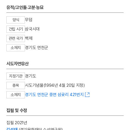
3
나화랑
유적/고인돌·고분·능묘
4
금강반야바라밀경
무덤
양식
5
나방
삼국시대
건립 시기
6
도장산 심원사
백제
7
물명고
관련 국가
8
재일본한국인연합회
경기도 연천군
소재지
9
표준발음
시도자연유산
10
거창박물관
경기도
지정기관
시도기념물(1994년 4월 20일 지정)
종목
경기도 연천군 중면 삼곶리 421번지
소재지
집필 및 수정
집필 2021년
김성태
(경기문화재단 수석연구원)