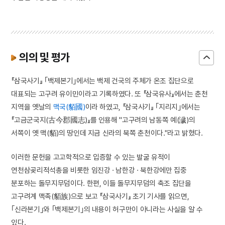
의의 및 평가
『삼국사기』 ｢백제본기｣에서는 백제 건국의 주체가 온조 집단으로
대표되는 고구려 유이민이라고 기록하였다. 또 『삼국유사』에서는 춘천
지역을 옛날의
맥국(貊國)
이라 하였고, 『삼국사기』 ｢지리지｣에서는
『고금군국지(古今郡國志)』를 인용해 "고구려의 남동쪽 예(濊)의
서쪽이 옛 맥(貊)의 땅인데 지금 신라의 북쪽 춘천이다."라고 밝혔다.
이러한 문헌을 고고학적으로 입증할 수 있는 발굴 유적이
연천삼곶리적석총을 비롯한 임진강 · 남한강 · 북한강에만 집중
분포하는 돌무지무덤이다. 한편, 이들 돌무지무덤의 축조 집단을
고구려계 맥족(貊族)으로 보고 『삼국사기』 초기 기사를 읽으면,
｢신라본기｣와 ｢백제본기｣의 내용이 허구만이 아니라는 사실을 알 수
있다.