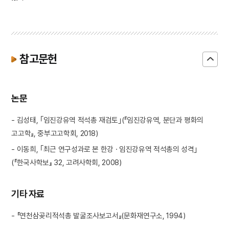
참고문헌
논문
- 김성태, ｢임진강유역 적석총 재검토｣(『임진강유역, 분단과 평화의
고고학』, 중부고고학회, 2018)
- 이동희, ｢최근 연구성과로 본 한강 · 임진강유역 적석총의 성격｣
(『한국사학보』 32, 고려사학회, 2008)
기타 자료
- 『연천삼곶리적석총 발굴조사보고서』(문화재연구소, 1994)