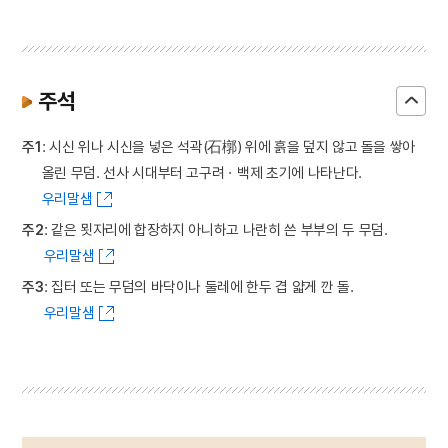
주석
주1
: 시신 위나 시신을 넣은 석곽(石槨) 위에 흙을 덮지 않고 돌을 쌓아
올린 무덤. 선사 시대부터 고구려ㆍ백제 초기에 나타난다.
우리말샘
주2
: 같은 묏자리에 합장하지 아니하고 나란히 쓴 부부의 두 무덤.
우리말샘
주3
: 집터 또는 무덤의 바닥이나 둘레에 한두 겹 얇게 깐 돌.
우리말샘