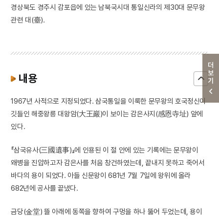
경상북도 경주시 감포읍에 있는 남북국시대 통일신라의 제30대 문무왕
관련 대(臺).
더보기
내용
1967년 사적으로 지정되었다. 삼국통일을 이룩한 문무왕의 호국정신이
깃들인 해중왕릉 대왕암(大王巖)이 보이는 감은사지(感恩寺址) 앞에
있다.
『삼국유사(三國遺事)』에 인용된 이 절 안에 있는 기록에는 문무왕이
왜병을 진압하고자 감은사를 처음 창건하였는데, 끝내지 못하고 죽어서
바다의 용이 되었다. 아들 신문왕이 681년 7월 7일에 왕위에 올라
682년에 공사를 끝냈다.
금당(金堂) 뜰 아래에 동쪽을 향하여 구멍을 하나 뚫어 두었는데, 용이