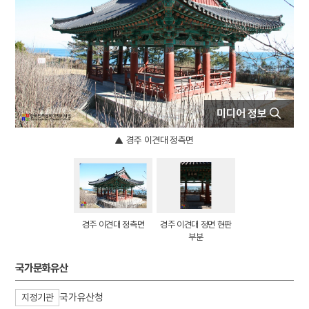
4
아리랑
5
연천 경순왕릉
6
황련청장탕
7
마노
8
서시
미디어 정보
9
세조
10
김용준
경주 이견대 정측면
경주 이견대 정측면
경주 이견대 정면 현판
부분
국가문화유산
국가유산청
지정기관