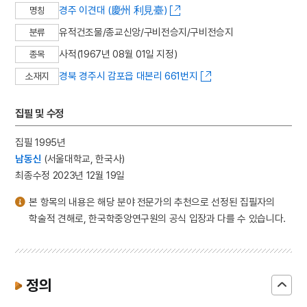
경주 이견대 (慶州 利見臺)
명칭
유적건조물/종교신앙/구비전승지/구비전승지
분류
사적(1967년 08월 01일 지정)
종목
경북 경주시 감포읍 대본리 661번지
소재지
집필 및 수정
집필 1995년
남동신
(서울대학교, 한국사)
최종수정 2023년 12월 19일
본 항목의 내용은 해당 분야 전문가의 추천으로 선정된 집필자의
학술적 견해로, 한국학중앙연구원의 공식 입장과 다를 수 있습니다.
정의