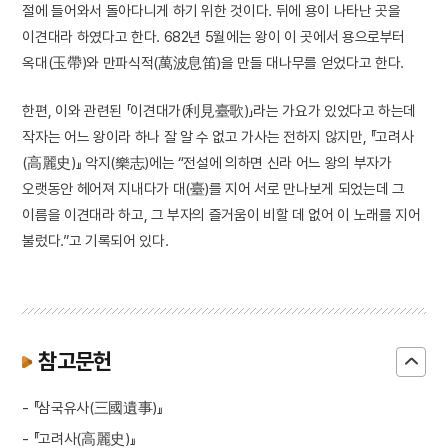
절에 들어와서 돌아다니게 하기 위한 것이다. 뒤에 용이 나타난 곳을
이견대라 하였다고 한다. 682년 5월에는 왕이 이 곳에서 용으로부터
옥대(玉帶)와 만파식적(萬波息笛)을 만들 대나무를 얻었다고 한다.
한편, 이와 관련된 「이견대가(利見臺歌)」라는 가요가 있었다고 하는데
작자는 어느 왕이라 하나 잘 알 수 없고 가사는 전하지 않지만, 『고려사
(高麗史)』 악지(樂志)에는 “전설에 의하면 신라 어느 왕의 부자가
오랫동안 헤어져 지내다가 대(臺)를 지어 서로 만나보게 되었는데 그
이름을 이견대라 하고, 그 부자의 즐거움이 비할 데 없어 이 노래를 지어
불렀다.”고 기록되어 있다.
참고문헌
- 『삼국유사(三國遺事)』
- 『고려사(高麗史)』