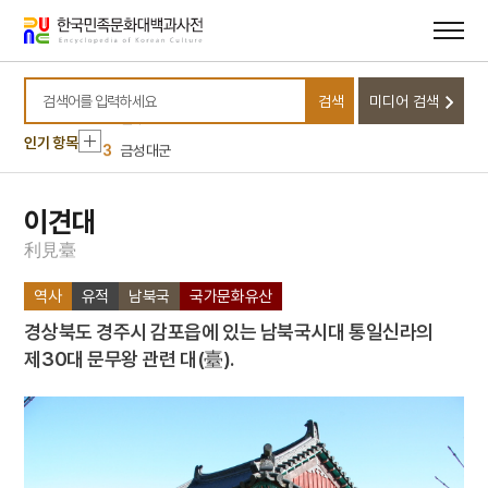
메뉴
본문
바로가기
바로가기
10
김용준
1
고양 송포 백송
검색
미디어 검색
2
입추
검색어를 입력하세요
인기 항목
3
금성대군
4
아리랑
5
연천 경순왕릉
이견대
6
황련청장탕
利
見
臺
7
마노
역사
유적
남북국
국가문화유산
8
서시
경상북도 경주시 감포읍에 있는 남북국시대 통일신라의
9
세조
제30대 문무왕 관련 대(臺).
10
김용준
1
고양 송포 백송
2
입추
3
금성대군