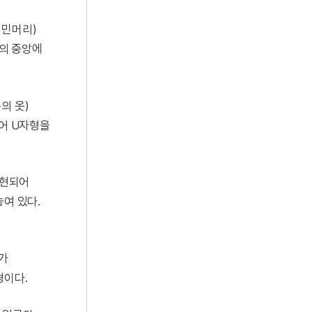
 민머리)
굴의 중앙에
의 옷)
열어 U자형을
표현되어
여 있다.
의가
형이다.