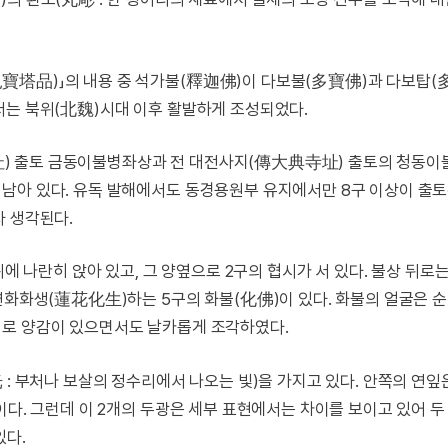
寶塔品)」의 내용 중 석가불(釋迦佛)이 다보불(多寶佛)과 다보탑(
서는 북위(北魏)시대 이후 활발하게 조성되었다.
) 출토 금동이불병좌상과 전 대전사지(傳大典寺址) 출토의 청동
남아 있다. 유독 발해에서도 동경용원부 유지에서만 8구 이상이 출토
라 생각된다.
위에 나란히 앉아 있고, 그 양옆으로 2구의 협시가 서 있다. 불상 뒤로
 연화화생(蓮花化生)하는 5구의 화불(化佛)이 있다. 화불의 얼굴은 
씨로 양감이 있으면서도 날카롭게 조각하였다.
 : 부처나 보살의 정수리에서 나오는 빛)을 가지고 있다. 안쪽의 연잎
이다. 그런데 이 2개의 두광은 세부 표현에서는 차이를 보이고 있어 두
있다.