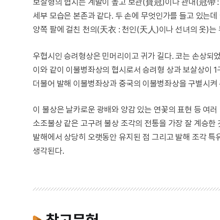
보살형의 협시는 계발이 높고 보관(寶冠)이나 관대(冠帶 :
세부 모습은 본존과 같다. 두 손에 무엇인가를 들고 있는데 
양쪽 팔에 걸친 천의(天衣 : 천인(天人)이나 선녀의 옷)는
우협시인 승려형상은 민머리이고 귀가 길다. 코는 손상되었
이와 같이 이불병좌상의 협시로서 승려형 상과 보살상이 1
더불어 발해 이불병좌상과 중국의 이불병좌상을 구별시켜 주
이 불상은 날카로운 광배와 양감 있는 연꽃의 표현 등 여
소조불상 같은 고구려 불상 조각의 전통을 가장 잘 계승한
발해에서 상당히 오랫동안 유지된 점 그리고 발해 조각 특유
생각된다.