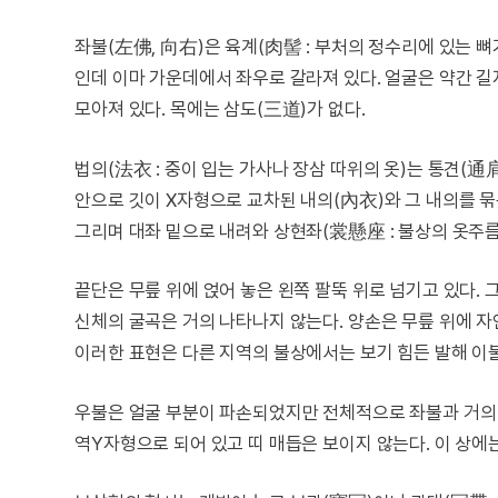
좌불(左佛, 向右)은 육계(肉髻 : 부처의 정수리에 있는 뼈가
인데 이마 가운데에서 좌우로 갈라져 있다. 얼굴은 약간 길
모아져 있다. 목에는 삼도(三道)가 없다.
법의(法衣 : 중이 입는 가사나 장삼 따위의 옷)는 통견(通肩 
안으로 깃이 X자형으로 교차된 내의(內衣)와 그 내의를 묶
그리며 대좌 밑으로 내려와 상현좌(裳懸座 : 불상의 옷주름
끝단은 무릎 위에 얹어 놓은 왼쪽 팔뚝 위로 넘기고 있다.
신체의 굴곡은 거의 나타나지 않는다. 양손은 무릎 위에 자
이러한 표현은 다른 지역의 불상에서는 보기 힘든 발해 이
우불은 얼굴 부분이 파손되었지만 전체적으로 좌불과 거의 
역Y자형으로 되어 있고 띠 매듭은 보이지 않는다. 이 상에