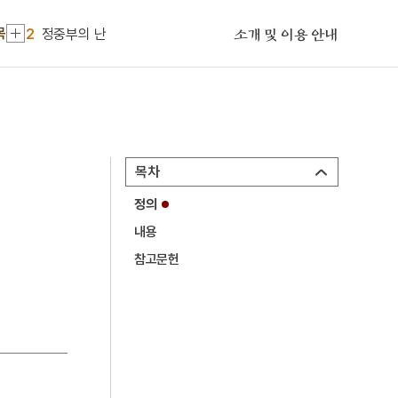
1
손곡산인전
목
2
정중부의 난
소개 및 이용 안내
3
좽이
4
의성 관덕동 석불 좌상
5
이
6
고려말 화령부 호적 관련 고문서
목차
7
구이
정의
8
동사연표
내용
9
맹자
참고문헌
10
보물섬
1
손곡산인전
2
정중부의 난
3
좽이