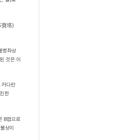
多寶塔)
이불병좌상
된 것은 이
는 커다란
순진한
은 8엽으로
 불상이