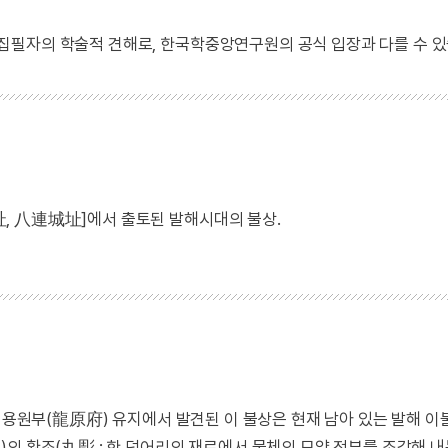
 집필자의 학술적 견해로, 한국학중앙연구원의 공식 입장과 다를 수 있
, 八連城址]에서 출토된 발해시대의 불상.
) 용원부(龍原府) 유지에서 발견된 이 불상은 현재 남아 있는 발해 
의 환조(丸彫 : 한 덩어리의 재료에서 물체의 모양 전부를 조각해 내