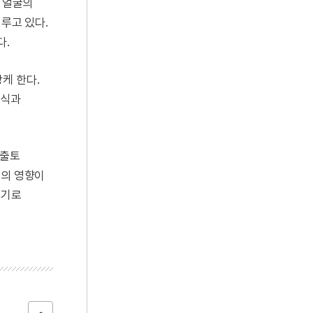
며 얼굴의
루고 있다.
다.
케 한다.
형식과
 출토
려의 영향이
시기로