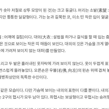
 솟아 저절로 상투 모양이 된 것)는 크고 둥글다. 머리는 소발(素髮 :
지만 통통한 달걀형이다. 가는 눈과 길쭉한 코, 미소 띤 작은 입이 얼
: 어깨에 걸침)이다. 대의(大衣 : 설법을 하거나 걸식을 할 때 입는 중
은 것으로 보이는 작은 띠 매듭이 보인다. 대의의 깃은 가슴을 크게 
에 가려져 보이지 않는 대좌)를 만들었다.
 그리고 두 발은 흘러내린 옷자락에 가려 보이지 않는다. 옷이 두껍게 
연스럽게 올려놓았다. 오른손은 우불(右佛, 向左)의 왼손 위에 겹쳐 놓
불병좌상만의 독특한 수인이다.
같은 모습이다. 다만 가슴에 보이는 내의의 표현이 다를 뿐이다. 내
는 2구의 협시가 모두 남아 있다. 좌협시는 보살형이고 우협시는 승려