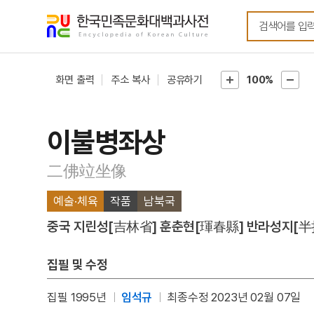
메뉴
본문
바로가기
바로가기
화면 출력
주소 복사
공유하기
100%
이불병좌상
二佛竝坐像
예술·체육
작품
남북국
중국 지린성[吉林省] 훈춘현[琿春縣] 반라성지[半
집필 및 수정
집필 1995년
임석규
최종수정 2023년 02월 07일