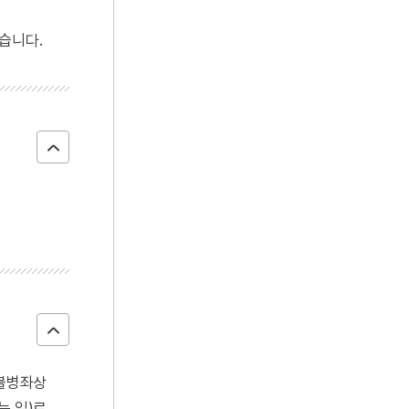
4
의성 관덕동 석불 좌상
습니다.
5
이
6
고려말 화령부 호적 관련 고문서
7
구이
8
동사연표
9
맹자
10
보물섬
이불병좌상
는 일)로