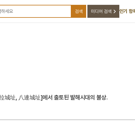
인기 항
검색
미디어 검색
검색어를 입력하세요
拉城址, 八連城址]에서 출토된 발해시대의 불상.