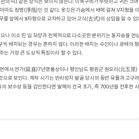
 관의 띠) 같은 장식은 보이지 않는다. 이목구비가 뚜렷하고 귀는 크
아마도 정병(淨甁)인 것 같다. 옷깃은 가슴에서 배에 걸쳐 V자형을 이
 무릎 앞에서 X자형으로 교차하고 있어 고식(古式)의 상임을 알 수 있
으나 미소 띤 입 모양과 전체적으로 다소곳한 분위기는 동자승을 연상
구씩 배치되는 경우는 흔하지 않다. 이러한 배치는 수인이나 광배의 
는 가장 큰 도상적 특징이라 할 수 있다.
러 면에서 연가(延嘉)7년명불상이나 평안남도 평원군 원오리(元五里)
 것으로 보인다. 제작 시기는 반라성지 발굴 당시의 동반 유물과 고구
의 보수성 등을 감안한다면 발해의 건국 초기, 즉 700년을 전후한 