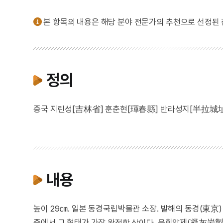
본 항목의 내용은 해당 분야 전문가의 추천으로 선정된
정의
중국 지린성[吉林省] 훈춘현[琿春縣] 반라성지[半拉城址
내용
높이 29㎝. 일본 동경국립박물관 소장. 발해의 동경(東京
중에서 그 형태가 가장 완전한 상이다. 응회암제(凝灰岩製)