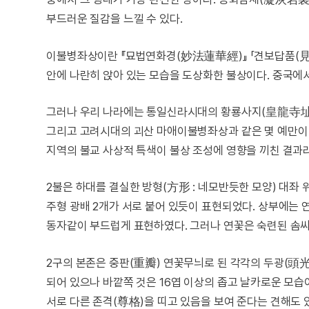
부드러운 질감을 느낄 수 있다.
이불병좌상이란 『묘법연화경(妙法蓮華經)』 「견보답품(見
안에 나란히 앉아 있는 모습을 도상화한 불상이다. 중국에
그러나 우리 나라에는 통일신라시대의 황룡사지(皇龍寺址
그리고 고려시대의 괴산 마애이불병좌상과 같은 몇 예만이 
지역의 불교 사상적 특색이 불상 조성에 영향을 끼친 결과
2불은 하대를 결실한 방형(方形 : 네모반듯한 모양) 대좌 
주형 광배 2개가 서로 붙어 있듯이 표현되었다. 상부에는
동자같이 부드럽게 표현하였다. 그러나 연꽃은 숙련된 솜
2구의 본존은 중판(重瓣) 연꽃무늬로 된 각각의 두광(頭光
되어 있으나 바깥쪽 것은 16엽 이상의 좁고 날카로운 모습
서로 다른 존격(尊格)을 띠고 있음을 보여 준다는 견해도 