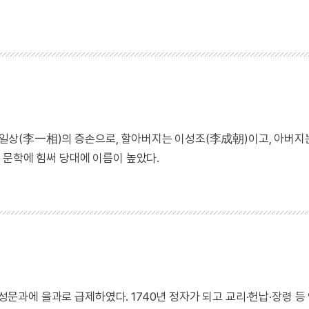
. 이일상(李一相)의 증손으로, 할아버지는 이성조(李成朝)이고, 아버
 문학에 힘써 당대에 이름이 높았다.
 알성문과에 을과로 급제하였다. 1740년 정자가 되고 교리·헌납·장령 