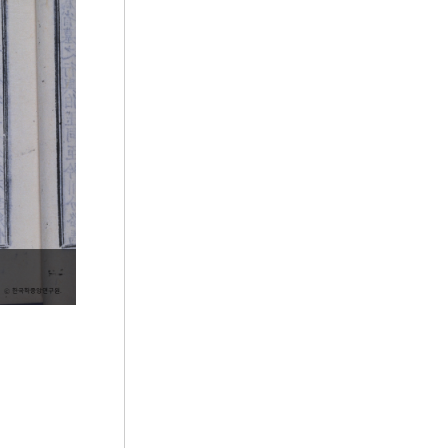
5
세조
6
절기
7
청일전쟁
8
한훈
9
구이
10
국가유산기본법