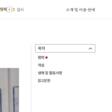
2
사천왕
 항목
3
김시
소개 및 이용 안내
4
세월호 참사
5
세조
6
절기
7
청일전쟁
목차
8
한훈
정의
9
구이
개설
10
국가유산기본법
생애 및 활동사항
1
금성대군
참고문헌
2
사천왕
3
김시
4
세월호 참사