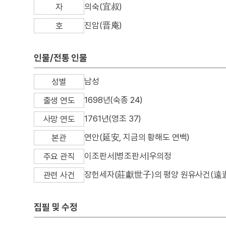
의숙(宜叔)
자
진암(晋庵)
호
인물/전통 인물
남성
성별
1698년(숙종 24)
출생 연도
1761년(영조 37)
사망 연도
연안(延安, 지금의 황해도 연백)
본관
이조판서|병조판서|우의정
주요 관직
장헌세자(莊獻世子)의 평양 원유사건(遠
관련 사건
집필 및 수정