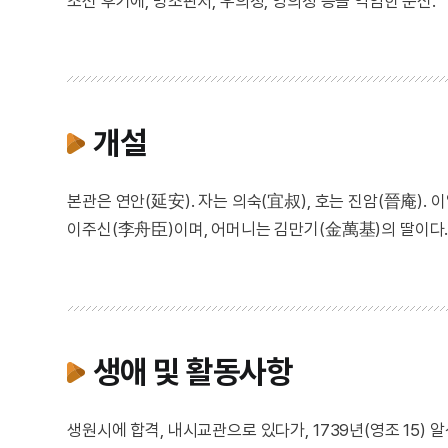
조선 후기에, 병조판서, 우의정, 영의정 등을 역임한 문신.
개설
본관은 연안(延安). 자는 의숙(宜叔), 호는 진암(晉庵)
이주신(李舟臣)이며, 어머니는 김만기(金萬基)의 딸이다.
생애 및 활동사항
생원시에 합격, 내시교관으로 있다가, 1739년(영조 15)