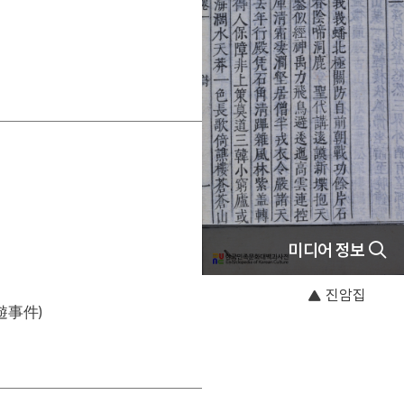
미디어 정보
진암집
遊事件)