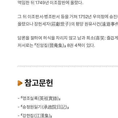
역임한 뒤 1749년 이조참판에 올랐다.
그 뒤 이조판서·병조판서 등을 거쳐 1752년 우의정에 승
올랐으나 장헌세자(莊獻世子)의 평양 원유사건(遠遊事件)
담론을 잘하여 허식을 차리지 않고 남과 희소(喜笑: 즐겁게
저서로는 『진암집(晉庵集)』 8권 4책이 있다.
참고문헌
- 『영조실록(英祖實錄)』
- 『승정원일기(承政院日記)』
- 『강한집(江漢集)』