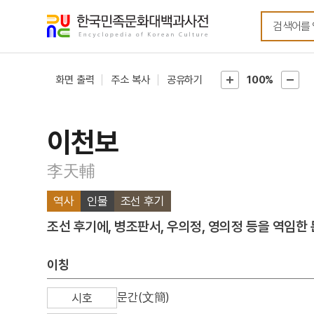
메뉴
본문
바로가기
바로가기
화면 출력
주소 복사
공유하기
100%
이천보
李天輔
역사
인물
조선 후기
조선 후기에, 병조판서, 우의정, 영의정 등을 역임한 
이칭
문간(文簡)
시호