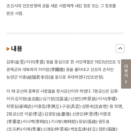
조선시대 인조반정에 공을 세운 사람에게 내린 칭호 또는 그 칭호를
받은 사람.
내용
김류(金瑬)·이귀(李貴) 등을 중심으로 한 서인계열은 1623년(인조 1)
더보기
광해군과 대북파의 이이첨(李爾瞻) 등을 몰아내고 선조의 손자인
능양군 이종(綾陽君李倧)을 왕으로 추대하였다(인조반정).
이 때 공신에 훈록된 사람들을 정사공신이라 하였다. 1등공신은 김류·
이귀·김자점(金自點)·심기원(沈器遠)·신경진(申景禛)·이서(李曙)·
최명길(崔鳴吉)·이흥립(李興立)·구굉(具宏)·심명세(沈命世) 등 10명,
2등공신은 이괄(李适)·김경징(金慶徵)·신경인(申景禋)·이중로
(李重老)·이시백(李時白)·기시방(奇時昉)·장유(張維)·원두표
(元斗杓)·이해(李澥)·신경유(申景裕)·박호립(朴好立)·장돈(張暾)·