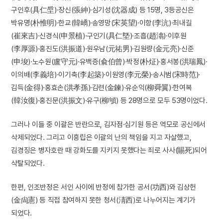
구인후(具仁垕)·장신(張紳)·심기성(沈器成) 등 15명, 3등공신은
박유명(朴惟明)·한교(韓嶠)·송영망(宋英望)·이항(李沆)·최내길
(崔來吉)·신경식(申景植)·구인기(具仁墍)·조흡(趙潝)·이후원
(李厚源)·홍진도(洪振道)·원우남(元祐男)·김원량(金元亮)·신준
(申埈)·노수원(盧守元)·유백증(兪伯曾)·박정(朴炡)·홍서봉(洪瑞鳳)·
이의배(李義培)·이기축(李起築)·이원영(李元榮)·송시범(宋時范)·
김득(金得)·홍효손(洪孝孫)·김련(金鍊)·유순익(柳舜翼)·한여복
(韓汝復)·홍진문(洪振文)·유구(柳䪷) 등 28명으로 모두 53명이었다.
그러나 이들 중 이괄은 반란으로, 김자점·심기원 등은 역모로 공신에서
삭제되었다. 그리고 이흥립은 이괄의 난의 책임을 지고 자살했고,
김경징은 병자호란 때 강화도를 지키지 못했다는 죄로 사사(賜死)되어
삭탈되었다.
한편, 인조반정은 서인 사이에 반정에 참가한 공서(功西)와 김상헌
(金尙憲) 등 직접 참여하지 못한 청서(淸西)로 나누어지는 계기가
되었다.