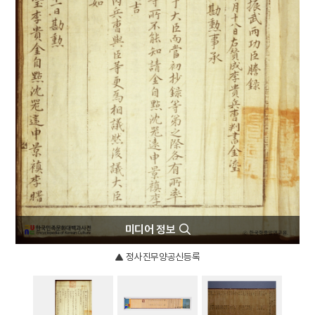
4
장용영
5
김치
6
남산
7
남으로 창을 내겠소
8
돌장
9
만파식적 설화
10
박성춘
미디어 정보
정사진무양공신등록