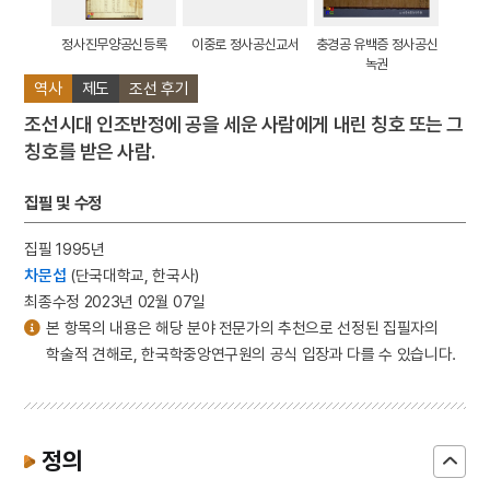
정사진무양공신등록
이중로 정사공신교서
충경공 유백증 정사공신
녹권
역사
제도
조선 후기
조선시대 인조반정에 공을 세운 사람에게 내린 칭호 또는 그
칭호를 받은 사람.
집필 및 수정
집필 1995년
차문섭
(단국대학교, 한국사)
최종수정 2023년 02월 07일
본 항목의 내용은 해당 분야 전문가의 추천으로 선정된 집필자의
학술적 견해로, 한국학중앙연구원의 공식 입장과 다를 수 있습니다.
정의