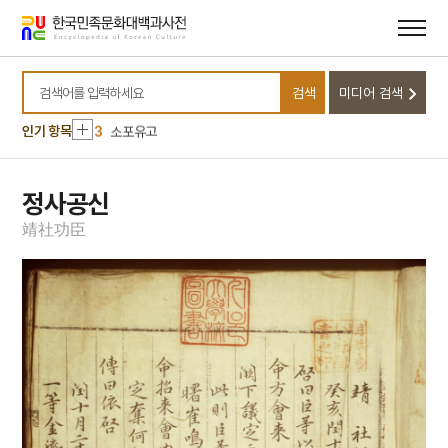
메뉴
본문
바로가기
바로가기
10
박성춘
1
5·16
검색
미디어 검색
2
김필순
검색어를 입력하세요
3
소포유고
인기 항목
4
장용영
5
김치
정사공신
6
남산
靖
社
功
臣
7
남으로 창을 내겠소
8
돌장
9
만파식적 설화
10
박성춘
1
5·16
2
김필순
3
소포유고