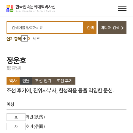
메뉴
본문
바로가기
바로가기
10
반민족행위특별조사위원회
검색
미디어 검색
1
금성대군
검색어를 입력하세요
2
세조
인기 항목
3
고풀이
4
북조선임시인민위원회
정운호
5
김자점
鄭
雲
湖
6
하역
역사
인물
조선 전기
조선 후기
7
한명회
조선 후기에, 진위사부사, 한성좌윤 등을 역임한 문신.
8
효감천
9
공진형
이칭
10
반민족행위특별조사위원회
와빈(臥濱)
호
1
금성대군
호이(浩而)
자
2
세조