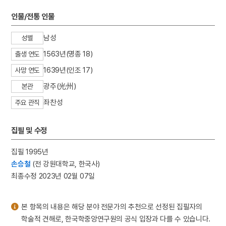
3
고풀이
인물/전통 인물
4
북조선임시인민위원회
5
김자점
남성
성별
6
하역
1563년(명종 18)
출생 연도
7
한명회
1639년(인조 17)
사망 연도
8
효감천
광주(光州)
본관
9
공진형
좌찬성
주요 관직
10
반민족행위특별조사위원회
집필 및 수정
집필 1995년
손승철
(전 강원대학교, 한국사)
최종수정 2023년 02월 07일
본 항목의 내용은 해당 분야 전문가의 추천으로 선정된 집필자의
학술적 견해로, 한국학중앙연구원의 공식 입장과 다를 수 있습니다.