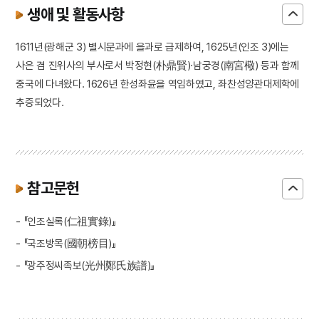
생애 및 활동사항
1611년(광해군 3) 별시문과에 을과로 급제하여, 1625년(인조 3)에는
사은 겸 진위사의 부사로서 박정현(朴鼎賢)·남궁경(南宮㯳) 등과 함께
중국에 다녀왔다. 1626년 한성좌윤을 역임하였고, 좌찬성양관대제학에
추증되었다.
참고문헌
- 『인조실록(仁祖實錄)』
- 『국조방목(國朝榜目)』
- 『광주정씨족보(光州鄭氏族譜)』