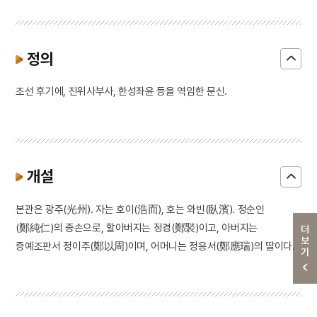
정의
조선 후기에, 진위사부사, 한성좌윤 등을 역임한 문신.
개설
본관은 광주(光州). 자는 호이(浩而), 호는 와빈(臥濱). 정순인
(鄭純仁)의 증손으로, 할아버지는 정경(鄭褧)이고, 아버지는
더보기
증예조판서 정이주(鄭以周)이며, 어머니는 정응서(鄭應瑞)의 딸이다.