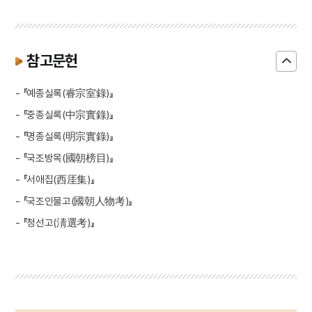
참고문헌
- 『예종실록(睿宗室錄)』
- 『중종실록(中宗實錄)』
- 『명종실록(明宗實錄)』
- 『국조방목(國朝榜目)』
- 『서애집(西厓集)』
- 『국조인물고(國朝人物考)』
- 『청선고(淸選考)』