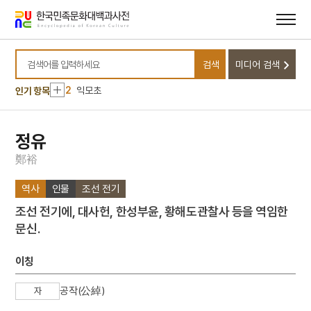
메뉴
본문
바로가기
바로가기
10
내부순환로
검색
미디어 검색
1
금성대군
검색어를 입력하세요
2
익모초
인기 항목
3
싸릿골의 신화
4
몽유도원도
정유
5
반야심경
鄭
裕
6
속담
역사
인물
조선 전기
7
일제강점기
조선 전기에, 대사헌, 한성부윤, 황해도관찰사 등을 역임한
8
최치원
문신.
9
경의선
10
내부순환로
이칭
1
금성대군
공작(公綽)
자
2
익모초