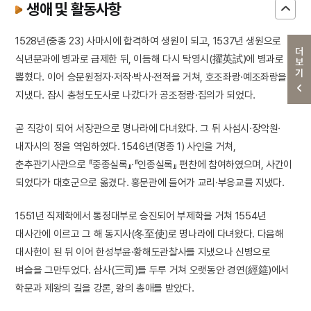
생애 및 활동사항
1528년(중종 23) 사마시에 합격하여 생원이 되고, 1537년 생원으로
더보기
식년문과에 병과로 급제한 뒤, 이듬해 다시 탁영시(擢英試)에 병과로
뽑혔다. 이어 승문원정자·저작·박사·전적을 거쳐, 호조좌랑·예조좌랑을
지냈다. 잠시 충청도도사로 나갔다가 공조정랑·집의가 되었다.
곧 직강이 되어 서장관으로 명나라에 다녀왔다. 그 뒤 사섬시·장악원·
내자시의 정을 역임하였다. 1546년(명종 1) 사인을 거쳐,
춘추관기사관으로 『중종실록』·『인종실록』 편찬에 참여하였으며, 사간이
되었다가 대호군으로 옮겼다. 홍문관에 들어가 교리·부응교를 지냈다.
1551년 직제학에서 통정대부로 승진되어 부제학을 거쳐 1554년
대사간에 이르고 그 해 동지사(冬至使)로 명나라에 다녀왔다. 다음해
대사헌이 된 뒤 이어 한성부윤·황해도관찰사를 지냈으나 신병으로
벼슬을 그만두었다. 삼사(三司)를 두루 거쳐 오랫동안 경연(經筵)에서
학문과 제왕의 길을 강론, 왕의 총애를 받았다.