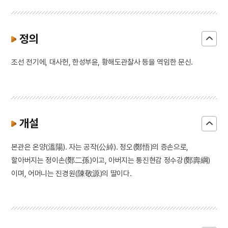
정의
조선 전기에, 대사헌, 한성부윤, 황해도관찰사 등을 역임한 문신.
개설
본관은 온양(溫陽). 자는 공작(公綽). 정오(鄭悟)의 증손으로,
할아버지는 정이손(鄭二孫)이고, 아버지는 통진현감 정수강(鄭壽綱)
이며, 어머니는 진경원(陳敬源)의 딸이다.