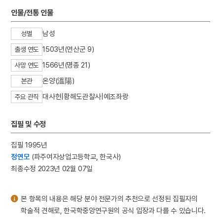
3
싸릿골의 신화
인물/전통 인물
4
몽유도원도
남성
성별
5
반야심경
1503년(연산군 9)
출생 연도
6
속담
1566년(명종 21)
7
일제강점기
사망 연도
8
최치원
온양(溫陽)
본관
9
경의선
대사헌|황해도관찰사|예조좌랑
주요 관직
10
내부순환로
집필 및 수정
집필 1995년
정연모
(파주여자상업고등학교, 한국사)
최종수정 2023년 02월 07일
본 항목의 내용은 해당 분야 전문가의 추천으로 선정된 집필자의
학술적 견해로, 한국학중앙연구원의 공식 입장과 다를 수 있습니다.