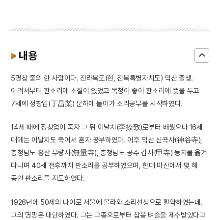
내용
5명창 중의 한 사람이다. 전라북도(현, 전북특별자치도) 익산 출생.
어려서부터 판소리에 소질이 있었고 목청이 좋아 판소리에 뜻을 두고
7세에 정창업(丁昌業) 문하에 들어가 소리공부를 시작하였다.
14세 때에 정창업이 죽자 그 뒤 이날치(李捺致)로부터 배웠으나 16세
때에는 이날치도 죽어서 혼자 공부하였다. 이후 익산 신곡사(神谷寺),
충청남도 홍산 무량사(無量寺), 충청남도 공주 갑사(甲寺) 등지를 옮겨
다니며 40세 전후까지 판소리를 공부하였으며, 한때 마산에서 몇 해
동안 판소리를 지도하였다.
1926년에 50세의 나이로 서울에 올라와 소리선생으로 활약하였는데,
그의 명망은 대단하였다. 그는 고종으로부터 참봉 벼슬을 제수받았다고