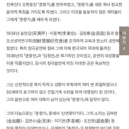
전해진다 오랫동안 「춘향가」를 연마하였고, 「춘향가」를 새로 짜서 정교한
음악적 특징을 가지도록 하였다. 그리고 이것을 발표하자 많은 제자들이
그에게 「춘향가」를 배우게 되었다.
1934년 송만갑(宋萬甲) · 이동백(李東伯) · 김창룡(金昌龍) 등과 함께
더보기
조선성악연구회(朝鮮聲樂硏究會)를 조직하여 교육과 판소리 공연에
힘썼다. 특히 창극공연에 힘써 그에 의해 편극되어 무대에 올려진
1936년의 「춘향전」과 「심청전」은 획기적인 것이었고, 공연의 대성황을
이룬 작품이었다. 당시의 창극발전에 끼친 지대한 공은 독보적인
것이다.
그는 선천적으로 목이 탁하고 성량이 부족하여 여러 번 좌절하였으나
50세까지 포기하지 않고 끈질기게 수련을 하여 대명창이 된 것이다.
그의 음반으로 여러 대목이 남아 있는데 「춘향가」에 걸작이 많다.
그의 더늠으로는 「춘향가」 중에서 ‘신연맞이’이다. 그의 소리는 김여란
(金如蘭) · 김연수(金演洙) · 이기권(李基權) · 조진영(趙進榮) 등
많은 명창이 이어받았으나, 김여란의 「춘향가」가 정정렬의 바디에 가장