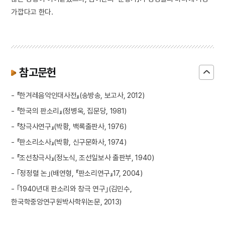
가깝다고 한다.
참고문헌
- 『한겨레음악인대사전』(송방송, 보고사, 2012)
- 『한국의 판소리』(정병욱, 집문당, 1981)
- 『창극사연구』(박황, 백록출판사, 1976)
- 『판소리소사』(박황, 신구문화사, 1974)
- 『조선창극사』(정노식, 조선일보사 출판부, 1940)
- ｢정정렬 논｣(배연형, 『판소리연구』17, 2004)
- ｢1940년대 판소리와 창극 연구｣(김민수,
한국학중앙연구원박사학위논문, 2013)