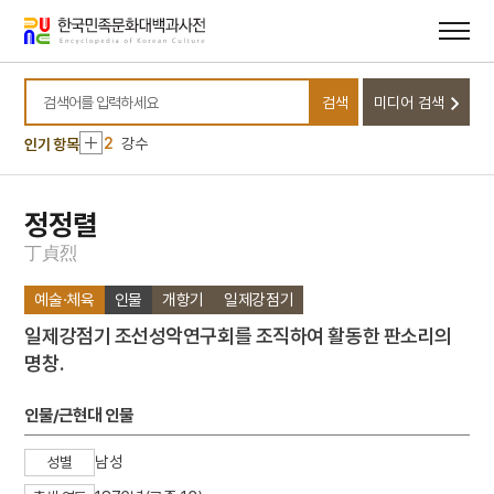
메뉴
본문
바로가기
바로가기
10
기축옥사
검색
미디어 검색
1
금성대군
검색어를 입력하세요
2
강수
인기 항목
3
국학
4
변상벽
정정렬
5
원우
丁
貞
烈
6
반야심경
예술·체육
인물
개항기
일제강점기
7
세조
일제강점기 조선성악연구회를 조직하여 활동한 판소리의
8
5·16
명창.
9
국수장국
10
기축옥사
인물/근현대 인물
1
금성대군
남성
성별
2
강수