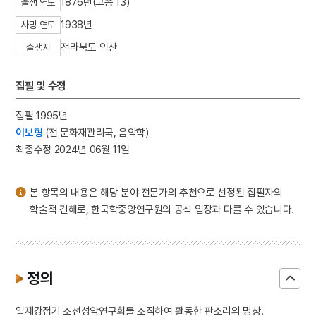
1876년(고종 13)
출생 연도
3
국학
1938년
사망 연도
4
변상벽
전라북도 익산
출생지
5
원우
6
반야심경
집필 및 수정
7
세조
8
5·16
집필 1995년
이보형
(전 문화재관리국, 음악학)
9
국수장국
최종수정 2024년 06월 11일
10
기축옥사
본 항목의 내용은 해당 분야 전문가의 추천으로 선정된 집필자의
학술적 견해로, 한국학중앙연구원의 공식 입장과 다를 수 있습니다.
정의
일제강점기 조선성악연구회를 조직하여 활동한 판소리의 명창.