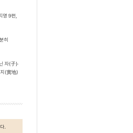
묘지명 9편,
다분히
 자(子)·
실지(實地)
다.