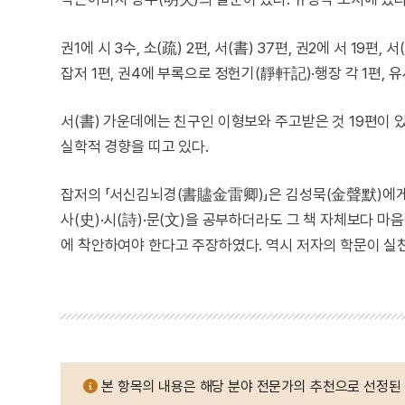
권1에 시 3수, 소(疏) 2편, 서(書) 37편, 권2에 서 19편, 
잡저 1편, 권4에 부록으로 정헌기(靜軒記)·행장 각 1편, 유사
서(書) 가운데에는 친구인 이형보와 주고받은 것 19편이 
실학적 경향을 띠고 있다.
잡저의 「서신김뇌경(書贐金雷卿)」은 김성묵(金聲默)에게 노
사(史)·시(詩)·문(文)을 공부하더라도 그 책 자체보다 
에 착안하여야 한다고 주장하였다. 역시 저자의 학문이 실
본 항목의 내용은 해당 분야 전문가의 추천으로 선정된