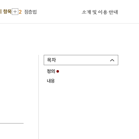
1
계미자
기 항목
2
점층법
소개 및 이용 안내
3
생원진사시
4
성변측후단자
5
12연기
6
남한기략
목차
7
대동
정의
8
박민기
내용
9
신계사
10
어우야담
1
계미자
2
점층법
3
생원진사시