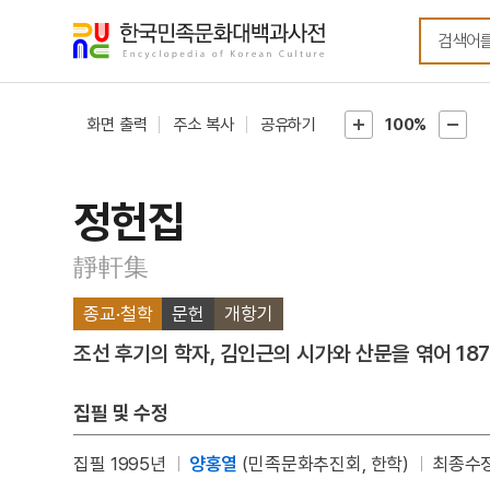
메뉴
본문
바로가기
바로가기
화면 출력
주소 복사
공유하기
100%
정헌집
靜軒集
종교·철학
문헌
개항기
조선 후기의 학자, 김인근의 시가와 산문을 엮어 18
집필 및 수정
집필 1995년
양홍열
(민족문화추진회, 한학)
최종수정