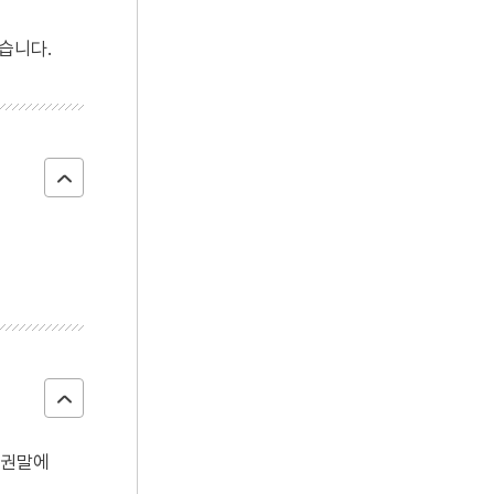
4
성변측후단자
습니다.
5
12연기
6
남한기략
7
대동
8
박민기
9
신계사
10
어우야담
, 권말에