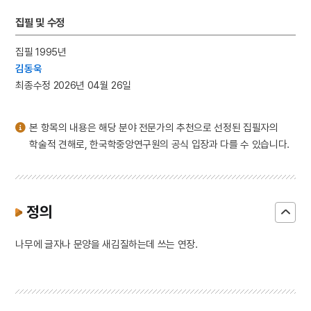
3
명빈묘
집필 및 수정
4
서울 보타사 마애보살 좌상
5
세조
집필 1995년
김동욱
6
동명왕편
최종수정 2026년 04월 26일
7
서희
8
광주학생운동
본 항목의 내용은 해당 분야 전문가의 추천으로 선정된 집필자의
9
광해군
학술적 견해로, 한국학중앙연구원의 공식 입장과 다를 수 있습니다.
10
김문기
정의
나무에 글자나 문양을 새김질하는데 쓰는 연장.