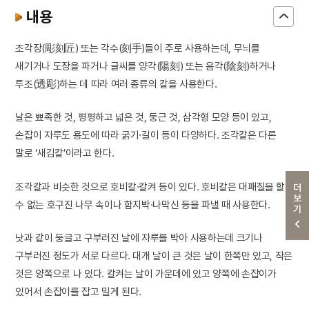
내용
조각장(彫刻匠) 또는 각수(刻手)들이 주로 사용하는데, 무늬를
새기거나 도장을 파거나 글씨를 양각(陽刻) 또는 음각(陰刻)하거나
투조(透彫)하는 데 따라 여러 종류의 칼을 사용한다.
날은 뾰족한 것, 평평하고 넓은 것, 둥근 것, 삼각형 모양 등이 있고,
손잡이 자루도 용도에 따라 굵기·길이 등이 다양하다. 조각칼은 다른
말로 ‘새김칼’이라고 한다.
조각칼과 비슷한 것으로 호비칼·칼켜 등이 있다. 호비칼은 대패질을 할
더보기
수 없는 호구진 나무 속이나 함지박·나막신 등을 파낼 때 사용한다.
낫과 같이 둥글고 구부러진 날에 자루를 박아 사용하는데 크기나
구부러진 정도가 서로 다르다. 대개 날이 큰 것은 날이 한쪽만 있고, 작은
것은 양쪽으로 나 있다. 칼켜는 날이 가운데에 있고 양쪽에 손잡이가
있어서 손잡이를 잡고 밀게 된다.