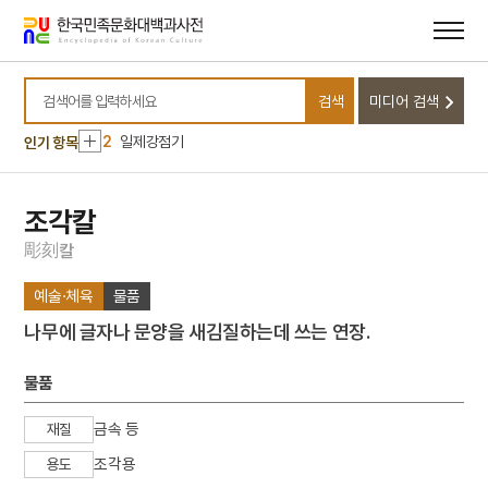
메뉴
본문
바로가기
바로가기
10
김문기
검색
미디어 검색
1
금성대군
검색어를 입력하세요
2
일제강점기
인기 항목
3
명빈묘
4
서울 보타사 마애보살 좌상
조각칼
5
세조
彫
刻
칼
6
동명왕편
예술·체육
물품
7
서희
나무에 글자나 문양을 새김질하는데 쓰는 연장.
8
광주학생운동
9
광해군
물품
10
김문기
금속 등
재질
1
금성대군
조각용
용도
2
일제강점기