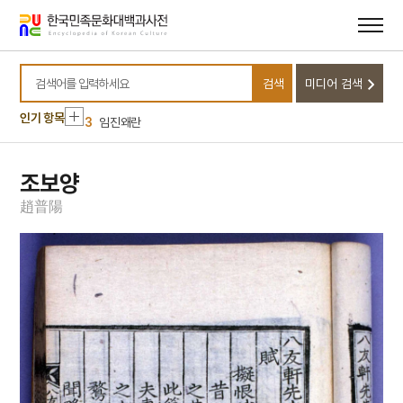
메뉴
본문
바로가기
바로가기
10
송곡대학교
1
화엄사 강희61년명 종
검색
미디어 검색
2
대정실업친목회
검색어를 입력하세요
인기 항목
3
임진왜란
4
화엄사 사사자석탑 앞 석등
5
김범우
조보양
6
보병 정위 예복
趙
普
陽
7
부위
8
서경천도론
9
소백산 비로사
10
송곡대학교
1
화엄사 강희61년명 종
2
대정실업친목회
3
임진왜란