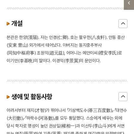
개설
본관은 한양(漢陽). 자는 인경(仁卿). 호는 팔우헌(八友軒). 안동 풍산
(安東 豊山) 외가에서 태어났다. 아버지는 동지중추부사
(同知中樞府事) 조원익(趙元益), 어머니는 예안이씨(禮安李氏)로
이기만(李基晩)의 딸이다. 이경익(李景翼)의 문인이다.
생애 및 활동사항
어려서부터 재지(才智)가 뛰어나서 「기삼백도수(朞三百度數)」·「대연수
(大衍數)」·「하락수(河洛數)」를 모두 통달했다. 스승에게 배우는 외에
당시 학자로 명성이 높던 권상일(權相一)과 이산두(李山斗)에게 서면
또는 면질(面質)하여 기중(器重: 재기를 중하게 여김)함을 인정받았다.