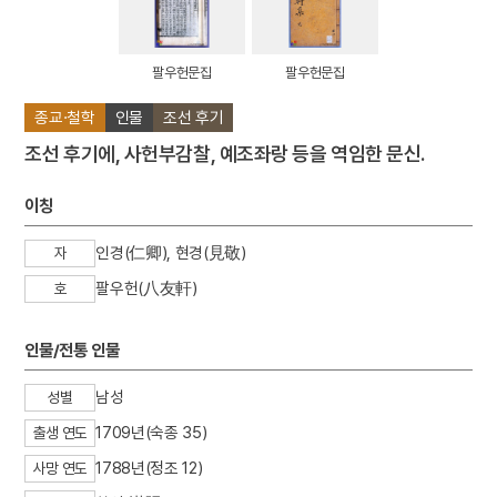
팔우헌문집
팔우헌문집
종교·철학
인물
조선 후기
조선 후기에, 사헌부감찰, 예조좌랑 등을 역임한 문신.
이칭
인경(仁卿), 현경(見敬)
자
팔우헌(八友軒)
호
인물/전통 인물
남성
성별
1709년(숙종 35)
출생 연도
1788년(정조 12)
사망 연도