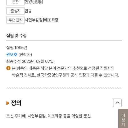
한양(漢陽)
본관
안동
출생지
사헌부감찰|예조좌랑
주요 관직
집필 및 수정
집필 1995년
권오호
(한학자)
최종수정 2023년 02월 07일
본 항목의 내용은 해당 분야 전문가의 추천으로 선정된 집필자의
학술적 견해로, 한국학중앙연구원의 공식 입장과 다를 수 있습니다.
정의
더보기
조선 후기에, 사헌부감찰, 예조좌랑 등을 역임한 문신.