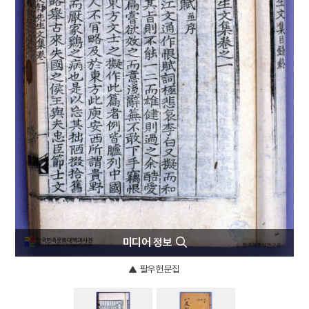
4
화엄사 사사자석탑 앞 석등
5
김범우
6
보병 정위 예복
7
부위
8
서경천도론
9
소백산 비로사
10
송곡대학교
미디어 정보
팔우헌문집