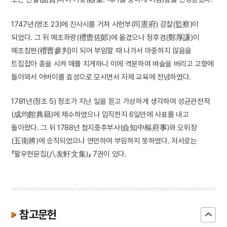
1747년(영조 23)에 진사시를 거쳐 사헌부(司憲府) 감찰(監察)이
되었다. 그 뒤 예조좌랑(禮曺佐郞)에 옮겼으나 정후겸(鄭厚謙)이
예조참판(禮曺參判)이 되어 부임할 때 나가서 마중하지 않음을
트집잡아 종을 시켜 매를 치게하니 이에 격분하여 벼슬을 버리고 고향에
돌아와서 어버이를 효성으로 모시면서 자제 교육에 전념하였다.
1781년(정조 5) 정조가 지난 일을 듣고 가상하게 생각하여 성균관전적
(成均館典籍)에 제수하였으나 입직한지 6일만에 사표를 내고
돌아왔다. 그 뒤 1788년 첨지중추부사(僉知中樞府事)와 오위장
(五衛將)에 승직되었으나 연만하여 부임하지 못하였다. 저서로는
『팔우헌문집(八友軒文集)』 7권이 있다.
참고문헌