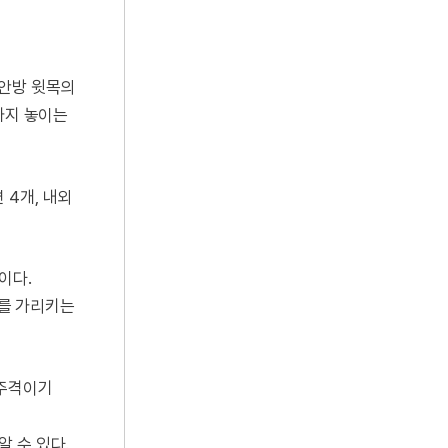
 안방 윗목의
까지 놓이는
 4개, 내외
이다.
를 가리키는
신주격이기
 수 있다.