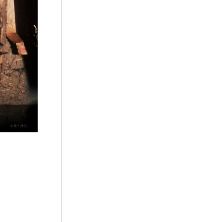
5
권자신
6
말띠
7
세조
8
심우도
9
평양남포고속도로
10
혼례