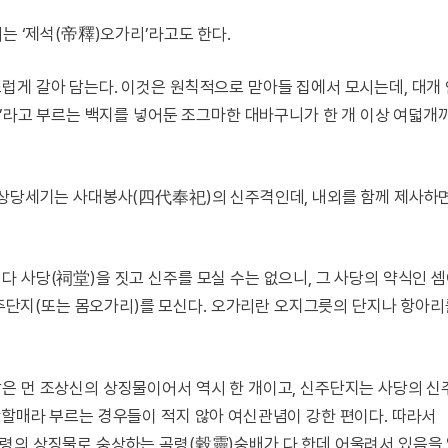
는 ‘제석(帝釋)오가리’라고도 한다.
럽게 갈아 담는다. 이것은 원칙적으로 맏아들 집에서 모시는데, 대개
기’라고 부르는 백지를 넣어둔 조그마한 대바구니가 한 개 이상 여덟개
조상당세기는 사대봉사(四代奉祀)의 신주격인데, 내외를 함께 제사하면
 사당(祠堂)을 짓고 신주를 모실 수는 없으니, 그 사당의 약식인 셈
단지(또는 몸오가리)를 모신다. 오가리란 오지그릇의 단지나 항아리
은 먼 조상신의 상징물이어서 역시 한 개이고, 신주단지는 사당의 
상할매라 부르는 경우들이 적지 않아 여신관념이 강한 편이다. 따라서
령의 상징물로 숭상하는 곡령(穀靈)숭배가 다 한데 어울려서 있음을 알