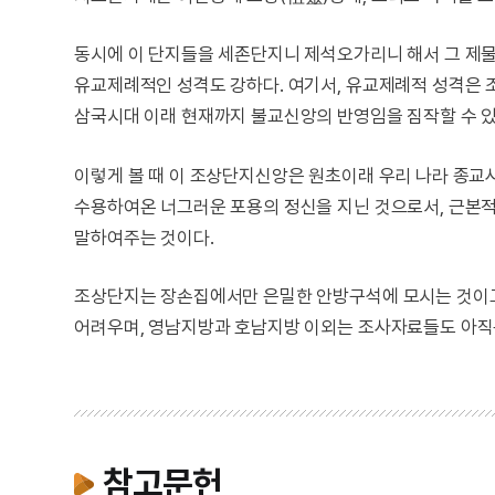
동시에 이 단지들을 세존단지니 제석오가리니 해서 그 제물
유교제례적인 성격도 강하다. 여기서, 유교제례적 성격은 
삼국시대 이래 현재까지 불교신앙의 반영임을 짐작할 수 있
이렇게 볼 때 이 조상단지신앙은 원초이래 우리 나라 종교
수용하여온 너그러운 포용의 정신을 지닌 것으로서, 근본
말하여주는 것이다.
조상단지는 장손집에서만 은밀한 안방구석에 모시는 것이고
어려우며, 영남지방과 호남지방 이외는 조사자료들도 아직은
참고문헌