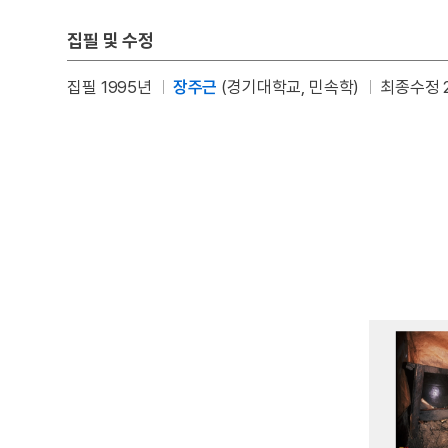
집필 및 수정
집필 1995년
장주근
(경기대학교, 민속학)
최종수정 2