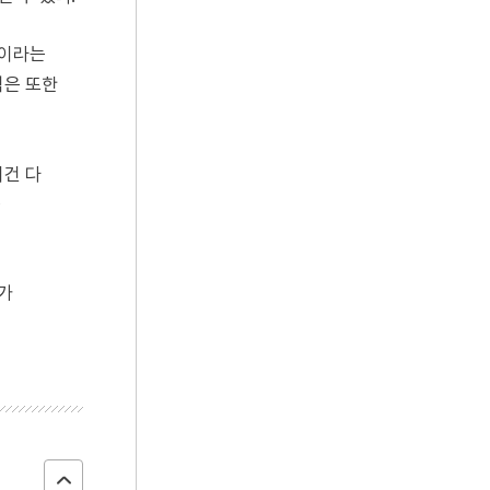
식이라는
격은 또한
이건 다
를
가