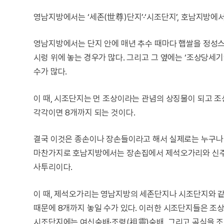
영남지방에서는 ‘세존(世尊)단지’·‘시조단지’, 호남지방에서
영남지방에서는 단지 안에 매년 추수 때마다 햅쌀을 정성스
시렁 위에 놓는 경우가 많다. 그리고 그 옆에는 ‘조상당세
수가 많다.
이 때, 시조단지는 먼 조상이라는 관념의 상징물이 되고 
각각이면 8개까지 되는 것이다.
결국 이것은 종손이나 장손들이라고 해서 실제로는 누구나 다
마찬가지로 호남지방에서는 장손집에서 제석오가리와 신주
사투리이다.
이 때, 제석오가리는 영남지방의 세존단지나 시조단지와 같
때문에 8개까지 놓일 수가 있다. 이러한 시조단지들은 조
시조단지에는 여신숭배·조령(祖靈)숭배, 그리고 곡식을 조