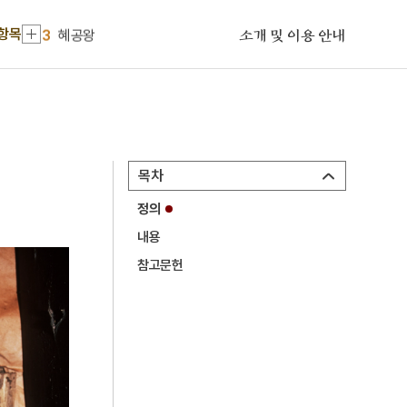
2
하서출판사
 항목
3
혜공왕
소개 및 이용 안내
4
경의기문록
5
권자신
6
말띠
7
세조
목차
8
심우도
정의
9
평양남포고속도로
내용
10
혼례
참고문헌
1
금성대군
2
하서출판사
3
혜공왕
4
경의기문록