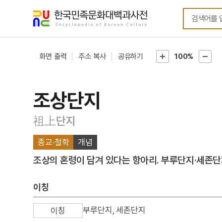
메뉴
본문
바로가기
바로가기
화면 출력
주소 복사
공유하기
100%
조상단지
祖上단지
종교·철학
개념
조상의 혼령이 담겨 있다는 항아리. 부루단지·세존단
이칭
부루단지, 세존단지
이칭