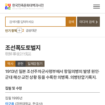
메뉴
본문
바로가기
바로가기
10
강릉 방해정
검색
미디어 검색
1
최장학
검색어를 입력하세요
2
금성대군
인기 항목
3
송순
4
3·1독립선언서
조선폭도토벌지
5
강화도조약
朝
鮮
暴
徒
討
伐
誌
6
고양 송포 백송
역사
문헌
일제강점기
7
미인도
1913년 일본 조선주차군사령부에서 항일의병의 발생 원인·
8
세조
군대 해산·교전 상황 등을 수록한 의병록. 의병탄압기록지.
9
세종
10
강릉 방해정
집필 및 수정
1
최장학
집필 1995년
2
금성대군
이구용
(강원대학교, 한국사)