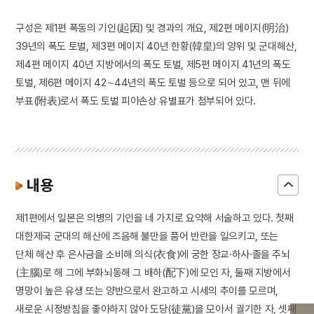
구성은 제1편 폭동의 기인(起因) 및 경과의 개요, 제2편 메이지(明治)
39년의 폭도 토벌, 제3편 메이지 40년 한황(韓皇)의 양위 및 군대해산,
제4편 메이지 40년 지방에서의 폭도 토벌, 제5편 메이지 41년의 폭도
토벌, 제6편 메이지 42∼44년의 폭도 토벌 등으로 되어 있고, 맨 뒤에
부표(附表)로서 폭도 토벌 피아손상 유별표가 첨부되어 있다.
내용
제1편에서 일본은 의병의 기인을 네 가지로 요약해 서술하고 있다. 첫째
대한제국 군대의 해산에 즈음해 불만을 품어 반란을 일으키고, 또는
단체 해산 후 은사금을 소비해 의식(衣食)에 궁한 장교·하사·졸을 주뇌
(主腦)로 해 그에 부화뇌동해 그 배하(配下)에 모인 자, 둘째 지방에서
명망이 높은 유생 또는 양반으로서 완고하고 시세의 추이를 모르며,
새로운 시정방침을 좋아하지 않아 도당(徒黨)을 모아서 궐기한 자, 셋째