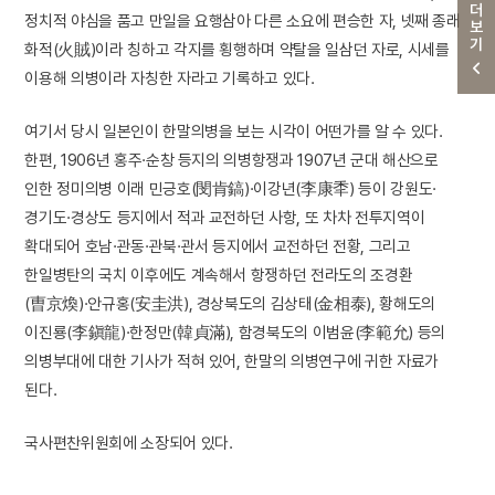
더보기
정치적 야심을 품고 만일을 요행삼아 다른 소요에 편승한 자, 넷째 종래
화적(火賊)이라 칭하고 각지를 횡행하며 약탈을 일삼던 자로, 시세를
이용해 의병이라 자칭한 자라고 기록하고 있다.
여기서 당시 일본인이 한말의병을 보는 시각이 어떤가를 알 수 있다.
한편, 1906년 홍주·순창 등지의 의병항쟁과 1907년 군대 해산으로
인한 정미의병 이래 민긍호(閔肯鎬)·이강년(李康秊) 등이 강원도·
경기도·경상도 등지에서 적과 교전하던 사항, 또 차차 전투지역이
확대되어 호남·관동·관북·관서 등지에서 교전하던 전황, 그리고
한일병탄의 국치 이후에도 계속해서 항쟁하던 전라도의 조경환
(曺京煥)·안규홍(安圭洪), 경상북도의 김상태(金相泰), 황해도의
이진룡(李鎭龍)·한정만(韓貞滿), 함경북도의 이범윤(李範允) 등의
의병부대에 대한 기사가 적혀 있어, 한말의 의병연구에 귀한 자료가
된다.
국사편찬위원회에 소장되어 있다.