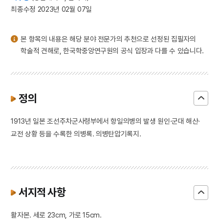
3
송순
최종수정 2023년 02월 07일
4
3·1독립선언서
5
강화도조약
본 항목의 내용은 해당 분야 전문가의 추천으로 선정된 집필자의
6
고양 송포 백송
학술적 견해로, 한국학중앙연구원의 공식 입장과 다를 수 있습니다.
7
미인도
8
세조
9
세종
정의
10
강릉 방해정
1913년 일본 조선주차군사령부에서 항일의병의 발생 원인·군대 해산·
교전 상황 등을 수록한 의병록. 의병탄압기록지.
서지적 사항
활자본. 세로 23cm, 가로 15cm.