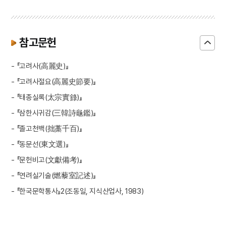
참고문헌
- 『고려사(高麗史)』
- 『고려사절요(高麗史節要)』
- 『태종실록(太宗實錄)』
- 『삼한시귀감(三韓詩龜鑑)』
- 『졸고천백(拙藁千百)』
- 『동문선(東文選)』
- 『문헌비고(文獻備考)』
- 『연려실기술(燃藜室記述)』
- 『한국문학통사』2(조동일, 지식산업사, 1983)