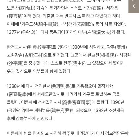
노음산(露陰山) 기슭에 은거하면서 스스로 석간(石磵) · 서하옹
(棲霞翁)이라 했다. 외출할 때는 반드시 소를 타고 다녔다고 하며
이때에 「기우도찬(騎牛圖贊)」 · 「석간가(石磵歌)」 등의 시를 지었다.
1377년(우왕 3)에 다시 등용되어 좌간의대부(左諫議大夫)가 됐다.
판전교시사(判典校寺事)로 있다가 1380년에 사임하고, 광주(廣州)
고원강촌(古垣江村)으로 퇴거했다. 그곳에서 판교원(板橋院) · 사평원
(沙平院)을 중수할 때에 스스로 원주(院主)라고 일컬으면서 떨어진
옷과 짚신으로 역부들과 함께 일했다.
1388년에 다시 전리판서(典理判書)로 기용됐으며 밀직제학
(密直提學)에서 서해도관찰사로 내려가서 왜구를 토벌하는 공을
올렸다. 이듬해에 첨서밀직사사(簽書密直司事)에 올랐다. 1390년
(공양왕 2)에는 계림부윤(鷄林府尹)이 되었으며, 1392년 조선개국
후에 강릉부사에 임명됐다.
이듬해에 병을 핑계되고 사직해 광주로 내려갔다가 다시 검교정당문학