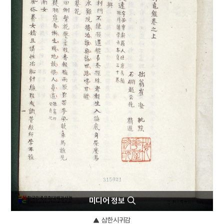
4
김예몽
5
동평관
6
섞박지
7
정약용
8
천부인
9
형제복지원 사건
10
환웅
미디어 정보
삼한시귀감