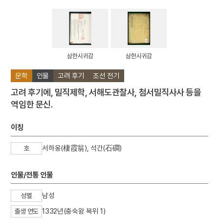
삼한시귀감
삼한시귀감
문학
인물
고려 후기
조선 전기
고려 후기에, 밀직제학, 서해도관찰사, 첨서밀직사사 등을
역임한 문신.
이칭
서하옹(棲霞翁), 석간(石磵)
호
인물/전통 인물
남성
성별
1332년(충숙왕 복위 1)
출생 연도