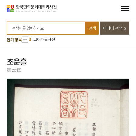
메뉴
본문
바로가기
바로가기
10
환웅
1
순천 선암사 동종
검색
미디어 검색
2
임한주
검색어를 입력하세요
3
고어재료사전
인기 항목
4
김예몽
5
동평관
조운흘
6
섞박지
趙
云
仡
7
정약용
8
천부인
9
형제복지원 사건
10
환웅
1
순천 선암사 동종
2
임한주
3
고어재료사전