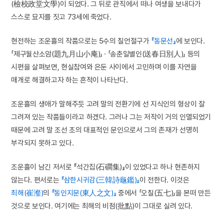
(檢校政堂文學)이 되었다. 그 뒤로 관직에서 떠나 여생을 보내다가
스스로 묘지를 짓고 73세에 죽었다.
현전하는 조운흘의 작품으로는 5수의 칠언절구가
『동문선』
에 보인다.
「제구월산소암(題九月山小庵)」 · 「송춘일별인(送春日別人)」 등의
시편을 살펴보면, 현실참여와 은둔 사이에서 고민하며 이를 자연을
매개로 해결하고자 하는 흔적이 나타난다.
조운흘의 생애가 말해주듯 고려 말의 전환기에 선 지식인의 형상이 잘
그려져 있는 작품들이라고 하겠다. 그러나 그는 저작이 거의 인멸되었기
때문에 고려 말 조선 초의 대표적인 문인으로서 그의 존재가 선명히
부각되지 못하고 있다.
조운흘이 남긴 저서로 『석간집(石磵集)』이 있었다고 하나 현존하지
않는다. 편서로는
『삼한시귀감(三韓詩龜鑑)』
이 전한다. 이것은
최해(崔瀣)
의
『동인지문(東人之文)』
중에서 「오칠(五七)」을 본떠 만든
것으로 보인다. 여기에는 최해의 비점(批點)이 그대로 실려 있다.