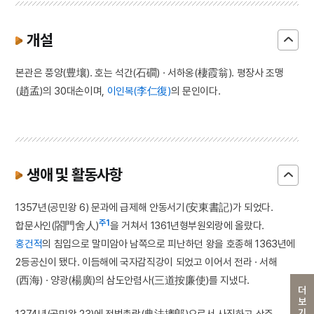
개설
본관은 풍양(豊壤). 호는 석간(石磵) · 서하옹(棲霞翁). 평장사 조맹
(趙孟)의 30대손이며,
이인복(李仁復)
의 문인이다.
생애 및 활동사항
1357년(공민왕 6) 문과에 급제해 안동서기(安東書記)가 되었다.
주1
합문사인(閤門舍人)
을 거쳐서 1361년형부원외랑에 올랐다.
홍건적
의 침입으로 말미암아 남쪽으로 피난하던 왕을 호종해 1363년에
2등공신이 됐다. 이듬해에 국자감직강이 되었고 이어서 전라 · 서해
(西海) · 양광(楊廣)의 삼도안렴사(三道按廉使)를 지냈다.
더보기
1374년(공민왕 23)에 전법총랑(典法摠郎)으로서 사직하고 상주