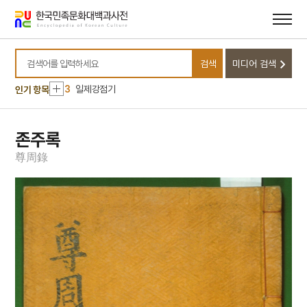
메뉴
본문
바로가기
바로가기
10
원가
1
손곡산인전
검색
미디어 검색
2
오위도총부
검색어를 입력하세요
3
일제강점기
인기 항목
4
허후
5
금성대군
존주록
6
김구
尊
周
錄
7
완당인보
8
용비어천가
9
용주사 대웅전 후불탱화
10
원가
1
손곡산인전
2
오위도총부
3
일제강점기