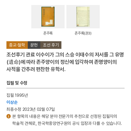
존주록
존주록(권3)
종교·철학
문헌
조선 후기
조선후기 관료 이수이가 그의 스승 이태수의 저서를 그 유명
(遺命)에 따라 존주양이의 정신에 입각하여 존명양이의
사적을 간추려 편찬한 유학서.
집필 및 수정
집필 1995년
이상순
최종수정 2023년 02월 07일
본 항목의 내용은 해당 분야 전문가의 추천으로 선정된 집필자의
학술적 견해로, 한국학중앙연구원의 공식 입장과 다를 수 있습니다.