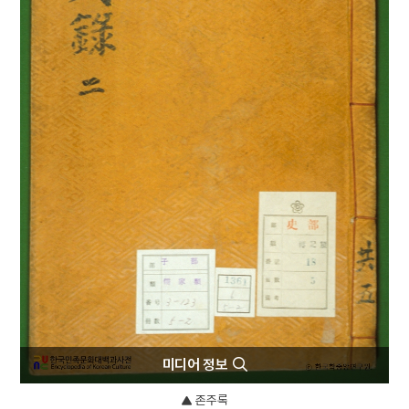
4
허후
5
금성대군
6
김구
7
완당인보
8
용비어천가
9
용주사 대웅전 후불탱화
10
원가
미디어 정보
존주록