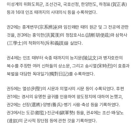
이성계의 위화도회군, 조선건국, 국호선정, 한양천도, 하정표(賀正表)
등과 16대 인조 때까지의 사대의식 등을 수록하였다.
권2에는 종계변무(宗系辨誣)와 임진왜란 때의 원군 및 그 전공에 관한
것을, 권3에는 홍익한(洪翼漢)의 청참호사소(請斬胡使疏)와 삼학사
(三學士)의 척화의적(斥和義蹟)을 실었다.
권4에는 인조 때부터 숙종 때까지의 능지문(陵誌文)과 병자호란의
복수를 주장한 여러 신하들의 상소문, 그리고 송시열(宋時烈)이 효종과
북벌을 대담한 독대일기(獨對日記)를 수록하였다.
권5에는 열성(列聖)의 시문과 의열사의 시문 등이 수록되었다. 후편
권1에는 경서의 유명한 글귀를 인용하여 왕도정치에 대하여 논했고,
권2에는 선장(選將)·양병(養兵)·병기 사용·축성 등을 기록하였다.
권3에서는 도감(都監)·진군세(鎭軍勢) 등을, 권4에는 조선·왜·달노
(達奴)의 군사적 장단점 등에 관한 것을 기록하였다.