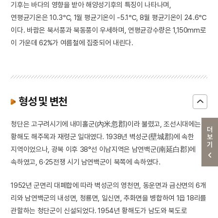
기후는 바다의 영향을 받아 해양성기후의 특징이 나타나며,
연평균기온은 10.3℃, 1월 평균기온이 -5.1℃, 8월 평균기온이 24.6℃
이다. 바람은 북서풍과 북동풍이 우세하며, 연평균강수량은 1,150mm로
이 가운데 62%가 여름철에 집중되어 내린다.
형성 및 변천
청단은 고구려시기에 내미홀군(內米忽郡)이라 불렸고, 조선시대에는
더보기
황해도 해주목과 재령군 일대였다. 1938년 벽성군(壁城郡)에 속한
지역이었으나, 광복 이후 38°선 이남지역은 남연백군(南延白郡)에
속하였고, 6·25전쟁 시기 남연백군이 북쪽에 속하였다.
1952년 군면리 대폐합에 따라 벽성군의 영천면, 동운면과 금산면의 6개
리와 남연백군의 내성면, 청룡면, 일신면, 추화면을 병합하여 1읍 18리를
관할하는 청단군이 신설되었다. 1954년 황해도가 남도와 북도로