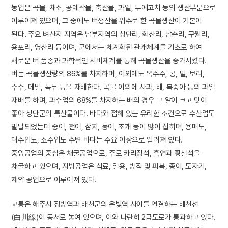
농업은 곡물, 채소, 공예작물, 축산물, 과일, 누에고치 등의 생산부문으로
이루어져 있으며, 그 중에도 벼생산을 위주로 한 곡물생산이 기본이
된다. 주요 벼산지 지역은 남부지역의 청단리, 화산리, 남촌리, 구월리,
용포리, 영산리 등이며, 군에서는 체계화된 관개체계를 기초로 하여
새로운 벼 품종과 과학적인 시비체계를 통해 곡물생산을 증가시켰다.
벼는 곡물생산량의 86%를 차지하며, 이외에도 옥수수, 콩, 밀, 보리,
수수, 메밀, 녹두 등을 재배한다. 곡물 이외에 사과, 배, 복숭아 등의 과일
재배를 하며, 과수업의 68%를 차지하는 배의 경우 그 알이 크고 맛이
좋아 청단군의 특산물이다. 바다와 접해 있는 유리한 조건으로 수산업도
발달되었는데 숭어, 전어, 삼치, 농어, 조개 등이 많이 잡히며, 용매도,
대수압도, 소수압도 주변 바다는 주요 어장으로 알려져 있다.
중앙공업의 중심은 채굴공업으로, 주로 카리장석, 흑연과 황철석을
채굴하고 있으며, 지방공업은 식료, 일용, 방직 및 피복, 종이, 도자기,
제약 공업으로 이루어져 있다.
교통은 해주시 장방역과 배천군의 은빛역 사이를 연결하는 배천선
(白川線)이 동서로 놓여 있으며, 이와 나란히 2급도로가 통과하고 있다.