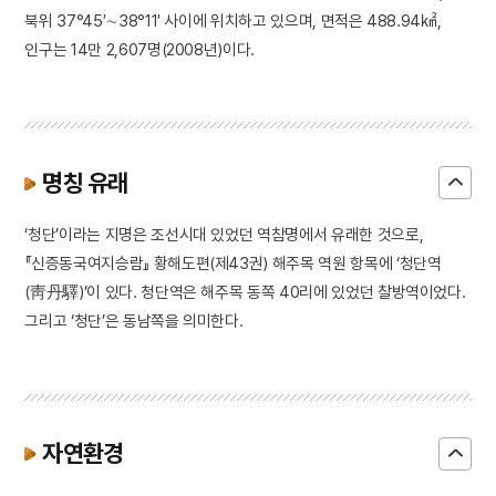
북위 37°45′∼38°11′ 사이에 위치하고 있으며, 면적은 488.94㎢,
인구는 14만 2,607명(2008년)이다.
명칭 유래
‘청단’이라는 지명은 조선시대 있었던 역참명에서 유래한 것으로,
『신증동국여지승람』 황해도편(제43권) 해주목 역원 항목에 ‘청단역
(靑丹驛)’이 있다. 청단역은 해주목 동쪽 40리에 있었던 찰방역이었다.
그리고 ‘청단’은 동남쪽을 의미한다.
자연환경