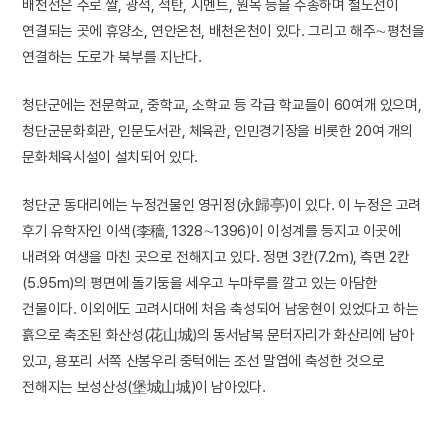
배천선은 주로 쌀, 광석, 석탄, 시멘트, 원목 등을 수송하며 철도선이
연결되는 곳에 휴양소, 연안온천, 배천온천이 있다. 그리고 해주∼평천을
연결하는 도로가 북부를 지난다.
청단군에는 전문학교, 중학교, 소학교 등 각급 학교들이 60여개 있으며,
청단군문화회관, 인문도서관, 체육관, 인민경기장을 비롯한 20여 개의
문화체육시설이 설치되어 있다.
청단군 동대리에는 누정건물인 영귀정(永歸亭)이 있다. 이 누정은 고려
후기 유학자인 이색(李穡, 1328∼1396)이 이성계를 등지고 이곳에
내려와 여생을 마친 곳으로 전해지고 있다. 정면 3칸(7.2m), 측면 2칸
(5.95m)의 평면에 돌기둥을 세우고 누마루를 깔고 있는 아담한
건물이다. 이외에도 고려시대에 처음 축성되어 남웅현이 있었다고 하는
흙으로 축조된 화산성(花山城)의 동서남북 문터자리가 화산리에 남아
있고, 용포리 서쪽 산봉우리 중턱에는 조선 말엽에 축성한 것으로
전해지는 보성산성(堡城山城)이 남아있다.