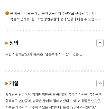
3
북조선임시인민위원회
4
효감천
본 항목의 내용은 해당 분야 전문가의 추천으로 선정된 집필자의
5
다리
학술적 견해로, 한국학중앙연구원의 공식 입장과 다를 수 있습니다.
6
대한민국 임시정부
7
서울말
8
절기
정의
9
계
북한의 황해남도(黃海南道) 남동부에 자리 잡고 있는 군.
10
김치
개설
황해남도 남동쪽에 위치한 청단군(靑丹郡)의 북쪽은 신원군, 봉천군 및
황해북도 인산군과, 남쪽은 황해와 접하고 있다. 그리고 동쪽은 연안군,
서쪽은 해주시와 마주하고 있는 지역이다. 동경 125°47′∼126°07′,