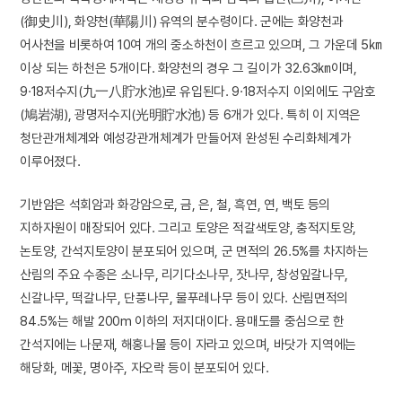
(御史川), 화양천(華陽川) 유역의 분수령이다. 군에는 화양천과
어사천을 비롯하여 10여 개의 중소하천이 흐르고 있으며, 그 가운데 5㎞
이상 되는 하천은 5개이다. 화양천의 경우 그 길이가 32.63㎞이며,
9·18저수지(九一八貯水池)로 유입된다. 9·18저수지 이외에도 구암호
(鳩岩湖), 광명저수지(光明貯水池) 등 6개가 있다. 특히 이 지역은
청단관개체계와 예성강관개체계가 만들어져 완성된 수리화체계가
이루어졌다.
기반암은 석회암과 화강암으로, 금, 은, 철, 흑연, 연, 백토 등의
지하자원이 매장되어 있다. 그리고 토양은 적갈색토양, 충적지토양,
논토양, 간석지토양이 분포되어 있으며, 군 면적의 26.5%를 차지하는
산림의 주요 수종은 소나무, 리기다소나무, 잣나무, 창성잎갈나무,
신갈나무, 떡갈나무, 단풍나무, 물푸레나무 등이 있다. 산림면적의
84.5%는 해발 200m 이하의 저지대이다. 용매도를 중심으로 한
간석지에는 나문재, 해홍나물 등이 자라고 있으며, 바닷가 지역에는
해당화, 메꽃, 명아주, 자오락 등이 분포되어 있다.