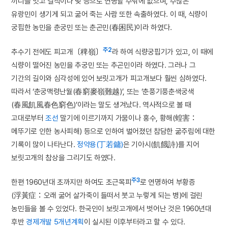
끼니를 잇고 걸식이나 빚 등으로 연명할 수밖에 없으며, 수많은
유랑민이 생기게 되고 굶어 죽는 사람 또한 속출하였다. 이 때, 식량이
궁핍한 농민을 춘궁민 또는 춘곤민(春困民)이라 하였다.
주2
추수기 전에도 피고개〔稗嶺〕
라 하여 식량궁핍기가 있고, 이 때에
식량이 떨어진 농민을 추궁민 또는 추곤민이라 하였다. 그러나 그
기간의 길이와 심각성에 있어 보릿고개가 피고개보다 훨씬 심하였다.
따라서 ‘춘궁맥령난월(春窮麥嶺難越)’, 또는 ‘춘풍기풍춘색궁색
(春風飢風春色窮色)’이라는 말도 생겨났다. 역사적으로 볼 때
고대로부터
조선
말기에 이르기까지 가뭄이나 홍수, 황해(蝗害：
메뚜기로 인한 농사피해) 등으로 인하여 벌어졌던 참담한 굶주림에 대한
기록이 많이 나타난다.
정약용(丁若鏞)
은 기아시(飢餓詩)를 지어
보릿고개의 참상을 그리기도 하였다.
주3
한편 1960년대 초까지만 하여도 초근목피
로 연명하여 부황증
(浮黃症：오래 굶어 살가죽이 들떠서 붓고 누렇게 되는 병)에 걸린
농민들을 볼 수 있었다. 한국인이 보릿고개에서 벗어난 것은 1960년대
후반
경제개발 5개년계획
이 실시된 이후부터라고 할 수 있다.