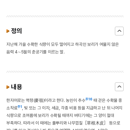
정의
지난해 가을 수확한 식량이 모두 떨어지고 하곡인 보리가 여물지 않은
음력 4∼5월의 춘궁기를 이르는 말.
내용
주16
한자어로는 맥령(麥嶺)이라고 한다. 농민이 추수
때 걷은 수확물 중
주1
소작료
, 빚 또는 그 이자, 세금, 각종 비용 등을 지급하고 난 뒤 나머지
식량으로 초여름에 보리가 수확될 때까지 버티기에는 그 양이 절대
부족하다. 따라서 이 때에는 풀뿌리와 나무껍질［草根木皮］ 등으로