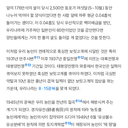
앞의 176만석의 쌀이 당시 2,500만 동포가 여섯달(5∼10월) 동안
나누어 먹어야 할 양식이었다면 한 사람 앞에 하루 평균 0.04홉씩
돌아가는 셈이다. 이 0.04홉도 당시 우선적으로 백미배급을 받던,
우리나라에 거주하던 일본인이 60만이었던 것을 감안한다면
양민들에게는 거의 한 톨의 쌀도 돌아갈 게 없었다는 것을 뜻한다.
이처럼 우리 농민이 연례적으로 혹심한 보릿고개에 시달린 것은 특히
주11
주12
1931년 만주사변
이후 1937년 중일전쟁
에 이르는 대륙전쟁과
주13
태평양전쟁
기간일 것이다. 태평양전쟁의 와중에서 한국인은 일찍이
겪어보지 못하였던 혹심한 보릿고개를 겪어야 하였다. 이처럼 극심한
약탈과 10년 동안 흉년이 겹쳐 일찍이 없던 보릿고개의 참상을 겪는
가운데, 우리나라는
8 · 15광복
을 맞게 되었다.
주14
1945년의 광복은 우리 농민을 천년의 질곡
에서 해방시켜 주는
계기가 되었다. 경자유전(耕者有田)의 원칙에 따라 ‘농토를
농민에게’라는 농민의식이 집약되어 드디어 1949년 6월 ‘유상몰수
주15
유상분배’의 원칙에 의한 토지개혁법
이 제정되어 농민이 ‘제 땅’을