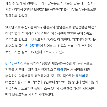
가질 수 있게 된 것이다. 그러나 남북분단의 비운을 맞은 데다 정치 ·
사회 · 경제적 혼란은 보릿고개를 극복하기에는 너무도 부정적으로만
작용하고 있었다.
200만으로 추산되는 해외귀환동포와 월남동포로 농민생활은 여전히
참담하였다. 일제강점기의 식민적 지주생활에 연연한 구지주층도
온존하고 있었으니 보릿고개가 없어질 리 없었다. 거기에다 민족사상
최대의 비극인
6 · 25전쟁
이 일어났고, 전후의 수복 또한 부진하여
보릿고개는 실로 1960년대 초까지 이어졌다.
5 · 16 군사정변
을 통하여 1963년 제3공화국수립 후, 공업국으로
전환을 시도하는 과정에서 단기적으로
미국
등에서 식량을 대량
수입하여 양곡부족을 해결하였다. 중 · 장기적으로는
통일벼
등
벼품종개량과 비료 · 농약의 공급확대 등으로 식량증산에 힘써 식량의
자급자족을 도모하여 농민의 소득증대와 생활환경 개선이 진전됨에
따라 보릿고개도 서서히 사라져갔다.