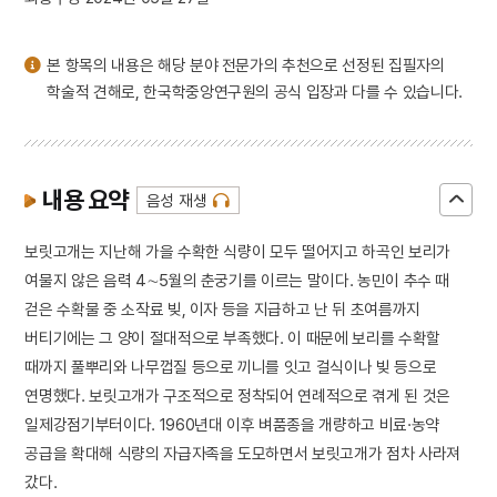
3
친일인명사전
4
태극선
본 항목의 내용은 해당 분야 전문가의 추천으로 선정된 집필자의
5
방한준
학술적 견해로, 한국학중앙연구원의 공식 입장과 다를 수 있습니다.
6
안동 조탑리 오층전탑
7
금성대군
8
김말
내용 요약
음성 재생
9
김홍도
10
낙화놀이
보릿고개는 지난해 가을 수확한 식량이 모두 떨어지고 하곡인 보리가
여물지 않은 음력 4∼5월의 춘궁기를 이르는 말이다. 농민이 추수 때
걷은 수확물 중 소작료 빚, 이자 등을 지급하고 난 뒤 초여름까지
버티기에는 그 양이 절대적으로 부족했다. 이 때문에 보리를 수확할
때까지 풀뿌리와 나무껍질 등으로 끼니를 잇고 걸식이나 빚 등으로
연명했다. 보릿고개가 구조적으로 정착되어 연례적으로 겪게 된 것은
일제강점기부터이다. 1960년대 이후 벼품종을 개량하고 비료·농약
공급을 확대해 식량의 자급자족을 도모하면서 보릿고개가 점차 사라져
갔다.