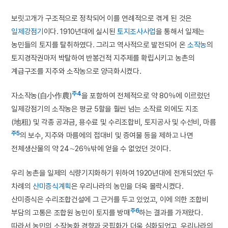
보릿고개가 구조적으로 정착되어 이를 연례적으로 겪게 된 것은
일제강점기
이다. 1910년대에 실시된
토지조사사업
을 통해서 일제는
농민들의 토지를 탈취하였다. 그리고 역사적으로 발전되어 온
소작농
의
토지경작권마저 박탈하여 반봉건적 지주제를 확립시키고 농촌의
계급구조를 지주와 소작농으로 양극화시켰다.
주4
자소작농(自小作農)
을 포함하여 전체적으로 약 80％에 이르렀던
일제강점기의 소작농은 평균 5할을 훨씬 넘는 소작료 외에도 지조
(地租) 및 각종 공과금, 용수료 및 수리조합비, 토지공사 및 수선비, 마름
주5
의 보수, 지주와 마름에의 접대비 및 증여물 등을 제하고 나면
전체생산물의 약 24∼26％밖에 얻을 수 없었던 것이다.
우리 농촌을 일제의 식량기지화하기 위하여 1920년대에 전개되었던 두
차례의
산미증식계획
은 우리나라의 농민을 더욱 몰락시켰다.
산미증식은 수리조합건설에 그 근거를 두고 있었고, 이에 의한 조합비
주6
부담의 고통은 조합원 농민이 토지를 방매
하는 결과를 가져왔다.
따라서 농민의 소작농화 경향과 궁핍화가 더욱 심화되었고, 우리나라의