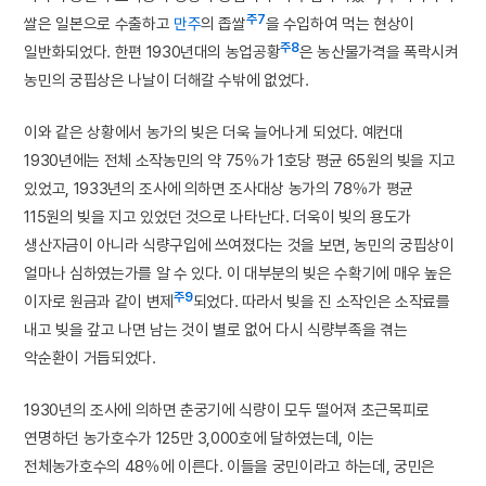
주7
쌀은 일본으로 수출하고
만주
의 좁쌀
을 수입하여 먹는 현상이
주8
일반화되었다. 한편 1930년대의 농업공황
은 농산물가격을 폭락시켜
농민의 궁핍상은 나날이 더해갈 수밖에 없었다.
이와 같은 상황에서 농가의 빚은 더욱 늘어나게 되었다. 예컨대
1930년에는 전체 소작농민의 약 75％가 1호당 평균 65원의 빚을 지고
있었고, 1933년의 조사에 의하면 조사대상 농가의 78％가 평균
115원의 빚을 지고 있었던 것으로 나타난다. 더욱이 빚의 용도가
생산자금이 아니라 식량구입에 쓰여졌다는 것을 보면, 농민의 궁핍상이
얼마나 심하였는가를 알 수 있다. 이 대부분의 빚은 수확기에 매우 높은
주9
이자로 원금과 같이 변제
되었다. 따라서 빚을 진 소작인은 소작료를
내고 빚을 갚고 나면 남는 것이 별로 없어 다시 식량부족을 겪는
악순환이 거듭되었다.
1930년의 조사에 의하면 춘궁기에 식량이 모두 떨어져 초근목피로
연명하던 농가호수가 125만 3,000호에 달하였는데, 이는
전체농가호수의 48％에 이른다. 이들을 궁민이라고 하는데, 궁민은