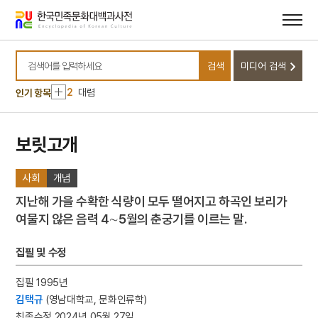
메뉴
본문
바로가기
바로가기
10
낙화놀이
검색
미디어 검색
1
대정실업친목회
검색어를 입력하세요
2
대렴
인기 항목
3
친일인명사전
4
태극선
보릿고개
5
방한준
사회
개념
6
안동 조탑리 오층전탑
7
금성대군
지난해 가을 수확한 식량이 모두 떨어지고 하곡인 보리가
여물지 않은 음력 4∼5월의 춘궁기를 이르는 말.
8
김말
9
김홍도
집필 및 수정
10
낙화놀이
집필 1995년
1
대정실업친목회
김택규
(영남대학교, 문화인류학)
2
대렴
최종수정 2024년 05월 27일