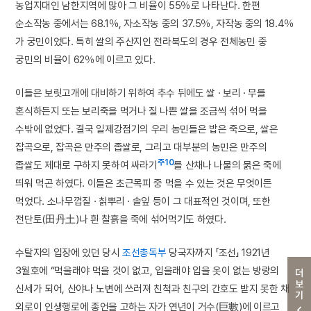
농업지대인 남한지역에 많아 그 비율이 55％로 나타난다. 한편
순소작농 중에서는 68.1％, 자소작농 중의 37.5％, 자작농 중의 18.4％
가 궁민이었다. 특히 쌀의 주산지인 전라북도의 경우 전체농민 중
궁민의 비율이 62％에 이르고 있다.
이들은 보릿고개에 대비하기 위하여 추수 뒤에도 쌀 · 보리 · 무를
혼식하든지 또는 보리죽을 먹거나 질 나쁜 쌀을 조금씩 섞어 먹을
수밖에 없었다. 결국 일제강점기의 우리 농민들은 밥은 죽으로, 쌀은
잡곡으로, 잡곡은 만주의 좁쌀로, 그리고 대부분의 농민은 만주의
주10
좁쌀도 제대로 구하지 못하여 싸라기
를 산채나 나물의 묽은 죽에
띄워 먹곤 하였다. 이들은 초근목피 중 먹을 수 있는 것은 무엇이든
먹었다. 소나무껍질 · 칡뿌리 · 솔잎 등이 그 대표적인 것이며, 또한
전단토(田丹土)나 흰 찰흙을 죽에 섞어먹기도 하였다.
수탈자의 입장에 있던 당시
조선총독부
당국자까지 「조선」 1921년
3월호에 “먹을래야 먹을 것이 없고, 입을래야 입을 옷이 없는 방랑의
더보기
신세가 되어, 산야나 노변에 쓰러져 친척과 친구의 간호도 받지 못한 채
외로이 인생행로에 종언을 고하는 자가 연년이 거수(巨數)에 이르고