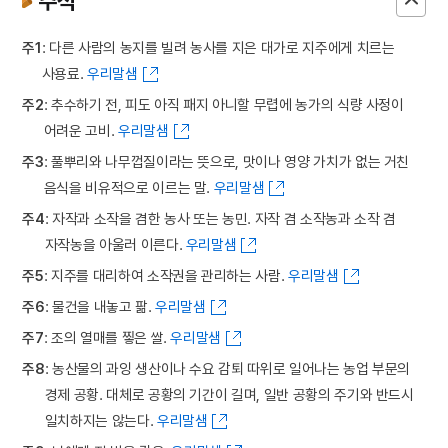
주석
주1
: 다른 사람의 농지를 빌려 농사를 지은 대가로 지주에게 치르는
사용료.
우리말샘
주2
: 추수하기 전, 피도 아직 패지 아니할 무렵에 농가의 식량 사정이
어려운 고비.
우리말샘
주3
: 풀뿌리와 나무껍질이라는 뜻으로, 맛이나 영양 가치가 없는 거친
음식을 비유적으로 이르는 말.
우리말샘
주4
: 자작과 소작을 겸한 농사 또는 농민. 자작 겸 소작농과 소작 겸
자작농을 아울러 이른다.
우리말샘
주5
: 지주를 대리하여 소작권을 관리하는 사람.
우리말샘
주6
: 물건을 내놓고 팖.
우리말샘
주7
: 조의 열매를 찧은 쌀.
우리말샘
주8
: 농산물의 과잉 생산이나 수요 감퇴 따위로 일어나는 농업 부문의
경제 공황. 대체로 공황의 기간이 길며, 일반 공황의 주기와 반드시
일치하지는 않는다.
우리말샘