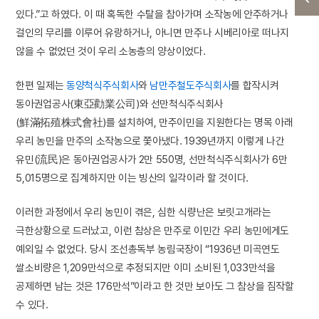
있다.”고 하였다. 이 때 혹독한 수탈을 참아가며 소작농에 안주하거나
걸인의 무리를 이루어 유랑하거나, 아니면 만주나 시베리아로 떠나지
않을 수 없었던 것이 우리 소농층의 양상이었다.
한편 일제는
동양척식주식회사
와
남만주철도주식회사
를 합작시켜
동아권업공사(東亞勸業公司)와 선만척식주식회사
(鮮滿拓殖株式會社)를 설치하여, 만주이민을 지원한다는 명목 아래
우리 농민을 만주의 소작농으로 쫓아냈다. 1939년까지 이렇게 나간
유민(流民)은 동아권업공사가 2만 550명, 선만척식주식회사가 6만
5,015명으로 집계하지만 이는 빙산의 일각이라 할 것이다.
이러한 과정에서 우리 농민이 겪은, 심한 식량난은 보릿고개라는
극한상황으로 드러났고, 이런 참상은 만주로 이민간 우리 농민에게도
예외일 수 없었다. 당시 조선총독부 농림국장이 “1936년 미곡연도
쌀소비량은 1,209만석으로 추정되지만 이미 소비된 1,033만석을
공제하면 남는 것은 176만석”이라고 한 것만 보아도 그 참상을 짐작할
수 있다.