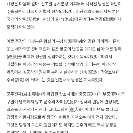
배경은 다음과 같다. 선조말 동서분당 이후부터 시작된 당쟁은 왜란이
수습되면서 더욱 어지럽게 전개되어갔다. 파당간의 싸움에서 당론은
국가의 안위(安危)나 민생의 휴척(休戚)에 관계되는 정강(政綱)이나
정책이 아니었다.
이들 주장의 대부분은 왕실의 복상제(服喪制)와 같은 의례적인 문제
또는 세자책봉·왕비책립과 같은 궁중의 변동을 계기로 삼아 다른 정파
(政派)를 배제해 정권만 장악하려는 것이 주목적이었다. 따라서
대립하는 파당간의 싸움은 격렬할 수밖에 없었다. 더욱이 파당간의
싸움에서 성공하면 권세를 누리고 실패하면 찬축(竄逐 : 귀양보냄)과
주륙(誅戮)이 뒤따르는 것을 알면서도 당쟁은 계속되었다.
군주전제(君主專制)가 확립된 왕조시대는 궁중(宮中)과 부중(府中)의
구별이 명확하지 않고 군주의 자의(恣意)가 정국의 변동에 결정적인
결과를 가져오기도 한다. 그리고 당인(黨人)은 이러한 면을 틈타 그
감정을 격동시킴으로써 정국의 변동을 가져오는 예가 적지 않았다.
그것은 당쟁의 폐습이 원인이기도 하지만 군주의 태도 역시 당쟁을
조성하는 데 큰 원인이 되기도 하였다.