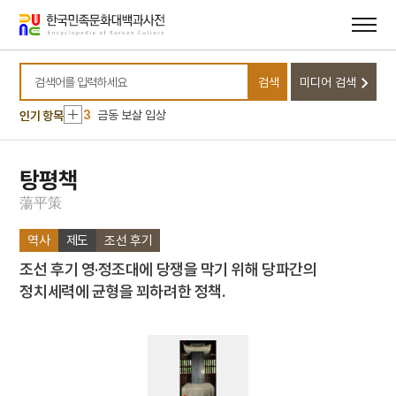
메뉴
본문
바로가기
바로가기
10
별무반
1
금성대군
검색
미디어 검색
2
세조
검색어를 입력하세요
3
금동 보살 입상
인기 항목
4
광복절 노래
5
금동 미륵보살 반가 사유상
탕평책
6
64괘
蕩
平
策
7
고조선
역사
제도
조선 후기
8
구호나무
조선 후기 영·정조대에 당쟁을 막기 위해 당파간의
9
김자점
정치세력에 균형을 꾀하려한 정책.
10
별무반
1
금성대군
2
세조
3
금동 보살 입상