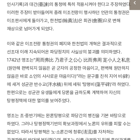
인사기록)과 대간(臺諫)의 통청에 특히 적용시켜야 한다고 주장하였다.
이러한 주장이 받아들여져 종래 이조전랑이 행사하던 언관의 통청권은
이조판서에게 돌아가고, 한천법(翰薦法)은 회권(會圈)으로 변해
재상으로 넘어가게 되었다.
이와 같은 이조전랑 통청권의 폐지와 한천법의 개혁은 결과적으로
선조대 이래 지속되어온 파당정치의 사실상의 붕괴를 의미하였다.
1742년 영조는“周而弗比 乃君子之公心 比而弗周 寔小人之私意
(원만해 편벽되지 않음은 곧 군자의 공정한 마음이고, 편벽해 원만하지
않음은 바로 소인의 사사로운 마음이다)”라는 문구를 친히 지어 비(碑)
에 새겨 성균관 반수교(泮水橋) 위에 세워 ‘탕평비(蕩平碑)’라 하였다.
한편으로는 성균관 유생들에게 당론을 금하도록 계책하여 자신의
탕평정책에 대한 열의를 보여주었다.
영조는 초·중반기에는 완론탕평으로 파당간의 병진을 기본 바탕으로
하였다. 그러나 탕평정책기반의 확보과정에서 노론의 우위를 피할 수는
없었다. 따라서 탕평책은 노·소론간에 청류(淸流)를 자처하는
강경파들의 반대에 부딪혔으며, 영조는 이를 극복하기 위해 혼인관계를