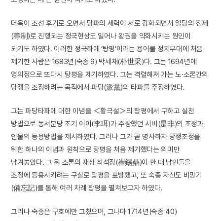
더욱이 조선 후기로 오면서 당파의 세력이 서로 강화되면서 일당의 전제
(專制)로 진행되는 정국현상도 일어나 왕권을 약화시키는 원인이
되기도 하였다. 이러한 정국하에 ‘탕평’이라는 용어를 정치무대에 처음
제기한 사람은 1683년(숙종 9) 박세채(朴世采)다. 그는 1694년에
영의정으로 또다시 탕평을 제기하였다. 그는 격렬해져 가는 노·소론간의
당쟁을 조정하려는 목적에서 파당(派黨)의 타파를 주장하였다.
그는 파당타파에 대한 이념을 ＜황극설＞의 탕평에서 구하고 실천
방법으로 동서분당 초기 이이(李珥)가 주장했던 시비(是非)의 조정과
인물의 등용방법을 제시하였다. 그러나 그가 곧 병사하자 당쟁조정을
위한 하나의 이념과 원칙으로 탕평을 처음 제기했다는 의미만
남겨놓았다. 그 뒤 소론의 재상 최석정(崔錫鼎)이 한 때 남인들을
조정에 등용시키려는 구실로 탕평을 표방했고, 또 숙종 자신도 비망기
(備忘記)를 통해 여러 차례 탕평을 펼쳐보고자 하였다.
그러나 숙종은 구호에만 그쳤으며, 그나마 1714년(숙종 40)