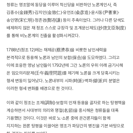
청류는 영조말에 동당을 이루어 척신당을 비판하던 노론계인사, 즉
김종수(金鍾秀)·김치인(金致仁)·유언조(兪彦造)·윤시동(尹蓍東)·
송인명(宋仁明)·정존겸(鄭存謙) 등이 주축이었다. 그러나 다른 당색도
배제하지 않은 채 정조 스스로 규장각 및 초계문신제도(抄啓文臣制度)
를 통해 비노론계의 진출을 활성화시켜갔다.
1788년(정조 12)에는 채제공(蔡濟恭)을 비롯한 남인세력을
본격적으로 등용해 노론과 남인의 보합(保合)을 도모하였다. 그리고
이에 호응한 영남 남인들이 1792년에 그간 노론의 우위 아래 금기시해
온 임오의리문제(壬午義理問題)를 제기해 노론을 크게 당혹시키는
형세 변동이 일어났다. 노론내부의 시파(時派)·벽파(僻派)의 분열은
이러한 형세 변화를 배경으로 한 것이다.
이와 같이 정조는 조제(調制)·보합의 인재 등용을 골자로 하는 탕평책을
계승하면서 사대부의 의리와 명절(名節)을 중시해온 청류들을 대폭
기용했던 것이다. 이것은 바로 노·소론 중에 온건론자들이 함께
지지하는 완론 탕평을 이끌어온 영조가 파당간의 병진을 기본 바탕으로