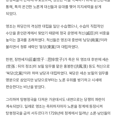
통해, 특히 온건한 노론계 대신들과 유대를 맺어 지지세력을 삼게
되었다.
영조는 파당간의 격심한 대립을 일단 수습했으나, 수습의 직접적인
수단을 혼인관계에서 찾았기 때문에 정국 운영에 척신(戚臣)의 비중을
높이는 결과를 초래하였다. 척신들은 영조대 중반에 ‘남당(南黨)’이라
불리면서 청류 세력인 ‘동당(東黨)’과 대립하였다.
한편, 장헌세자(莊獻世子 : 思悼世子)가 죽은 뒤 영조대 후반에 세손
(世孫 : 뒤의 정조)의 보필 임무를 맡은 홍봉한(洪鳳漢) 등도 척신으로
‘북당(北黨)’이라 하여 남당과 대립하였다. 북당은 세손 보필의 임무를
명분으로 삼았지만 남당으로부터는 노론 우위를 방기하고 시세에
편승한다는 비난을 받았다.
그리하여 탕평정국을 다져온 가운데서도 내면으로는 당쟁의 파란이
계속되었다. 일례로 영조는 즉위하자마자 노론을 정계에 등장시켜
탕평정국을 급히 서두르다가 1728년에 정계에서 밀려난 소론·남인들의