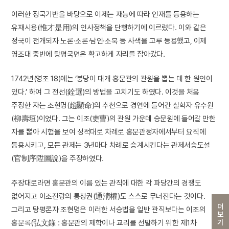
이러한 정국기반을 바탕으로 이제는 재능에 따라 인재를 등용하는
유재시용(惟才是用)의 인사정책을 단행하기에 이르렀다. 이와 같은
정국이 전개되자 노론·소론·남인·소북 등 사색을 고루 등용했고, 이제
영조대 중반에 탕평국면은 확고하게 자리를 잡아갔다.
1742년(영조 18)에는 ‘붕당이 대개 홍문관의 관원을 뽑는 데 한 원인이
있다.’ 하여 그 전선(銓選)의 방법을 고치기도 하였다. 이것을 처음
주장한 자는 조현명(趙顯命)의 추천으로 경연에 들어간 실학자 유수원
(柳壽垣)이었다. 그는 이조(吏曹)의 관원 가운데 승문원에 들어갈 만한
자를 뽑아 시험을 보여 성적대로 차례로 홍문관정자에서부터 요직에
등용시키고, 모든 관제는 3년마다 차례로 승계시킨다는 관제서승도설
(官制序陞圖說)을 주장하였다.
주장대로라면 홍문관의 이름 있는 관직에 대한 각 파당간의 경쟁도
없어지고 이조전랑의 통청권(通淸權)도 스스로 무너진다는 것이다.
더보기
그리고 탕평론자 조현명은 이러한 서승법을 일반 관직보다는 이조의
홍문록(弘文錄 : 홍문관의 제학이나 교리를 선발하기 위한 제1차