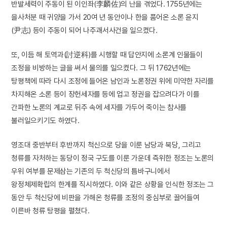
반발세력이 주동이 된 이인좌(李麟佐)의 난을 겪었다. 1755년에는
을사처분 때 귀양을 가서 20여 년 동안이나 한을 품어온 소론 윤지
(尹志) 등이 주동이 되어 나주괘서사건을 일으켰다.
또, 이듬 해 토역과(討逆科)를 시행할 때 답안지에 소론계 인물들이
조정을 비방하는 글을 써서 물의를 일으켰다. 그 뒤 1762년에는
탕평책에 따라 다시 조정에 들어온 남인과 노론정권 위에 미약한 자리를
차지해온 소론 등이 장헌세자를 등에 업고 정권을 잡으려다가 이를
간파한 노론의 계교로 뒤주 속에 세자를 가두어 죽이는 참사를
불러일으키기도 하였다.
영조대 중반부터 후반까지 척신으로 당을 이룬 남당과 북당, 그리고
청류를 자처하는 동당이 정국 구도를 이룬 가운데 즉위한 정조는 노론의
우위 여부를 문제삼는 기존의 두 척신당의 틈바구니에서
왕정체제확립의 한계를 직시하였다. 이와 같은 상황을 인식한 정조는 그
동안 두 척신당에 비판을 가해온 청류를 조정의 중심부로 끌어들여
이른바 청류 탕평을 펼쳤다.