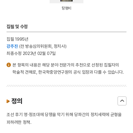
4
광복절 노래
탕평비
5
금동 미륵보살 반가 사유상
6
64괘
집필 및 수정
7
고조선
집필 1995년
8
구호나무
강주진
(전 방송심의위원회, 정치사)
9
김자점
최종수정 2023년 02월 07일
10
별무반
본 항목의 내용은 해당 분야 전문가의 추천으로 선정된 집필자의
학술적 견해로, 한국학중앙연구원의 공식 입장과 다를 수 있습니다.
정의
조선 후기 영·정조대에 당쟁을 막기 위해 당파간의 정치세력에 균형을
꾀하려한 정책.