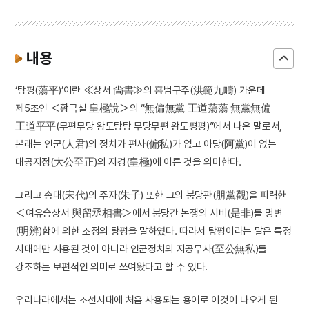
내용
‘탕평(蕩平)’이란 ≪상서 尙書≫의 홍범구주(洪範九疇) 가운데
제5조인 ＜황극설 皇極說＞의 “無偏無黨 王道蕩蕩 無黨無偏
王道平平(무편무당 왕도탕탕 무당무편 왕도평평)”에서 나온 말로서,
본래는 인군(人君)의 정치가 편사(偏私)가 없고 아당(阿黨)이 없는
대공지정(大公至正)의 지경(皇極)에 이른 것을 의미한다.
그리고 송대(宋代)의 주자(朱子) 또한 그의 붕당관(朋黨觀)을 피력한
＜여유승상서 與留丞相書＞에서 붕당간 논쟁의 시비(是非)를 명변
(明辨)함에 의한 조정의 탕평을 말하였다. 따라서 탕평이라는 말은 특정
시대에만 사용된 것이 아니라 인군정치의 지공무사(至公無私)를
강조하는 보편적인 의미로 쓰여왔다고 할 수 있다.
우리나라에서는 조선시대에 처음 사용되는 용어로 이것이 나오게 된