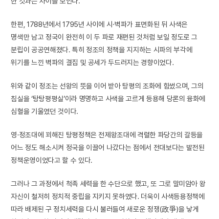
한 것과는 차이를 보인다.
한편, 1788년에서 1795년 사이에 시·벽파가 표면화된 뒤 사색은
명색만 남고 정국이 완전히 이 두 파로 재편된 것처럼 보일 정도로 그
분립이 공공연해졌다. 특히 정조의 정책을 지지하는 시파의 부각에
위기를 느낀 벽파의 결집 및 공세가 두드러지는 경향이었다.
위와 같이 정조는 선왕의 뜻을 이어 받아 탕평의 조화에 힘썼으며, 그의
침실을 ‘탕탕평평실’이라 명명하고 사색을 고르게 등용해 당론의 융화에
심혈을 기울였던 것이다.
영·정조대에 꾀해진 탕평정책은 전제왕조대에 격렬한 파당간의 갈등을
어느 정도 해소시켜 정국을 이끌어 나갔다는 점에서 전대보다는 발전된
정책운영이었다고 할 수 있다.
그러나 그 과정에서 척족 세력을 한 수단으로 했고, 또 그로 말미암아 왕
자신이 철저히 정치적 중립을 지키지 못하였다. 더욱이 사색등용정책에
따라 배제된 구 정치세력을 다시 불러들여 새로운 정쟁(政爭)을 낳게