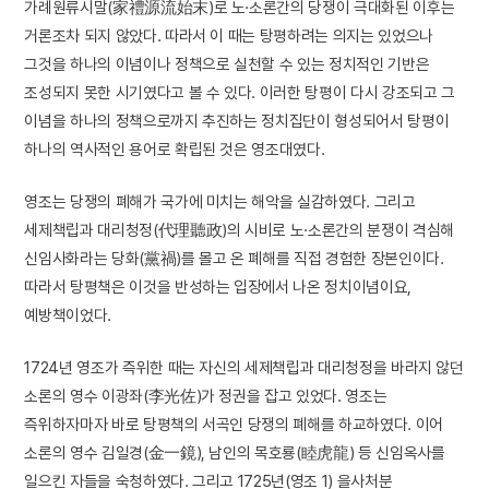
가례원류시말(家禮源流始末)로 노·소론간의 당쟁이 극대화된 이후는
거론조차 되지 않았다. 따라서 이 때는 탕평하려는 의지는 있었으나
그것을 하나의 이념이나 정책으로 실천할 수 있는 정치적인 기반은
조성되지 못한 시기였다고 볼 수 있다. 이러한 탕평이 다시 강조되고 그
이념을 하나의 정책으로까지 추진하는 정치집단이 형성되어서 탕평이
하나의 역사적인 용어로 확립된 것은 영조대였다.
영조는 당쟁의 폐해가 국가에 미치는 해악을 실감하였다. 그리고
세제책립과 대리청정(代理聽政)의 시비로 노·소론간의 분쟁이 격심해
신임사화라는 당화(黨禍)를 몰고 온 폐해를 직접 경험한 장본인이다.
따라서 탕평책은 이것을 반성하는 입장에서 나온 정치이념이요,
예방책이었다.
1724년 영조가 즉위한 때는 자신의 세제책립과 대리청정을 바라지 않던
소론의 영수 이광좌(李光佐)가 정권을 잡고 있었다. 영조는
즉위하자마자 바로 탕평책의 서곡인 당쟁의 폐해를 하교하였다. 이어
소론의 영수 김일경(金一鏡), 남인의 목호룡(睦虎龍) 등 신임옥사를
일으킨 자들을 숙청하였다. 그리고 1725년(영조 1) 을사처분