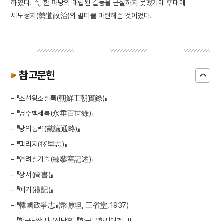
하였다. 즉, 한 파당의 대립된 갈등을 근절하지 못했기에 후대에
세도정치(勢道政治)의 빌미를 마련해준 것이었다.
참고문헌
- 『조선왕조실록(朝鮮王朝實錄)』
- 『영수백세록(永垂百世錄)』
- 『당의통략(黨議通略)』
- 『택리지(擇里志)』
- 『연려실기술(練藜室記述)』
- 『상서(尙書)』
- 『예기(禮記)』
- 『韓國政爭志』(幣原坦, 三省堂, 1937)
- 「한국당쟁사」(성낙훈, 『한국문화사대계』 Ⅱ,