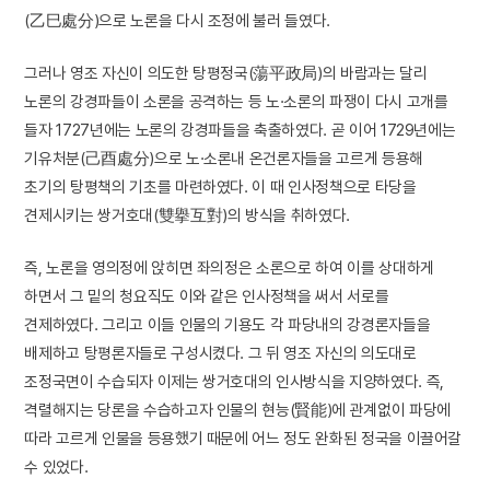
(乙巳處分)으로 노론을 다시 조정에 불러 들였다.
그러나 영조 자신이 의도한 탕평정국(蕩平政局)의 바람과는 달리
노론의 강경파들이 소론을 공격하는 등 노·소론의 파쟁이 다시 고개를
들자 1727년에는 노론의 강경파들을 축출하였다. 곧 이어 1729년에는
기유처분(己酉處分)으로 노·소론내 온건론자들을 고르게 등용해
초기의 탕평책의 기초를 마련하였다. 이 때 인사정책으로 타당을
견제시키는 쌍거호대(雙擧互對)의 방식을 취하였다.
즉, 노론을 영의정에 앉히면 좌의정은 소론으로 하여 이를 상대하게
하면서 그 밑의 청요직도 이와 같은 인사정책을 써서 서로를
견제하였다. 그리고 이들 인물의 기용도 각 파당내의 강경론자들을
배제하고 탕평론자들로 구성시켰다. 그 뒤 영조 자신의 의도대로
조정국면이 수습되자 이제는 쌍거호대의 인사방식을 지양하였다. 즉,
격렬해지는 당론을 수습하고자 인물의 현능(賢能)에 관계없이 파당에
따라 고르게 인물을 등용했기 때문에 어느 정도 완화된 정국을 이끌어갈
수 있었다.