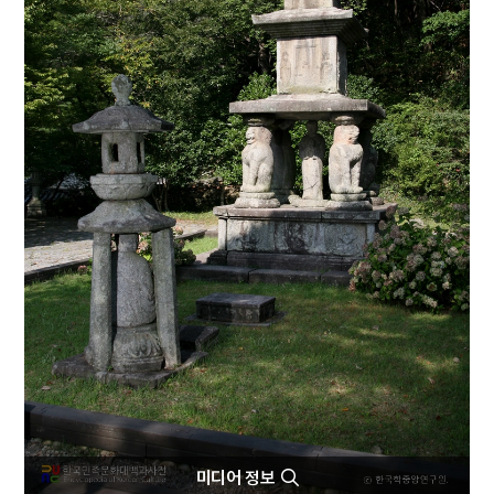
4
국화 옆에서
5
맨드라미
6
비유왕
7
사단칠정
8
성석린
9
세조
10
소음인
미디어 정보