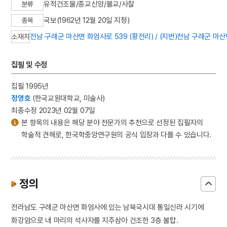
유적건조물/종교신앙/불교/사찰
분류
국보(1962년 12월 20일 지정)
종목
전남 구례군 마산면 화엄사로 539 (황전리) / (지번)전남 구례군 마산
소재지
집필 및 수정
집필 1995년
정영호
(한국교원대학교, 미술사)
최종수정 2023년 02월 07일
본 항목의 내용은 해당 분야 전문가의 추천으로 선정된 집필자의
학술적 견해로, 한국학중앙연구원의 공식 입장과 다를 수 있습니다.
정의
전라남도 구례군 마산면 화엄사에 있는 남북국시대 통일신라 시기에
화강암으로 네 마리의 석사자를 지주삼아 건조한 3층 불탑.