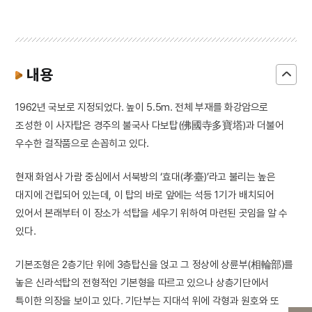
내용
1962년 국보로 지정되었다. 높이 5.5m. 전체 부재를 화강암으로
조성한 이 사자탑은 경주의 불국사 다보탑(佛國寺多寶塔)과 더불어
우수한 걸작품으로 손꼽히고 있다.
현재 화엄사 가람 중심에서 서북방의 ‘효대(孝臺)’라고 불리는 높은
대지에 건립되어 있는데, 이 탑의 바로 앞에는 석등 1기가 배치되어
있어서 본래부터 이 장소가 석탑을 세우기 위하여 마련된 곳임을 알 수
있다.
기본조형은 2층기단 위에 3층탑신을 얹고 그 정상에 상륜부(相輪部)를
놓은 신라석탑의 전형적인 기본형을 따르고 있으나 상층기단에서
특이한 의장을 보이고 있다. 기단부는 지대석 위에 각형과 원호와 또