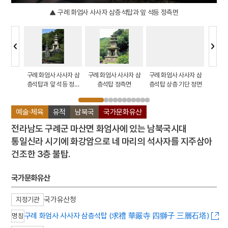
구례 화엄사 사사자 삼층석탑과 앞 석등 정측면
사사자 삼
구례 화엄사 사사자 삼
구례 화엄사 사사자 삼
구례 화엄사 사사자 삼
구례 화
단부의 천
층석탑과 앞 석등 정측
층석탑 정측면
층석탑 상층 기단 정면
층석탑 
면
예술·체육
유적
남북국
국가문화유산
전라남도 구례군 마산면 화엄사에 있는 남북국시대
통일신라 시기에 화강암으로 네 마리의 석사자를 지주삼아
건조한 3층 불탑.
국가문화유산
국가유산청
지정기관
구례 화엄사 사사자 삼층석탑 (求禮 華嚴寺 四獅子 三層石塔)
명칭