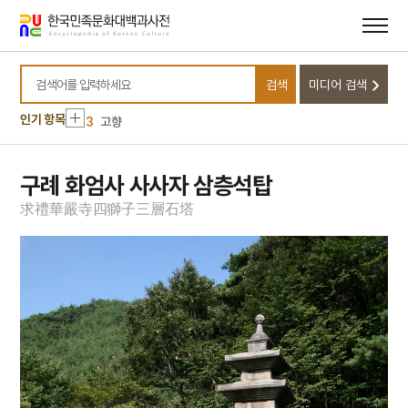
메뉴
본문
바로가기
바로가기
10
소음인
1
강릉김씨 족보
검색
미디어 검색
2
병자일기
검색어를 입력하세요
3
고향
인기 항목
4
국화 옆에서
5
맨드라미
구례 화엄사 사사자 삼층석탑
6
비유왕
求
禮
華
嚴
寺
四
獅
子
三
層
石
塔
7
사단칠정
8
성석린
9
세조
10
소음인
1
강릉김씨 족보
2
병자일기
3
고향