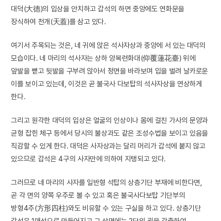
대덕(大德)의 입상을 안치하고 갑석의 하면 중앙에도 연화문을
장식하여 천개(天蓋)를 삼고 있다.
여기서 주목되는 것은, 네 귀에 앉은 석사자상과 중앙에 서 있는 대덕의
모습이다. 네 마리의 석사자는 상하 앙복련화대(仰覆蓮花臺) 위에
앞발을 뻗고 뒷발을 구부려 앉아서 정면을 바라보며 입을 벌려 날카로운
이를 보이고 있는데, 이것은 곧 불국사 다보탑의 석사자상을 연상하게
한다.
그리고 원각한 대덕의 입상은 얼굴의 인상이나 몸에 걸친 가사의 문양과
균형 잡힌 체구 등에서 당시의 불상과도 같은 조성수법을 보이고 있음을
직감할 수 있게 한다. 대덕은 사자상과는 달리 머리가 갑석에 붙지 않고
있으므로 갑석은 4구의 사자만에 의하여 지탱되고 있다.
그러므로 네 마리의 사자를 일반형 석탑의 상층기단 부재에 비한다면,
곧 각 면의 양쪽 우주로 볼 수 있고 혹은 불국사다보탑 기단부의
방형4주(方形四柱)와도 비유할 수 있는 구실을 하고 있다. 상층기단
갑석은 1매석으로 만들어지고 그 상면에는 2단의 굄을 각출하여