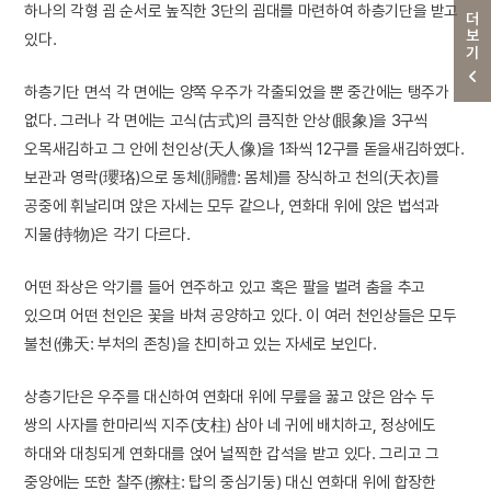
하나의 각형 굄 순서로 높직한 3단의 굄대를 마련하여 하층기단을 받고
더보기
있다.
하층기단 면석 각 면에는 양쪽 우주가 각출되었을 뿐 중간에는 탱주가
없다. 그러나 각 면에는 고식(古式)의 큼직한 안상(眼象)을 3구씩
오목새김하고 그 안에 천인상(天人像)을 1좌씩 12구를 돋을새김하였다.
보관과 영락(瓔珞)으로 동체(胴體: 몸체)를 장식하고 천의(天衣)를
공중에 휘날리며 앉은 자세는 모두 같으나, 연화대 위에 앉은 법석과
지물(持物)은 각기 다르다.
어떤 좌상은 악기를 들어 연주하고 있고 혹은 팔을 벌려 춤을 추고
있으며 어떤 천인은 꽃을 바쳐 공양하고 있다. 이 여러 천인상들은 모두
불천(佛天: 부처의 존칭)을 찬미하고 있는 자세로 보인다.
상층기단은 우주를 대신하여 연화대 위에 무릎을 꿇고 앉은 암수 두
쌍의 사자를 한마리씩 지주(支柱) 삼아 네 귀에 배치하고, 정상에도
하대와 대칭되게 연화대를 얹어 널찍한 갑석을 받고 있다. 그리고 그
중앙에는 또한 찰주(擦柱: 탑의 중심기둥) 대신 연화대 위에 합장한