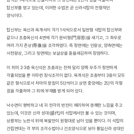
탑신부를 받고 있는데, 이러한 수법은 곧 신라석탑의 전형적인
양식이다.
탑신부는 옥신과 옥개석이 각기 1석씩으로서 일반형 석탑의 탑신부와
같으나 초층옥신석 4면에 각기 문비형(門扉形)을 새기고, 그 좌우로
여러 가지 존상(尊像)을 조각하였다. 즉 정면에는 인왕상, 양측면에는
사천왕상, 그리고 뒷면에는 보살상을 돋을새김하여 장엄하다.
이 위의 2·3층 옥신석은 초층과는 전혀 달리 양쪽 우주가 정연하게
각출되었을 뿐 아무런 장식조각이 없다. 옥개석은 초층부터 3층이 모두
같은 형식으로서 처마의 받침이 5단씩이고 상면 중앙에는 2단의 각형
굄을 각출하여 그 위에 부재를 받게 되어 있다.
낙수면이 평박하고 네 귀 전각의 반전이 예리하여 경쾌한 느낌을 주고
있는데, 이것은 신라 성대(盛代)의 석탑에서만 볼 수 있는 것이며,
상륜부는 노반석 위에 복발만이 원형대로 남아 있을 뿐이다. 이 석탑의
건립연대는 각 부의 조각수법이나 건조양식으로 보아 통일신라 성대인