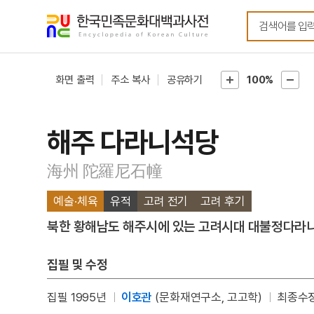
메뉴
본문
바로가기
바로가기
화면 출력
주소 복사
공유하기
100%
해주 다라니석당
海州 陀羅尼石幢
예술·체육
유적
고려 전기
고려 후기
북한 황해남도 해주시에 있는 고려시대 대불정다라니
집필 및 수정
집필 1995년
이호관
(문화재연구소, 고고학)
최종수정