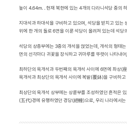
높이 4.64m. . 현재 북한에 있는 4개의 다라니석당 
지대석과 하대석을 구비하고 있으며, 석당을 받치고 있는 
위에 한 개의 돌로 6면을 이룬 석당이 올려져 있는데 석
석당의 상층부에는 3중의 개석을 얹었는데, 개석의 형태는
면의 선각마다 귀꽃을 장식하고 귀마루를 뚜렷이 나타내어,
최하단의 옥개석과 두번째의 옥개석 사이에 6면에 좌상(座
옥개석과 최상단의 옥개석 사이에 복발(覆鉢)을 구비하고 
최상단의 옥개석 상부에는 상륜부를 조성하였던 흔적은 있으
(五代)경에 유행하였던 경당(經幢)으로, 우리 나라에서는