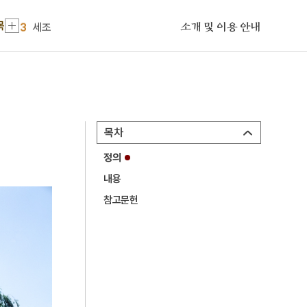
2
당진연의
목
3
세조
소개 및 이용 안내
4
한훈
5
그날이 오면
6
김시
7
반민족행위특별조사위원회
목차
8
서울
정의
9
엄흥도
내용
10
감투
참고문헌
1
금성대군
2
당진연의
3
세조
4
한훈