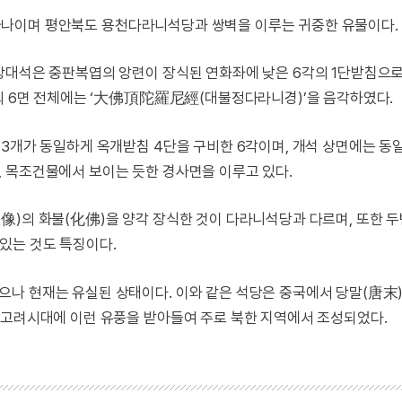
중의 하나이며 평안북도 용천다라니석당과 쌍벽을 이루는 귀중한 유물이다.
상대석은 중판복엽의 앙련이 장식된 연화좌에 낮은 6각의 1단받침으로
당의 6면 전체에는 ‘大佛頂陀羅尼經(대불정다라니경)’을 음각하였다.
 3개가 동일하게 옥개받침 4단을 구비한 6각이며, 개석 상면에는 동
 목조건물에서 보이는 듯한 경사면을 이루고 있다.
像)의 화불(化佛)을 양각 장식한 것이 다라니석당과 다르며, 또한 
있는 것도 특징이다.
나 현재는 유실된 상태이다. 이와 같은 석당은 중국에서 당말(唐末)
 고려시대에 이런 유풍을 받아들여 주로 북한 지역에서 조성되었다.