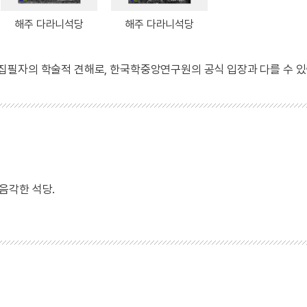
해주 다라니석당
해주 다라니석당
 집필자의 학술적 견해로, 한국학중앙연구원의 공식 입장과 다를 수 있
음각한 석당.