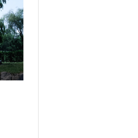
5
그날이 오면
6
김시
7
반민족행위특별조사위원회
8
서울
9
엄흥도
10
감투