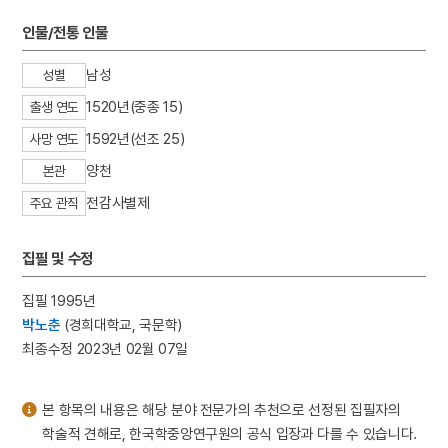
3
판소리
인물/전통 인물
4
25의용단
5
격음
남성
성별
6
단종실록
1520년(중종 15)
출생 연도
7
여수·순천 10·19사건
1592년(선조 25)
사망 연도
8
가갸날
양천
본관
9
균전론
전감사별제
주요 관직
10
마령
집필 및 수정
집필 1995년
박노춘
(경희대학교, 국문학)
최종수정 2023년 02월 07일
본 항목의 내용은 해당 분야 전문가의 추천으로 선정된 집필자의
학술적 견해로, 한국학중앙연구원의 공식 입장과 다를 수 있습니다.