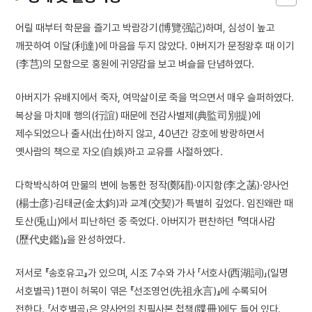
어릴 때부터 학문을 즐기고 박람강기(博覽强記)하며, 심성이 높고
깨끗하여 이달(利達)에 마음을 두지 않았다. 아버지가 문정왕후 때 이기
(李芑)의 모함으로 홍원에 귀양감을 보고 벼슬을 단념하였다.
아버지가 유배지에서 죽자, 여막살이로 죽을 먹으면서 매우 슬퍼하였다.
복상을 마치매 행의(行誼) 때문에 전감사별제(典監司別提)에
제수되었으나 출사(出仕)하지 않고, 40년간 강호에 방랑하면서
옛사람의 책으로 자오(自娛)하고 교유를 사절하였다.
다학박식하여 만물의 변에 능통한 정작(鄭碏)·이지함(李之菡)·양사언
(楊士彦)·김태균(金太鈞)과 교계(交契)가 특별히 깊었다. 임진왜란 때
토산(兎山)에서 피난하던 중 죽었다. 아버지가 편찬하던 『역대사감
(歷代史鑑)』을 완성하였다.
저서로 『송호유고』가 있으며, 시조 7수와 가사 「서호사(西湖詞)」(일명
서호별곡) 1편이 허목이 엮은 『선조영언(先祖永言)』에 수록되어
전한다. 「서호별곡」은 양사언의 친필사본 첩책(牒冊)에도 들어 있다.