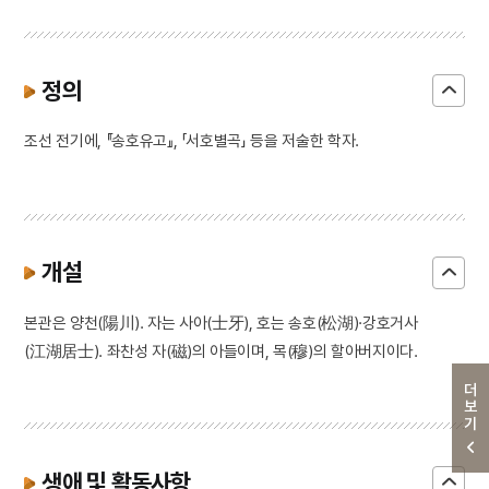
정의
조선 전기에, 『송호유고』, 「서호별곡」 등을 저술한 학자.
개설
본관은 양천(陽川). 자는 사아(士牙), 호는 송호(松湖)·강호거사
(江湖居士). 좌찬성 자(磁)의 아들이며, 목(穆)의 할아버지이다.
더보기
생애 및 활동사항