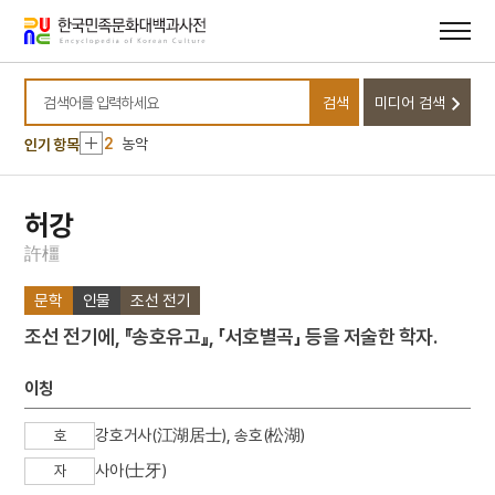
메뉴
본문
바로가기
바로가기
10
마령
검색
미디어 검색
1
금성대군
검색어를 입력하세요
2
농악
인기 항목
3
판소리
4
25의용단
허강
5
격음
許
橿
6
단종실록
문학
인물
조선 전기
7
여수·순천 10·19사건
조선 전기에, 『송호유고』, 「서호별곡」 등을 저술한 학자.
8
가갸날
9
균전론
이칭
10
마령
강호거사(江湖居士), 송호(松湖)
호
1
금성대군
사아(士牙)
자
2
농악