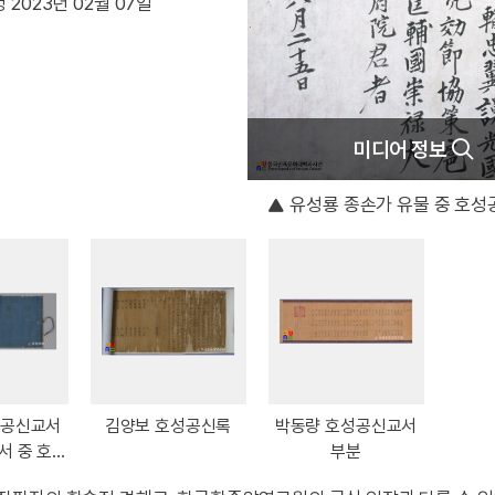
 2023년 02월 07일
미디어 정보
유성룡 종손가 유물 중 호성
성공신교서
김양보 호성공신록
박동량 호성공신교서
서 중 호성
부분
교서