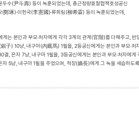
·윤두수(尹斗壽) 등이 녹훈되었는데, 충근정량효절협책호성공신
鄭琢)·이헌국(李憲國)·류희림(柳希霖) 등이 녹훈되었는데,
에게는 본인과 부모·처자에게 각각 3계의 관계(官階)를 더해주고, 반
, 은자(銀子) 10냥, 내구마(內廐馬) 1필을, 2등공신에게는 본인과 부모·
전 80결, 은자 7냥, 내구마 1필을, 3등공신에게는 본인과 부모·처자에게
결, 은자 5냥, 내구마 1필을 주었으며, 적장(嫡長)에게 그 녹을 세습하도