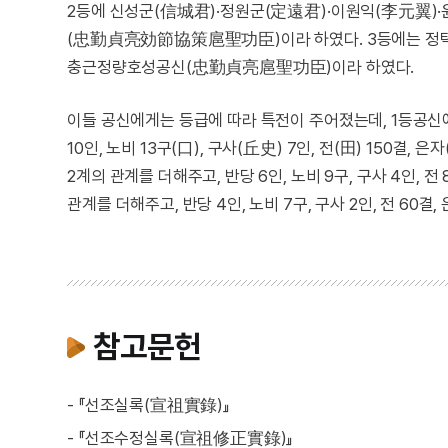
2등에 신성군(信城君)·정원군(定遠君)·이원익(李元翼)
(忠勤貞亮効節協策扈聖功臣)이라 하였다. 3등에는 정탁(
충근정량호성공신(忠勤貞亮扈聖功臣)이라 하였다.
이들 공신에게는 등급에 따라 특전이 주어졌는데, 1등공신
10인, 노비 13구(口), 구사(丘史) 7인, 전(田) 150결
2계의 관계를 더해주고, 반당 6인, 노비 9구, 구사 4인, 
관계를 더해주고, 반당 4인, 노비 7구, 구사 2인, 전 60
참고문헌
- 『선조실록(宣祖實錄)』
- 『선조수정실록(宣祖修正實錄)』