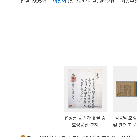
집필 1995년
이장희
(성균관대학교, 한국사)
최종수정
유성룡 종손가 유물 중
김응남 호
호성공신 교지
및 관련 고문
공신