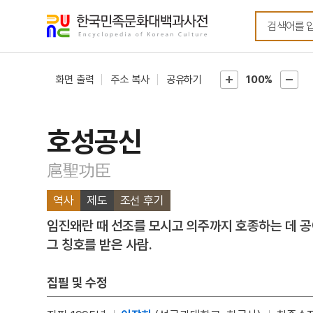
메뉴
본문
바로가기
바로가기
화면 출력
주소 복사
공유하기
100%
호성공신
扈聖功臣
역사
제도
조선 후기
임진왜란 때 선조를 모시고 의주까지 호종하는 데 공
그 칭호를 받은 사람.
집필 및 수정