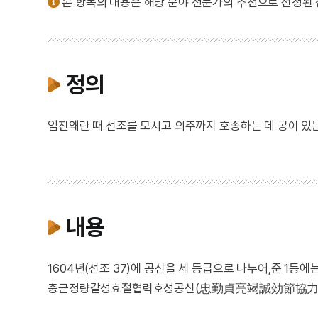
본 항목의 내용은 해당 분야 전문가의 추천으로 선정된
정의
임진왜란 때 선조를 모시고 의주까지 호종하는 데 공이 있는
내용
1604년(선조 37)에 공신을 세 등급으로 나누어,준 1
충근정량갈성효절협력호성공신(忠勤貞亮竭誠効節協力扈