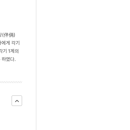
당(伴倘)
처자에게 각기
 각기 1계의
록 하였다.