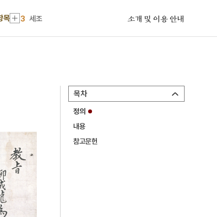
2
정종
항목
3
세조
소개 및 이용 안내
4
거창향교
5
광평대군
6
근정훈장
7
금궤도
목차
8
대진대학교
정의
9
떡살
내용
10
세브란스의과대학
참고문헌
1
금성대군
2
정종
3
세조
4
거창향교