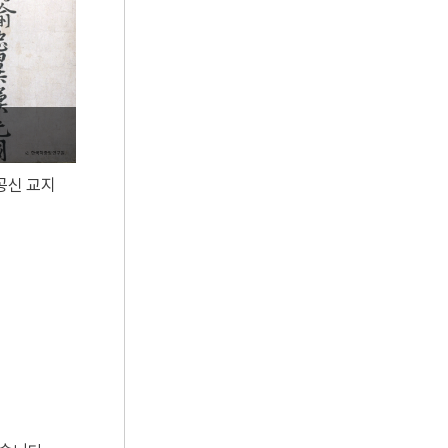
5
광평대군
6
근정훈장
7
금궤도
8
대진대학교
9
떡살
공신 교지
10
세브란스의과대학